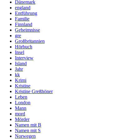
Dänemark
england
Entführung
Familie
Finnland
Geheimnisse
gre
Großbritannien
Hörbuch
Insel
Interview
Island
Jahr
kk
Krimi
Kristine
Kristine Greßhöner
Leben
London
Mann
mord
Mörder
Namen mit B
Namen mit S
Norwegen