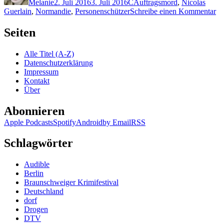
Melanie
2. Juli 2016
3. Juli 2016
C
Auftragsmord
,
Nicolas
zu
Guerlain
,
Normandie
,
Personenschützer
Schreibe einen Kommentar
13
Be
Seiten
Co
–
Alle Titel (A-Z)
Kü
Datenschutzerklärung
Impressum
Kontakt
Über
Abonnieren
Apple Podcasts
Spotify
Android
by Email
RSS
Schlagwörter
Audible
Berlin
Braunschweiger Krimifestival
Deutschland
dorf
Drogen
DTV