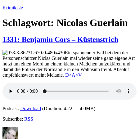
Zum
Krimikiste
Inhalt
springen
Schlagwort:
Nicolas Guerlain
1331: Benjamin Cors – Küstenstrich
Ein spannender Fall bei dem der
Personenschützer Niclas Guerlain mal wieder seine ganz eigene Art
nutzt um einen Mord an einem kleinen Mädchen aufzuklären und
damit die Polizei der Normandie in den Wahnsinn treibt. Absolut
empfehlenswert meint Melanie.
D>A<V
Podcast:
Download
(Duration: 4:22 — 4.0MB)
Subscribe:
RSS
Autor
Veröffentlicht
Kategorien
Schlagwörter
am