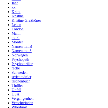
Jahr
kk
Krimi
Kristine
Kristine Greßhöner
Leben
London
Mann
mord
Mörder
Namen mit B
Namen mit S
Norwegen
Psychopath
Psychothriller
rache
Schweden
serienmörder
taschenbuch
Thriller
Unfall
USA
Vergangenheit
Verschwinden
Whodunit