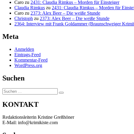
Caro
zu
2431: Claudia Rimkus – Morden für Einsteiger
Claudia Rimkus
zu
2431: Claudia Rimkus – Morden für Einste
Caro
zu
2373: Alex Beer – Die weiße Stunde
Christoph
zu
2373: Alex Beer – Die weiße Stunde
2364: Interview mit Frank Goldammer (Braunschweiger Krimife
Meta
Anmelden
Eintrags-Feed
Kommentar-Feed
WordPress.org
Suchen
Suchen
Suchen
nach:
KONTAKT
Redaktionsleiterin Kristine Greßhöner
E-Mail: info@krimikiste.com