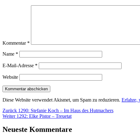
Kommentar
*
Name
*
E-Mail-Adresse
*
Website
Diese Website verwendet Akismet, um Spam zu reduzieren.
Erfahre,
Beitragsnavigation
Vorheriger
Zurück
1290: Stefanie Koch – Im Haus des Hutmachers
Nächster
Beitrag:
Weiter
1292: Elke Pistor – Treuetat
Beitrag:
Neueste Kommentare