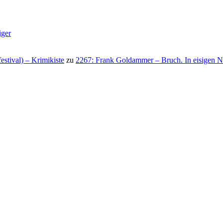
iger
stival) – Krimikiste
zu
2267: Frank Goldammer – Bruch. In eisigen N