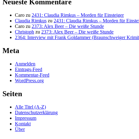
Neueste Kommentare
Caro
zu
2431: Claudia Rimkus – Morden für Einsteiger
Claudia Rimkus
zu
2431: Claudia Rimkus – Morden für Einste
Caro
zu
2373: Alex Beer – Die weiße Stunde
Christoph
zu
2373: Alex Beer – Die weiße Stunde
2364: Interview mit Frank Goldammer (Braunschweiger Krimife
Meta
Anmelden
Eintrags-Feed
Kommentar-Feed
WordPress.org
Seiten
Alle Titel (A-Z)
Datenschutzerklärung
Impressum
Kontakt
Über