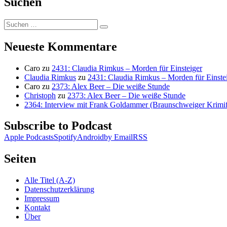
Suchen
Suchen
Suchen
nach:
Neueste Kommentare
Caro
zu
2431: Claudia Rimkus – Morden für Einsteiger
Claudia Rimkus
zu
2431: Claudia Rimkus – Morden für Einste
Caro
zu
2373: Alex Beer – Die weiße Stunde
Christoph
zu
2373: Alex Beer – Die weiße Stunde
2364: Interview mit Frank Goldammer (Braunschweiger Krimife
Subscribe to Podcast
Apple Podcasts
Spotify
Android
by Email
RSS
Seiten
Alle Titel (A-Z)
Datenschutzerklärung
Impressum
Kontakt
Über