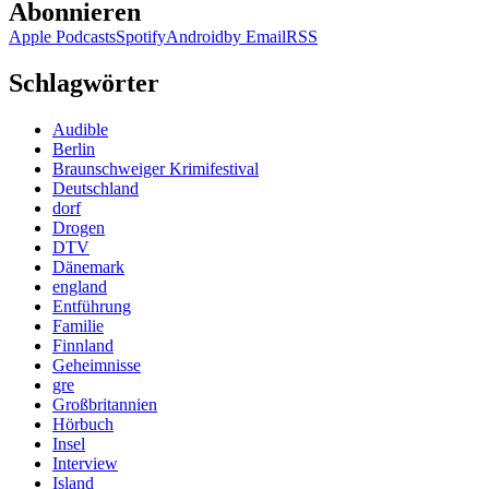
Abonnieren
Apple Podcasts
Spotify
Android
by Email
RSS
Schlagwörter
Audible
Berlin
Braunschweiger Krimifestival
Deutschland
dorf
Drogen
DTV
Dänemark
england
Entführung
Familie
Finnland
Geheimnisse
gre
Großbritannien
Hörbuch
Insel
Interview
Island