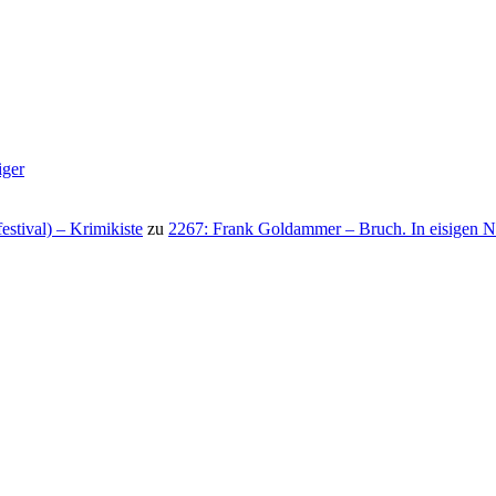
iger
stival) – Krimikiste
zu
2267: Frank Goldammer – Bruch. In eisigen N