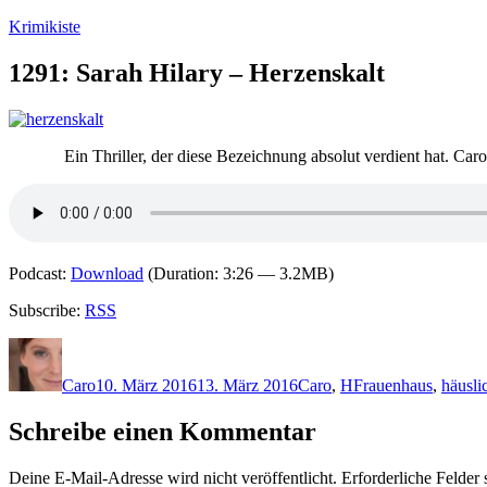
Zum
Krimikiste
Inhalt
springen
1291: Sarah Hilary – Herzenskalt
Ein Thriller, der diese Bezeichnung absolut verdient hat. C
Podcast:
Download
(Duration: 3:26 — 3.2MB)
Subscribe:
RSS
Autor
Veröffentlicht
Kategorien
Schlagwörter
am
Caro
10. März 2016
13. März 2016
Caro
,
H
Frauenhaus
,
häusli
Schreibe einen Kommentar
Deine E-Mail-Adresse wird nicht veröffentlicht.
Erforderliche Felder 