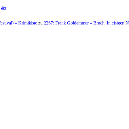
iger
stival) – Krimikiste
zu
2267: Frank Goldammer – Bruch. In eisigen N