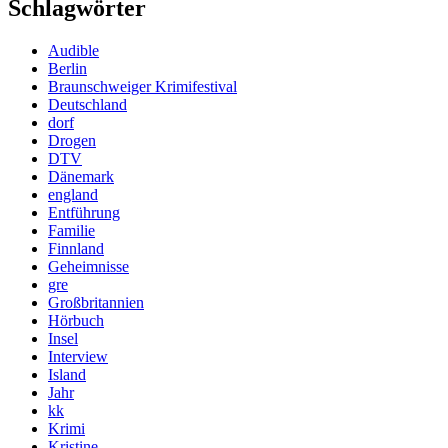
Schlagwörter
Audible
Berlin
Braunschweiger Krimifestival
Deutschland
dorf
Drogen
DTV
Dänemark
england
Entführung
Familie
Finnland
Geheimnisse
gre
Großbritannien
Hörbuch
Insel
Interview
Island
Jahr
kk
Krimi
Kristine