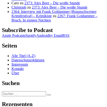
Caro
zu
2373: Alex Beer – Die weiße Stunde
Christoph
zu
2373: Alex Beer – Die weiße Stunde
2364: Interview mit Frank Goldammer (Braunschweiger
Krimifestival) – Krimikiste
zu
2267: Frank Goldammer –
Bruch. In eisigen Nächten
Subscribe to Podcast
Apple Podcasts
Spotify
Android
by Email
RSS
Seiten
Alle Titel (A-Z)
Datenschutzerklärung
Impressum
Kontakt
Über
Suchen
Suchen
Suchen
nach:
Rezensenten