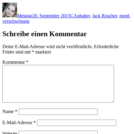
Autor
Veröffentlicht
Kategorien
Schlagwörter
am
Melanie
20. September 2015
C
Anhalter
,
Jack Reacher
,
mord
,
verschwörung
Schreibe einen Kommentar
Deine E-Mail-Adresse wird nicht veröffentlicht.
Erforderliche
Felder sind mit
*
markiert
Kommentar
*
Name
*
E-Mail-Adresse
*
Website