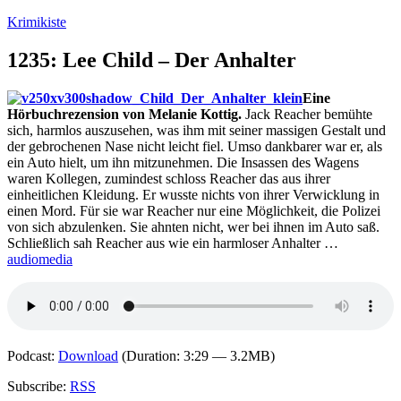
Zum
Krimikiste
Inhalt
springen
1235: Lee Child – Der Anhalter
Eine
Hörbuchrezension von Melanie Kottig.
Jack Reacher bemühte
sich, harmlos auszusehen, was ihm mit seiner massigen Gestalt und
der gebrochenen Nase nicht leicht fiel. Umso dankbarer war er, als
ein Auto hielt, um ihn mitzunehmen. Die Insassen des Wagens
waren Kollegen, zumindest schloss Reacher das aus ihrer
einheitlichen Kleidung. Er wusste nichts von ihrer Verwicklung in
einen Mord. Für sie war Reacher nur eine Möglichkeit, die Polizei
von sich abzulenken. Sie ahnten nicht, wer bei ihnen im Auto saß.
Schließlich sah Reacher aus wie ein harmloser Anhalter …
audiomedia
Podcast:
Download
(Duration: 3:29 — 3.2MB)
Subscribe:
RSS