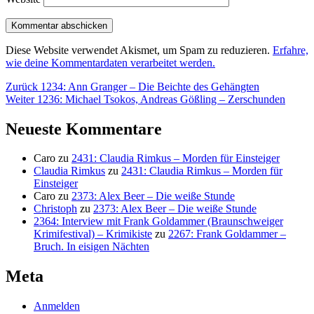
Diese Website verwendet Akismet, um Spam zu reduzieren.
Erfahre,
wie deine Kommentardaten verarbeitet werden.
Beitragsnavigation
Vorheriger
Zurück
1234: Ann Granger – Die Beichte des Gehängten
Nächster
Beitrag:
Weiter
1236: Michael Tsokos, Andreas Gößling – Zerschunden
Beitrag:
Neueste Kommentare
Caro
zu
2431: Claudia Rimkus – Morden für Einsteiger
Claudia Rimkus
zu
2431: Claudia Rimkus – Morden für
Einsteiger
Caro
zu
2373: Alex Beer – Die weiße Stunde
Christoph
zu
2373: Alex Beer – Die weiße Stunde
2364: Interview mit Frank Goldammer (Braunschweiger
Krimifestival) – Krimikiste
zu
2267: Frank Goldammer –
Bruch. In eisigen Nächten
Meta
Anmelden