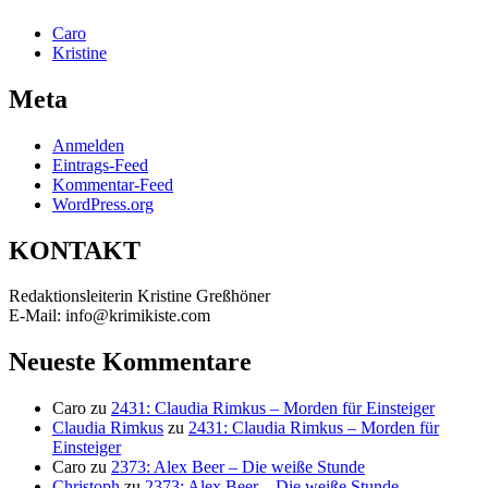
Caro
Kristine
Meta
Anmelden
Eintrags-Feed
Kommentar-Feed
WordPress.org
KONTAKT
Redaktionsleiterin Kristine Greßhöner
E-Mail: info@krimikiste.com
Neueste Kommentare
Caro
zu
2431: Claudia Rimkus – Morden für Einsteiger
Claudia Rimkus
zu
2431: Claudia Rimkus – Morden für
Einsteiger
Caro
zu
2373: Alex Beer – Die weiße Stunde
Christoph
zu
2373: Alex Beer – Die weiße Stunde