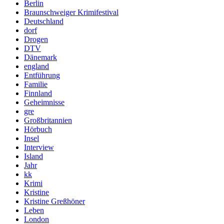
Berlin
Braunschweiger Krimifestival
Deutschland
dorf
Drogen
DTV
Dänemark
england
Entführung
Familie
Finnland
Geheimnisse
gre
Großbritannien
Hörbuch
Insel
Interview
Island
Jahr
kk
Krimi
Kristine
Kristine Greßhöner
Leben
London