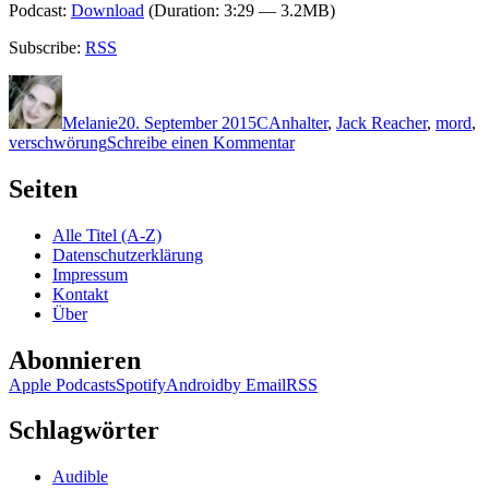
Podcast:
Download
(Duration: 3:29 — 3.2MB)
Subscribe:
RSS
Autor
Veröffentlicht
Kategorien
Schlagwörter
am
Melanie
20. September 2015
C
Anhalter
,
Jack Reacher
,
mord
,
zu
verschwörung
Schreibe einen Kommentar
1235:
Lee
Seiten
Child
–
Alle Titel (A-Z)
Der
Datenschutzerklärung
Anhalter
Impressum
Kontakt
Über
Abonnieren
Apple Podcasts
Spotify
Android
by Email
RSS
Schlagwörter
Audible