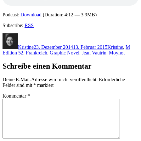
Podcast:
Download
(Duration: 4:12 — 3.9MB)
Subscribe:
RSS
Autor
Veröffentlicht
Kategorien
Schla
am
Kristine
23. Dezember 2014
13. Februar 2015
Kristine
,
M
Edition 52
,
Frankreich
,
Graphic Novel
,
Jean Vautrin
,
Moynot
Schreibe einen Kommentar
Deine E-Mail-Adresse wird nicht veröffentlicht.
Erforderliche
Felder sind mit
*
markiert
Kommentar
*