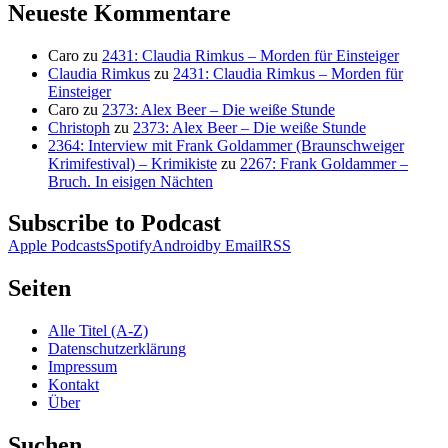
Neueste Kommentare
Caro
zu
2431: Claudia Rimkus – Morden für Einsteiger
Claudia Rimkus
zu
2431: Claudia Rimkus – Morden für
Einsteiger
Caro
zu
2373: Alex Beer – Die weiße Stunde
Christoph
zu
2373: Alex Beer – Die weiße Stunde
2364: Interview mit Frank Goldammer (Braunschweiger
Krimifestival) – Krimikiste
zu
2267: Frank Goldammer –
Bruch. In eisigen Nächten
Subscribe to Podcast
Apple Podcasts
Spotify
Android
by Email
RSS
Seiten
Alle Titel (A-Z)
Datenschutzerklärung
Impressum
Kontakt
Über
Suchen