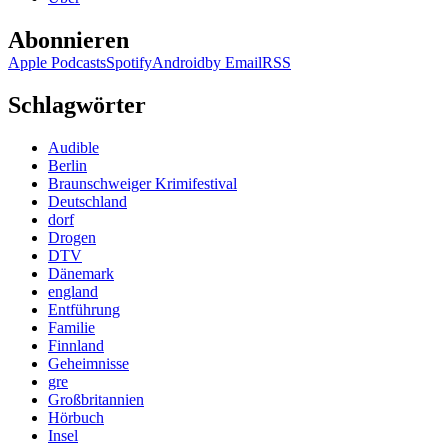
Abonnieren
Apple Podcasts
Spotify
Android
by Email
RSS
Schlagwörter
Audible
Berlin
Braunschweiger Krimifestival
Deutschland
dorf
Drogen
DTV
Dänemark
england
Entführung
Familie
Finnland
Geheimnisse
gre
Großbritannien
Hörbuch
Insel