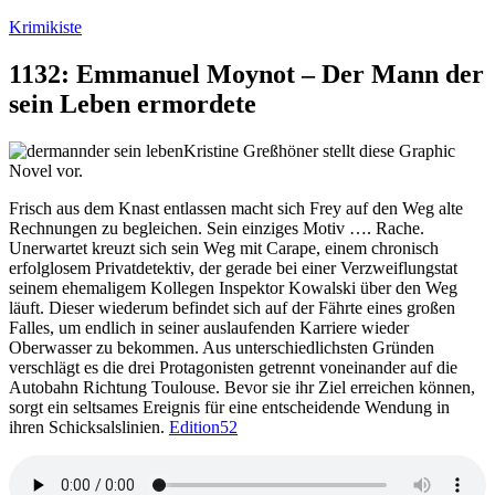
Zum
Krimikiste
Inhalt
springen
1132: Emmanuel Moynot – Der Mann der
sein Leben ermordete
Kristine Greßhöner stellt diese Graphic
Novel vor.
Frisch aus dem Knast entlassen macht sich Frey auf den Weg alte
Rechnungen zu begleichen. Sein einziges Motiv …. Rache.
Unerwartet kreuzt sich sein Weg mit Carape, einem chronisch
erfolglosem Privatdetektiv, der gerade bei einer Verzweiflungstat
seinem ehemaligem Kollegen Inspektor Kowalski über den Weg
läuft. Dieser wiederum befindet sich auf der Fährte eines großen
Falles, um endlich in seiner auslaufenden Karriere wieder
Oberwasser zu bekommen. Aus unterschiedlichsten Gründen
verschlägt es die drei Protagonisten getrennt voneinander auf die
Autobahn Richtung Toulouse. Bevor sie ihr Ziel erreichen können,
sorgt ein seltsames Ereignis für eine entscheidende Wendung in
ihren Schicksalslinien.
Edition52