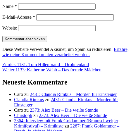
Name
*
E-Mail-Adresse
*
Website
Diese Website verwendet Akismet, um Spam zu reduzieren.
Erfahre,
wie deine Kommentardaten verarbeitet werden.
Beitragsnavigation
Vorheriger
Zurück
1131: Tom Hillenbrand – Drohnenland
Nächster
Beitrag:
Weiter
1133: Katherine Webb – Das fremde Mädchen
Beitrag:
Neueste Kommentare
Caro
zu
2431: Claudia Rimkus – Morden für Einsteiger
Claudia Rimkus
zu
2431: Claudia Rimkus – Morden für
Einsteiger
Caro
zu
2373: Alex Beer – Die weiße Stunde
Christoph
zu
2373: Alex Beer – Die weiße Stunde
2364: Interview mit Frank Goldammer (Braunschweiger
Krimifestival) – Krimikiste
zu
2267: Frank Goldammer –