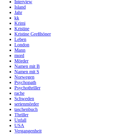
Interview
Island
Jahr
kk
Krimi
Kristine
Kristine Greßhöner
Leben
London
Mann
mord
Mörder
Namen mit B
Namen mit S
Norwegen
Psychopath
Psychothriller
rache
Schweden
serienmörder
taschenbuch
Thriller
Unfall
USA
Vergangenheit