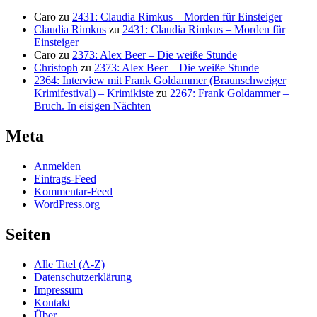
Caro
zu
2431: Claudia Rimkus – Morden für Einsteiger
Claudia Rimkus
zu
2431: Claudia Rimkus – Morden für
Einsteiger
Caro
zu
2373: Alex Beer – Die weiße Stunde
Christoph
zu
2373: Alex Beer – Die weiße Stunde
2364: Interview mit Frank Goldammer (Braunschweiger
Krimifestival) – Krimikiste
zu
2267: Frank Goldammer –
Bruch. In eisigen Nächten
Meta
Anmelden
Eintrags-Feed
Kommentar-Feed
WordPress.org
Seiten
Alle Titel (A-Z)
Datenschutzerklärung
Impressum
Kontakt
Über