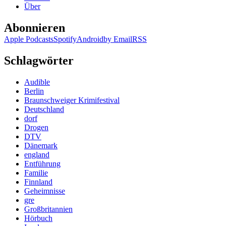
Über
Abonnieren
Apple Podcasts
Spotify
Android
by Email
RSS
Schlagwörter
Audible
Berlin
Braunschweiger Krimifestival
Deutschland
dorf
Drogen
DTV
Dänemark
england
Entführung
Familie
Finnland
Geheimnisse
gre
Großbritannien
Hörbuch