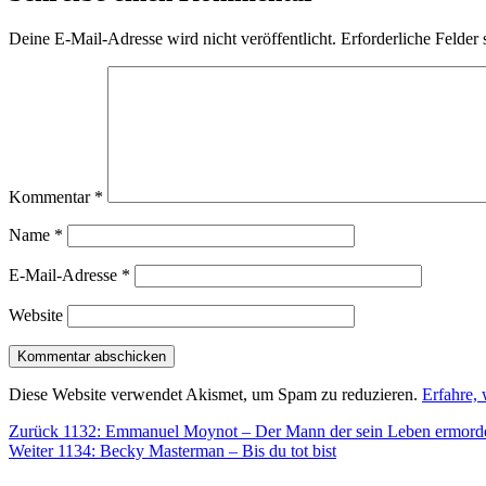
Deine E-Mail-Adresse wird nicht veröffentlicht.
Erforderliche Felder 
Kommentar
*
Name
*
E-Mail-Adresse
*
Website
Diese Website verwendet Akismet, um Spam zu reduzieren.
Erfahre,
Beitragsnavigation
Vorheriger
Zurück
1132: Emmanuel Moynot – Der Mann der sein Leben ermord
Nächster
Beitrag:
Weiter
1134: Becky Masterman – Bis du tot bist
Beitrag: