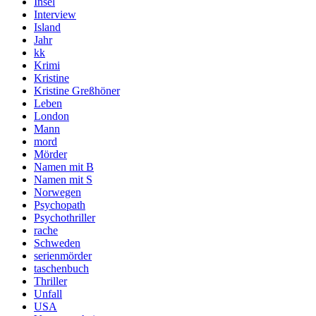
Insel
Interview
Island
Jahr
kk
Krimi
Kristine
Kristine Greßhöner
Leben
London
Mann
mord
Mörder
Namen mit B
Namen mit S
Norwegen
Psychopath
Psychothriller
rache
Schweden
serienmörder
taschenbuch
Thriller
Unfall
USA