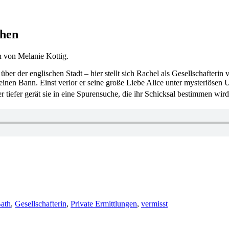
chen
 von Melanie Kottig.
er der englischen Stadt – hier stellt sich Rachel als Gesellschafter
seinen Bann. Einst verlor er seine große Liebe Alice unter mysteriöse
er tiefer gerät sie in eine Spurensuche, die ihr Schicksal bestimmen wi
ath
,
Gesellschafterin
,
Private Ermittlungen
,
vermisst