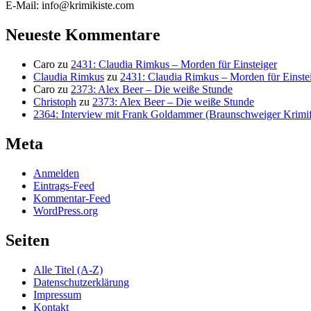
E-Mail: info@krimikiste.com
Neueste Kommentare
Caro
zu
2431: Claudia Rimkus – Morden für Einsteiger
Claudia Rimkus
zu
2431: Claudia Rimkus – Morden für Einste
Caro
zu
2373: Alex Beer – Die weiße Stunde
Christoph
zu
2373: Alex Beer – Die weiße Stunde
2364: Interview mit Frank Goldammer (Braunschweiger Krimife
Meta
Anmelden
Eintrags-Feed
Kommentar-Feed
WordPress.org
Seiten
Alle Titel (A-Z)
Datenschutzerklärung
Impressum
Kontakt