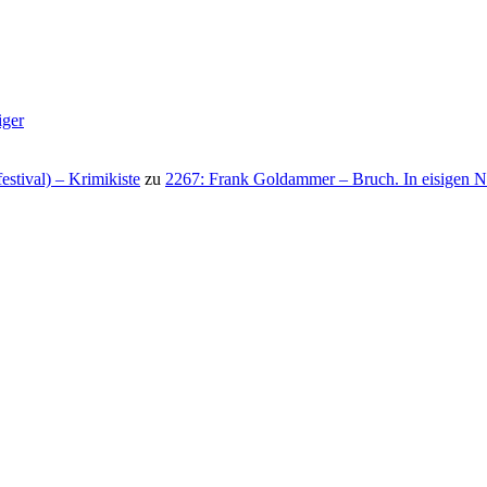
iger
stival) – Krimikiste
zu
2267: Frank Goldammer – Bruch. In eisigen N