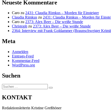
Neueste Kommentare
Caro
zu
2431: Claudia Rimkus – Morden für Einsteiger
Claudia Rimkus
zu
2431: Claudia Rimkus – Morden für Einste
Caro
zu
2373: Alex Beer – Die weiße Stunde
Christoph
zu
2373: Alex Beer – Die weiße Stunde
2364: Interview mit Frank Goldammer (Braunschweiger Krimife
Meta
Anmelden
Eintrags-Feed
Kommentar-Feed
WordPress.org
Suchen
Suchen
Suchen
nach:
KONTAKT
Redaktionsleiterin Kristine Greßhöner