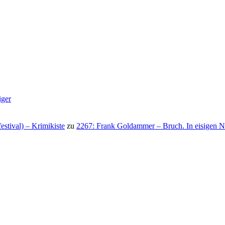
iger
stival) – Krimikiste
zu
2267: Frank Goldammer – Bruch. In eisigen N