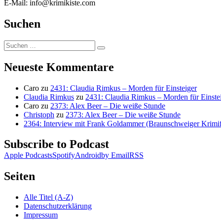
E-Mail: info@krimikiste.com
Suchen
Suchen
Suchen
nach:
Neueste Kommentare
Caro
zu
2431: Claudia Rimkus – Morden für Einsteiger
Claudia Rimkus
zu
2431: Claudia Rimkus – Morden für Einste
Caro
zu
2373: Alex Beer – Die weiße Stunde
Christoph
zu
2373: Alex Beer – Die weiße Stunde
2364: Interview mit Frank Goldammer (Braunschweiger Krimife
Subscribe to Podcast
Apple Podcasts
Spotify
Android
by Email
RSS
Seiten
Alle Titel (A-Z)
Datenschutzerklärung
Impressum