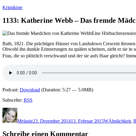
Zum
Krimikiste
Inhalt
springen
1133: Katherine Webb – Das fremde Mäd
Eine Hörbuchrezension
Bath, 1821. Die prächtigen Häuser von Landsdown Crescent thronen üb
Obwohl ihn dunkle Erinnerungen zu quälen scheinen, zieht er sie in 
Frau, die so plötzlich verschwand und der sie aufs Haar gleicht? Imm
Podcast:
Download
(Duration: 5:27 — 5.0MB)
Subscribe:
RSS
Autor
Veröffentlicht
Kategorien
Schlagwörter
am
Melanie
23. Dezember 2014
13. Februar 2015
W
Ähnlichkeit
,
B
Schreibe einen Kommentar