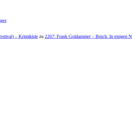
iger
stival) – Krimikiste
zu
2267: Frank Goldammer – Bruch. In eisigen N