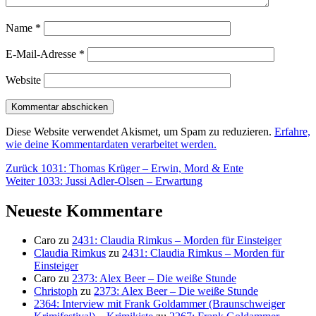
Name
*
E-Mail-Adresse
*
Website
Diese Website verwendet Akismet, um Spam zu reduzieren.
Erfahre,
wie deine Kommentardaten verarbeitet werden.
Beitragsnavigation
Vorheriger
Zurück
1031: Thomas Krüger – Erwin, Mord & Ente
Nächster
Beitrag:
Weiter
1033: Jussi Adler-Olsen – Erwartung
Beitrag:
Neueste Kommentare
Caro
zu
2431: Claudia Rimkus – Morden für Einsteiger
Claudia Rimkus
zu
2431: Claudia Rimkus – Morden für
Einsteiger
Caro
zu
2373: Alex Beer – Die weiße Stunde
Christoph
zu
2373: Alex Beer – Die weiße Stunde
2364: Interview mit Frank Goldammer (Braunschweiger