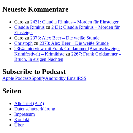
nach:
Neueste Kommentare
Caro
zu
2431: Claudia Rimkus – Morden für Einsteiger
Claudia Rimkus
zu
2431: Claudia Rimkus – Morden für
Einsteiger
Caro
zu
2373: Alex Beer – Die weiße Stunde
Christoph
zu
2373: Alex Beer – Die weiße Stunde
2364: Interview mit Frank Goldammer (Braunschweiger
Krimifestival) – Krimikiste
zu
2267: Frank Goldammer –
Bruch. In eisigen Nächten
Subscribe to Podcast
Apple Podcasts
Spotify
Android
by Email
RSS
Seiten
Alle Titel (A-Z)
Datenschutzerklärung
Impressum
Kontakt
Über