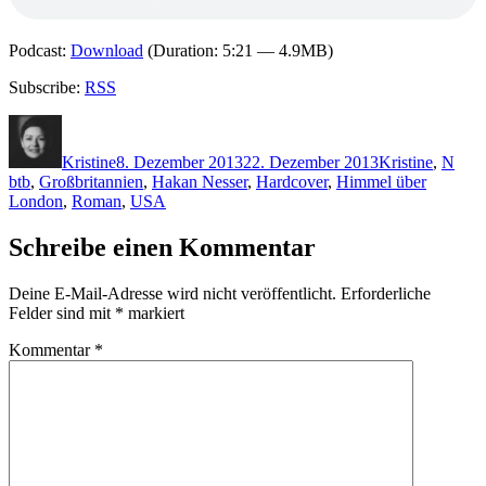
Podcast:
Download
(Duration: 5:21 — 4.9MB)
Subscribe:
RSS
Autor
Veröffentlicht
Kategorien
Schl
am
Kristine
8. Dezember 2013
22. Dezember 2013
Kristine
,
N
btb
,
Großbritannien
,
Hakan Nesser
,
Hardcover
,
Himmel über
London
,
Roman
,
USA
Schreibe einen Kommentar
Deine E-Mail-Adresse wird nicht veröffentlicht.
Erforderliche
Felder sind mit
*
markiert
Kommentar
*