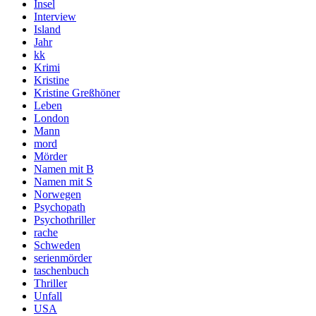
Insel
Interview
Island
Jahr
kk
Krimi
Kristine
Kristine Greßhöner
Leben
London
Mann
mord
Mörder
Namen mit B
Namen mit S
Norwegen
Psychopath
Psychothriller
rache
Schweden
serienmörder
taschenbuch
Thriller
Unfall
USA