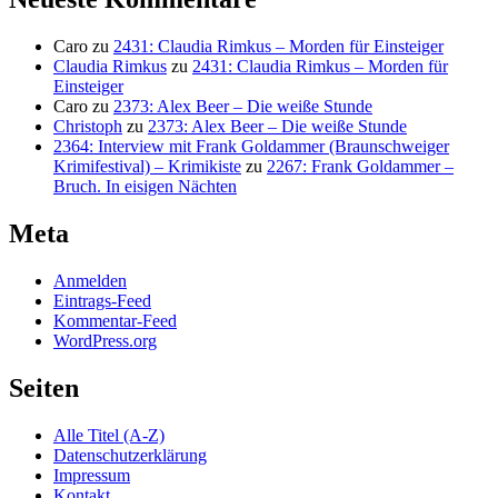
Caro
zu
2431: Claudia Rimkus – Morden für Einsteiger
Claudia Rimkus
zu
2431: Claudia Rimkus – Morden für
Einsteiger
Caro
zu
2373: Alex Beer – Die weiße Stunde
Christoph
zu
2373: Alex Beer – Die weiße Stunde
2364: Interview mit Frank Goldammer (Braunschweiger
Krimifestival) – Krimikiste
zu
2267: Frank Goldammer –
Bruch. In eisigen Nächten
Meta
Anmelden
Eintrags-Feed
Kommentar-Feed
WordPress.org
Seiten
Alle Titel (A-Z)
Datenschutzerklärung
Impressum
Kontakt