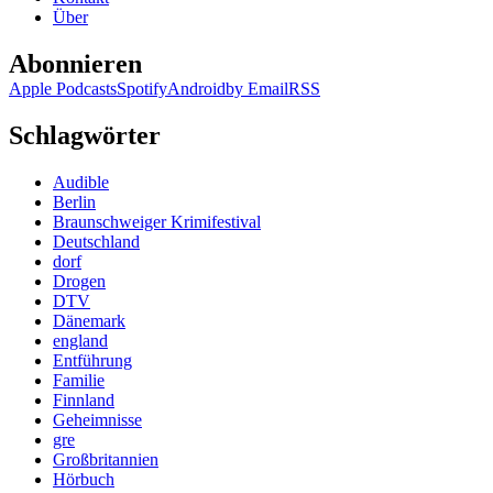
Über
Abonnieren
Apple Podcasts
Spotify
Android
by Email
RSS
Schlagwörter
Audible
Berlin
Braunschweiger Krimifestival
Deutschland
dorf
Drogen
DTV
Dänemark
england
Entführung
Familie
Finnland
Geheimnisse
gre
Großbritannien
Hörbuch