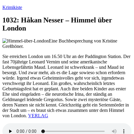
Zum
Krimikiste
Inhalt
springen
1032: Håkan Nesser – Himmel über
London
Eine Buchbesprechung von Kristine
Greßhöner.
Sie erreichen London um 16.50 Uhr an der Paddington Station. Der
fast 70jährige Leonard Vernim und seine amerikanische
Lebensgefährtin Maud. Leonard ist schwerkrank – und Maud ist
besorgt. Und zwar mehr, als es die Lage sowieso schon erfordern
würde. Irgend etwas Geheimnisvolles geht vor sich, irgendetwas
verschweigt ihr Leonard. Ein großes, wahrscheinlich letztes
Geburtstagsfest hat er geplant. Auch ihre beiden Kinder aus erster
Ehe sind eingeladen – die neurotische Irina, der ständig an
Geldmangel leidende Gregorius. Sowie zwei mysteriöse Gäste,
deren Namen sie nicht kennt. Gleichzeitig geht ein Serienmörder in
der Stadt um – es braut sich etwas zusammen unter dem Himmel
von London.
VERLAG