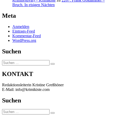
Krimifestival) – Krimikiste
zu
2267: Frank Goldammer –
Bruch. In eisigen Nächten
Meta
Anmelden
Eintrags-Feed
Kommentar-Feed
WordPress.org
Suchen
Suchen
Suchen
nach:
KONTAKT
Redaktionsleiterin Kristine Greßhöner
E-Mail: info@krimikiste.com
Suchen
Suchen
Suchen