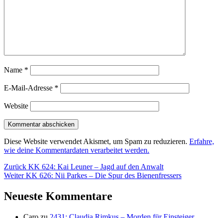
Name
*
E-Mail-Adresse
*
Website
Diese Website verwendet Akismet, um Spam zu reduzieren.
Erfahre,
wie deine Kommentardaten verarbeitet werden.
Beitragsnavigation
Vorheriger
Zurück
KK 624: Kai Leuner – Jagd auf den Anwalt
Nächster
Beitrag:
Weiter
KK 626: Nii Parkes – Die Spur des Bienenfressers
Beitrag:
Neueste Kommentare
Caro
zu
2431: Claudia Rimkus – Morden für Einsteiger