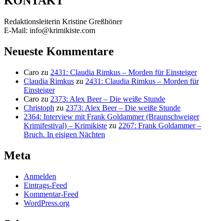
KONTAKT
Redaktionsleiterin Kristine Greßhöner
E-Mail: info@krimikiste.com
Neueste Kommentare
Caro
zu
2431: Claudia Rimkus – Morden für Einsteiger
Claudia Rimkus
zu
2431: Claudia Rimkus – Morden für
Einsteiger
Caro
zu
2373: Alex Beer – Die weiße Stunde
Christoph
zu
2373: Alex Beer – Die weiße Stunde
2364: Interview mit Frank Goldammer (Braunschweiger
Krimifestival) – Krimikiste
zu
2267: Frank Goldammer –
Bruch. In eisigen Nächten
Meta
Anmelden
Eintrags-Feed
Kommentar-Feed
WordPress.org