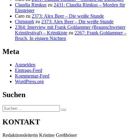
Claudia Rimkus
zu
2431: Claudia Rimkus – Morden für
Einsteiger
Caro
zu
2373: Alex Beer – Die weiße Stunde
Christoph
zu
2373: Alex Beer – Die weiße Stunde
2364: Interview mit Frank Goldammer (Braunschweiger
Krimifestival) – Krimikiste
zu
2267: Frank Goldammer –
Bruch. In eisigen Nächten
Meta
Anmelden
Eintrags-Feed
Kommentar-Feed
WordPress.org
Suchen
Suchen
Suchen
nach:
KONTAKT
Redaktionsleiterin Kristine Greßhöner