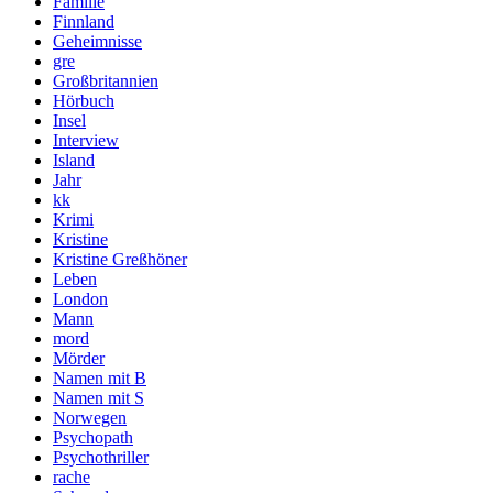
Familie
Finnland
Geheimnisse
gre
Großbritannien
Hörbuch
Insel
Interview
Island
Jahr
kk
Krimi
Kristine
Kristine Greßhöner
Leben
London
Mann
mord
Mörder
Namen mit B
Namen mit S
Norwegen
Psychopath
Psychothriller
rache