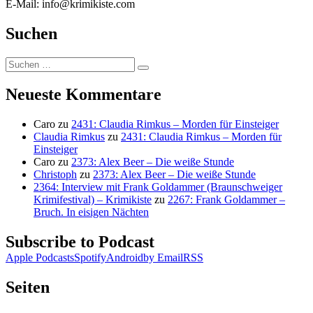
E-Mail: info@krimikiste.com
Suchen
Suchen
Suchen
nach:
Neueste Kommentare
Caro
zu
2431: Claudia Rimkus – Morden für Einsteiger
Claudia Rimkus
zu
2431: Claudia Rimkus – Morden für
Einsteiger
Caro
zu
2373: Alex Beer – Die weiße Stunde
Christoph
zu
2373: Alex Beer – Die weiße Stunde
2364: Interview mit Frank Goldammer (Braunschweiger
Krimifestival) – Krimikiste
zu
2267: Frank Goldammer –
Bruch. In eisigen Nächten
Subscribe to Podcast
Apple Podcasts
Spotify
Android
by Email
RSS
Seiten