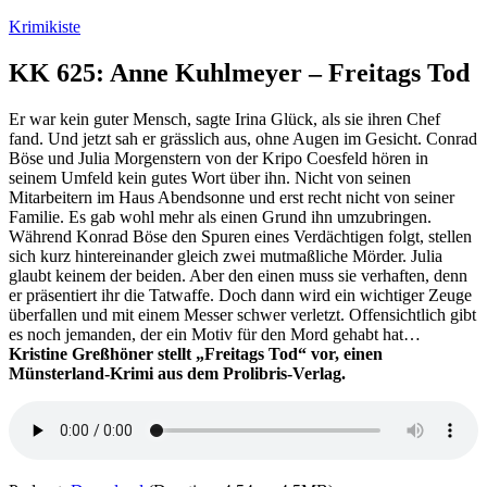
Zum
Krimikiste
Inhalt
springen
KK 625: Anne Kuhlmeyer – Freitags Tod
Er war kein guter Mensch, sagte Irina Glück, als sie ihren Chef
fand. Und jetzt sah er grässlich aus, ohne Augen im Gesicht. Conrad
Böse und Julia Morgenstern von der Kripo Coesfeld hören in
seinem Umfeld kein gutes Wort über ihn. Nicht von seinen
Mitarbeitern im Haus Abendsonne und erst recht nicht von seiner
Familie. Es gab wohl mehr als einen Grund ihn umzubringen.
Während Konrad Böse den Spuren eines Verdächtigen folgt, stellen
sich kurz hintereinander gleich zwei mutmaßliche Mörder. Julia
glaubt keinem der beiden. Aber den einen muss sie verhaften, denn
er präsentiert ihr die Tatwaffe. Doch dann wird ein wichtiger Zeuge
überfallen und mit einem Messer schwer verletzt. Offensichtlich gibt
es noch jemanden, der ein Motiv für den Mord gehabt hat…
Kristine Greßhöner stellt „Freitags Tod“ vor, einen
Münsterland-Krimi aus dem Prolibris-Verlag.