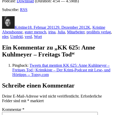
Podcast:
Download
(Duration: 4:54 — 4.5MB)
Subscribe:
RSS
Autor
Veröffentlicht
Kategorien
Schla
am
Kristine
18. Februar 2011
29. Dezember 2012
K
,
Kristine
Abendsonne
,
guter mensch
,
irina
,
Julia
,
Mitarbeiter
,
prolibris verlag
,
rder
,
Umfeld
,
verd
,
Wort
Ein Kommentar zu „KK 625: Anne
Kuhlmeyer – Freitags Tod“
Pingback:
Tweets that mention KK 625: Anne Kuhlmeyer –
Freitags Tod | Krimikiste – Der Krimi-Podcast mit Lese- und
Hörtipps -- Topsy.com
Schreibe einen Kommentar
Deine E-Mail-Adresse wird nicht veröffentlicht.
Erforderliche
Felder sind mit
*
markiert
Kommentar
*