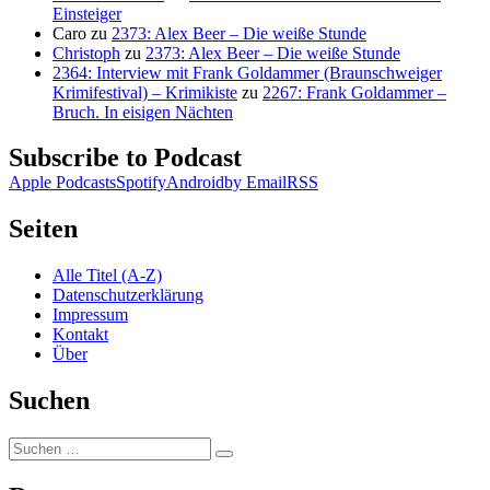
Einsteiger
Caro
zu
2373: Alex Beer – Die weiße Stunde
Christoph
zu
2373: Alex Beer – Die weiße Stunde
2364: Interview mit Frank Goldammer (Braunschweiger
Krimifestival) – Krimikiste
zu
2267: Frank Goldammer –
Bruch. In eisigen Nächten
Subscribe to Podcast
Apple Podcasts
Spotify
Android
by Email
RSS
Seiten
Alle Titel (A-Z)
Datenschutzerklärung
Impressum
Kontakt
Über
Suchen
Suchen
Suchen
nach: