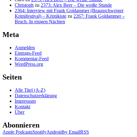
Christoph
zu
2373: Alex Beer – Die weiße Stunde
2364: Interview mit Frank Goldammer (Braunschweiger
Krimifestival) – Krimikiste
zu
2267: Frank Goldammer –
Bruch. In eisigen Nächten
Meta
Anmelden
Eintrags-Feed
Kommentar-Feed
WordPress.org
Seiten
Alle Titel (A-Z)
Datenschutzerklärung
Impressum
Kontakt
Über
Abonnieren
Apple Podcasts
Spotify
Android
by Email
RSS