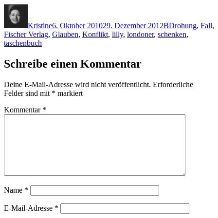
Autor
Veröffentlicht
Kategorien
Schlagwörter
am
Kristine
6. Oktober 2010
29. Dezember 2012
B
Drohung
,
Fall
,
Fischer Verlag
,
Glauben
,
Konflikt
,
lilly
,
londoner
,
schenken
,
taschenbuch
Schreibe einen Kommentar
Deine E-Mail-Adresse wird nicht veröffentlicht.
Erforderliche
Felder sind mit
*
markiert
Kommentar
*
Name
*
E-Mail-Adresse
*