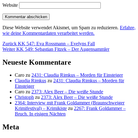
Website
Diese Website verwendet Akismet, um Spam zu reduzieren.
Erfahre,
wie deine Kommentardaten verarbeitet werden.
Beitragsnavigation
Vorheriger
Zurück
KK 547: Eva Rossmann – Evelyns Fall
Nächster
Beitrag:
Weiter
KK 549: Sebastian Fitzek – Der Augensammler
Beitrag:
Neueste Kommentare
Caro
zu
2431: Claudia Rimkus – Morden für Einsteiger
Claudia Rimkus
zu
2431: Claudia Rimkus – Morden für
Einsteiger
Caro
zu
2373: Alex Beer – Die weiße Stunde
Christoph
zu
2373: Alex Beer – Die weiße Stunde
2364: Interview mit Frank Goldammer (Braunschweiger
Krimifestival) – Krimikiste
zu
2267: Frank Goldammer –
Bruch. In eisigen Nächten
Meta