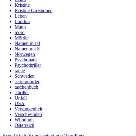
Kristine
Kristine Greßhöner
Leben
London
Mann
mord
Mörder
Namen mit B
Namen mit S
Norwegen
Psychopath
Psychothriller
rache
Schweden
serienmörder
taschenbuch
Thriller
Unfall
USA
Vergangenheit
Verschwinden
Whodunit
Österreich
Krimikiste
Stolz präsentiert von WordPress