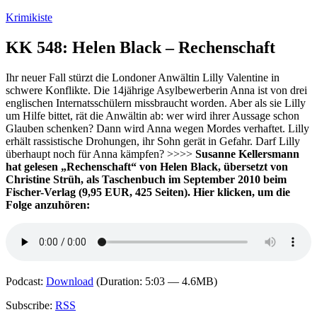
Zum
Krimikiste
Inhalt
springen
KK 548: Helen Black – Rechenschaft
Ihr neuer Fall stürzt die Londoner Anwältin Lilly Valentine in
schwere Konflikte. Die 14jährige Asylbewerberin Anna ist von drei
englischen Internatsschülern missbraucht worden. Aber als sie Lilly
um Hilfe bittet, rät die Anwältin ab: wer wird ihrer Aussage schon
Glauben schenken? Dann wird Anna wegen Mordes verhaftet. Lilly
erhält rassistische Drohungen, ihr Sohn gerät in Gefahr. Darf Lilly
überhaupt noch für Anna kämpfen? >>>>
Susanne Kellersmann
hat gelesen „Rechenschaft“ von Helen Black, übersetzt von
Christine Strüh, als Taschenbuch im September 2010 beim
Fischer-Verlag (9,95 EUR, 425 Seiten). Hier klicken, um die
Folge anzuhören:
Podcast:
Download
(Duration: 5:03 — 4.6MB)
Subscribe:
RSS