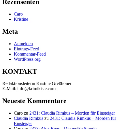
Rezensenten
Caro
Kristine
Meta
Anmelden
Eintrags-Feed
Kommentar-Feed
WordPress.org
KONTAKT
Redaktionsleiterin Kristine Greßhöner
E-Mail: info@krimikiste.com
Neueste Kommentare
Caro
zu
2431: Claudia Rimkus – Morden für Einsteiger
Claudia Rimkus
zu
2431: Claudia Rimkus – Morden für
Einsteiger
Caro
zu
2373: Alex Beer – Die weiße Stunde