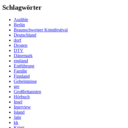
Schlagwörter
Audible
Berlin
Braunschweiger Krimifestival
Deutschland
dorf
Drogen
DTV
Dänemark
england
Entführung
Familie
Finnland
Geheimnisse
gre
Großbritannien
Hörbuch
Insel
Interview
Island
Jahr
kk
Krimi