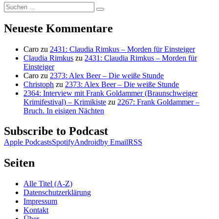
Suchen
Suchen
nach:
Neueste Kommentare
Caro
zu
2431: Claudia Rimkus – Morden für Einsteiger
Claudia Rimkus
zu
2431: Claudia Rimkus – Morden für
Einsteiger
Caro
zu
2373: Alex Beer – Die weiße Stunde
Christoph
zu
2373: Alex Beer – Die weiße Stunde
2364: Interview mit Frank Goldammer (Braunschweiger
Krimifestival) – Krimikiste
zu
2267: Frank Goldammer –
Bruch. In eisigen Nächten
Subscribe to Podcast
Apple Podcasts
Spotify
Android
by Email
RSS
Seiten
Alle Titel (A-Z)
Datenschutzerklärung
Impressum
Kontakt
Über