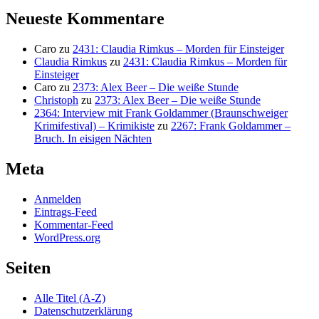
Neueste Kommentare
Caro
zu
2431: Claudia Rimkus – Morden für Einsteiger
Claudia Rimkus
zu
2431: Claudia Rimkus – Morden für
Einsteiger
Caro
zu
2373: Alex Beer – Die weiße Stunde
Christoph
zu
2373: Alex Beer – Die weiße Stunde
2364: Interview mit Frank Goldammer (Braunschweiger
Krimifestival) – Krimikiste
zu
2267: Frank Goldammer –
Bruch. In eisigen Nächten
Meta
Anmelden
Eintrags-Feed
Kommentar-Feed
WordPress.org
Seiten
Alle Titel (A-Z)
Datenschutzerklärung