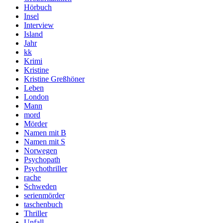
Hörbuch
Insel
Interview
Island
Jahr
kk
Krimi
Kristine
Kristine Greßhöner
Leben
London
Mann
mord
Mörder
Namen mit B
Namen mit S
Norwegen
Psychopath
Psychothriller
rache
Schweden
serienmörder
taschenbuch
Thriller
Unfall