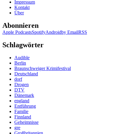
Impressum
Kontakt
Über
Abonnieren
Apple Podcasts
Spotify
Android
by Email
RSS
Schlagwörter
Audible
Berlin
Braunschweiger Krimifestival
Deutschland
dorf
Drogen
DTV
Dänemark
england
Entführung
Familie
Finnland
Geheimnisse
gre
Großbritannien