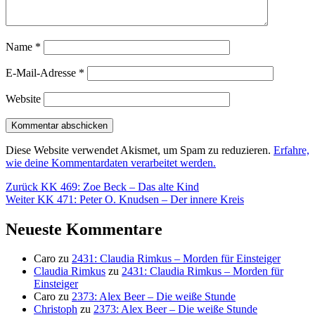
Name
*
E-Mail-Adresse
*
Website
Diese Website verwendet Akismet, um Spam zu reduzieren.
Erfahre,
wie deine Kommentardaten verarbeitet werden.
Beitragsnavigation
Vorheriger
Zurück
KK 469: Zoe Beck – Das alte Kind
Nächster
Beitrag:
Weiter
KK 471: Peter O. Knudsen – Der innere Kreis
Beitrag:
Neueste Kommentare
Caro
zu
2431: Claudia Rimkus – Morden für Einsteiger
Claudia Rimkus
zu
2431: Claudia Rimkus – Morden für
Einsteiger
Caro
zu
2373: Alex Beer – Die weiße Stunde
Christoph
zu
2373: Alex Beer – Die weiße Stunde