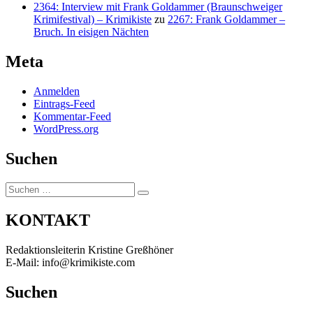
2364: Interview mit Frank Goldammer (Braunschweiger
Krimifestival) – Krimikiste
zu
2267: Frank Goldammer –
Bruch. In eisigen Nächten
Meta
Anmelden
Eintrags-Feed
Kommentar-Feed
WordPress.org
Suchen
Suchen
Suchen
nach:
KONTAKT
Redaktionsleiterin Kristine Greßhöner
E-Mail: info@krimikiste.com
Suchen