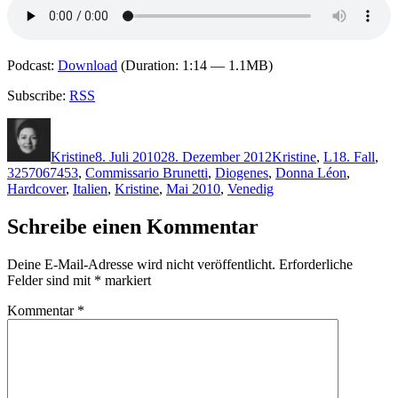
Podcast:
Download
(Duration: 1:14 — 1.1MB)
Subscribe:
RSS
Autor
Veröffentlicht
Kategorien
Schlagwört
am
Kristine
8. Juli 2010
28. Dezember 2012
Kristine
,
L
18. Fall
,
3257067453
,
Commissario Brunetti
,
Diogenes
,
Donna Léon
,
Hardcover
,
Italien
,
Kristine
,
Mai 2010
,
Venedig
Schreibe einen Kommentar
Deine E-Mail-Adresse wird nicht veröffentlicht.
Erforderliche
Felder sind mit
*
markiert
Kommentar
*