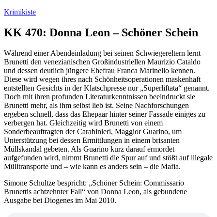
Zum
Krimikiste
Inhalt
springen
KK 470: Donna Leon – Schöner Schein
Während einer Abendeinladung bei seinen Schwiegereltern lernt
Brunetti den venezianischen Großindustriellen Maurizio Cataldo
und dessen deutlich jüngere Ehefrau Franca Marinello kennen.
Diese wird wegen ihres nach Schönheitsoperationen maskenhaft
entstellten Gesichts in der Klatschpresse nur „Superliftata“ genannt.
Doch mit ihren profunden Literaturkenntnissen beeindruckt sie
Brunetti mehr, als ihm selbst lieb ist. Seine Nachforschungen
ergeben schnell, dass das Ehepaar hinter seiner Fassade einiges zu
verbergen hat. Gleichzeitig wird Brunetti von einem
Sonderbeauftragten der Carabinieri, Maggior Guarino, um
Unterstützung bei dessen Ermittlungen in einem brisanten
Müllskandal gebeten. Als Guarino kurz darauf ermordet
aufgefunden wird, nimmt Brunetti die Spur auf und stößt auf illegale
Mülltransporte und – wie kann es anders sein – die Mafia.
Simone Schultze bespricht: „Schöner Schein: Commissario
Brunettis achtzehnter Fall“ von Donna Leon, als gebundene
Ausgabe bei Diogenes im Mai 2010.