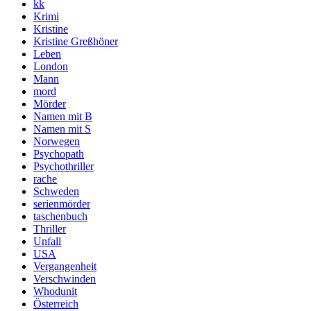
kk
Krimi
Kristine
Kristine Greßhöner
Leben
London
Mann
mord
Mörder
Namen mit B
Namen mit S
Norwegen
Psychopath
Psychothriller
rache
Schweden
serienmörder
taschenbuch
Thriller
Unfall
USA
Vergangenheit
Verschwinden
Whodunit
Österreich