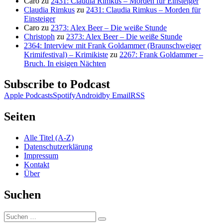
Caro
zu
2431: Claudia Rimkus – Morden für Einsteiger
Claudia Rimkus
zu
2431: Claudia Rimkus – Morden für
Einsteiger
Caro
zu
2373: Alex Beer – Die weiße Stunde
Christoph
zu
2373: Alex Beer – Die weiße Stunde
2364: Interview mit Frank Goldammer (Braunschweiger
Krimifestival) – Krimikiste
zu
2267: Frank Goldammer –
Bruch. In eisigen Nächten
Subscribe to Podcast
Apple Podcasts
Spotify
Android
by Email
RSS
Seiten
Alle Titel (A-Z)
Datenschutzerklärung
Impressum
Kontakt
Über
Suchen
Suchen
Suchen