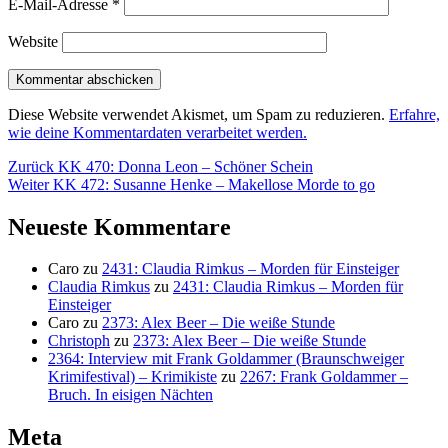
E-Mail-Adresse
*
Website
Diese Website verwendet Akismet, um Spam zu reduzieren.
Erfahre,
wie deine Kommentardaten verarbeitet werden.
Beitragsnavigation
Vorheriger
Zurück
KK 470: Donna Leon – Schöner Schein
Nächster
Beitrag:
Weiter
KK 472: Susanne Henke – Makellose Morde to go
Beitrag:
Neueste Kommentare
Caro
zu
2431: Claudia Rimkus – Morden für Einsteiger
Claudia Rimkus
zu
2431: Claudia Rimkus – Morden für
Einsteiger
Caro
zu
2373: Alex Beer – Die weiße Stunde
Christoph
zu
2373: Alex Beer – Die weiße Stunde
2364: Interview mit Frank Goldammer (Braunschweiger
Krimifestival) – Krimikiste
zu
2267: Frank Goldammer –
Bruch. In eisigen Nächten
Meta