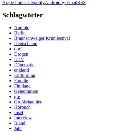
Apple Podcasts
Spotify
Android
by Email
RSS
Schlagwörter
Audible
Berlin
Braunschweiger Krimifestival
Deutschland
dorf
Drogen
DTV
Dänemark
england
Entführung
Familie
Finnland
Geheimnisse
gre
Großbritannien
Hörbuch
Insel
Interview
Island
Jahr