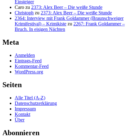
Einsteiger
Caro
zu
2373: Alex Beer – Die weiße Stunde
Christoph
zu
2373: Alex Beer – Die weiße Stunde
2364: Interview mit Frank Goldammer (Braunschweiger
Krimifestival) – Krimikiste
zu
2267: Frank Goldammer –
Bruch. In eisigen Nächten
Meta
Anmelden
Eintrags-Feed
Kommentar-Feed
WordPress.org
Seiten
Alle Titel (A-Z)
Datenschutzerklärung
Impressum
Kontakt
Über
Abonnieren