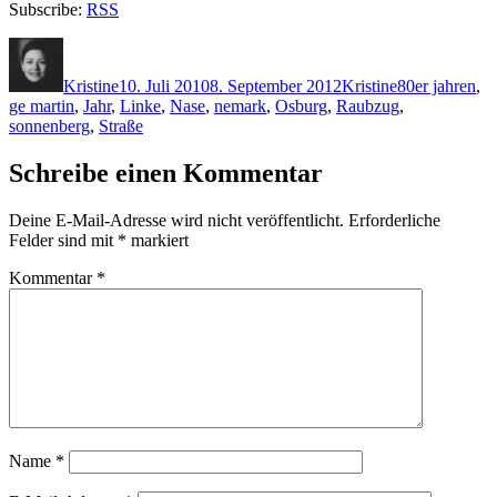
Subscribe:
RSS
Autor
Veröffentlicht
Kategorien
Schlagwörter
am
Kristine
10. Juli 2010
8. September 2012
Kristine
80er jahren
,
ge martin
,
Jahr
,
Linke
,
Nase
,
nemark
,
Osburg
,
Raubzug
,
sonnenberg
,
Straße
Schreibe einen Kommentar
Deine E-Mail-Adresse wird nicht veröffentlicht.
Erforderliche
Felder sind mit
*
markiert
Kommentar
*
Name
*