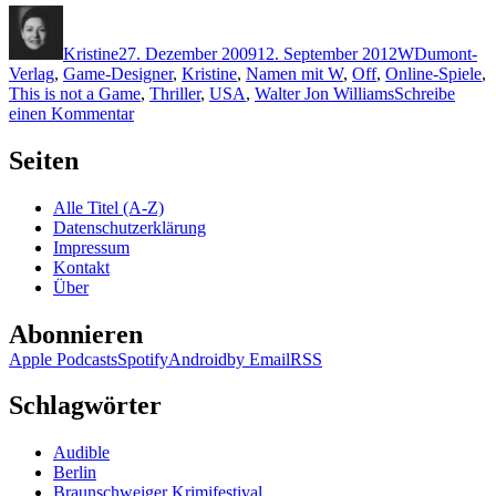
Autor
Veröffentlicht
Kategorien
Schlagwört
am
Kristine
27. Dezember 2009
12. September 2012
W
Dumont-
Verlag
,
Game-Designer
,
Kristine
,
Namen mit W
,
Off
,
Online-Spiele
,
This is not a Game
,
Thriller
,
USA
,
Walter Jon Williams
Schreibe
zu
einen Kommentar
KK
310:
Seiten
Walter
Jon
Alle Titel (A-Z)
Williams
Datenschutzerklärung
–
Impressum
Off
Kontakt
Über
Abonnieren
Apple Podcasts
Spotify
Android
by Email
RSS
Schlagwörter
Audible
Berlin
Braunschweiger Krimifestival