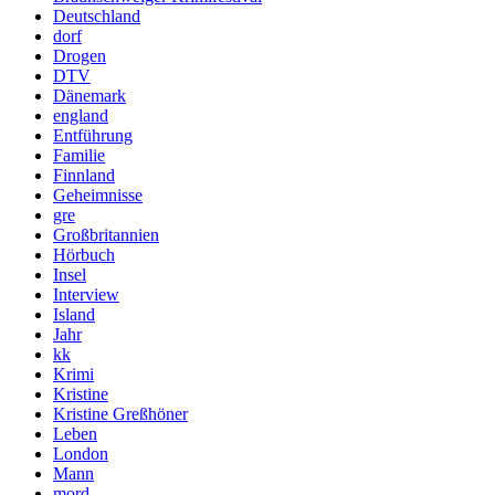
Deutschland
dorf
Drogen
DTV
Dänemark
england
Entführung
Familie
Finnland
Geheimnisse
gre
Großbritannien
Hörbuch
Insel
Interview
Island
Jahr
kk
Krimi
Kristine
Kristine Greßhöner
Leben
London
Mann
mord