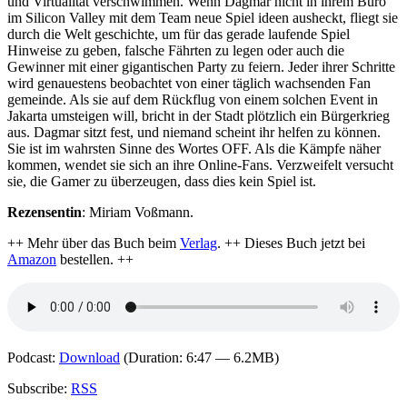
und Virtualität verschwimmen. Wenn Dagmar nicht in ihrem Büro
im Silicon Valley mit dem Team neue Spiel ideen ausheckt, fliegt sie
durch die Welt geschichte, um für das gerade laufende Spiel
Hinweise zu geben, falsche Fährten zu legen oder auch die
Gewinner mit einer gigantischen Party zu feiern. Jeder ihrer Schritte
wird genauestens beobachtet von einer täglich wachsenden Fan
gemeinde. Als sie auf dem Rückflug von einem solchen Event in
Jakarta umsteigen will, bricht in der Stadt plötzlich ein Bürgerkrieg
aus. Dagmar sitzt fest, und niemand scheint ihr helfen zu können.
Sie ist im wahrsten Sinne des Wortes OFF. Als die Kämpfe näher
kommen, wendet sie sich an ihre Online-Fans. Verzweifelt versucht
sie, die Gamer zu überzeugen, dass dies kein Spiel ist.
Rezensentin
: Miriam Voßmann.
++ Mehr über das Buch beim
Verlag
. ++ Dieses Buch jetzt bei
Amazon
bestellen. ++
Podcast:
Download
(Duration: 6:47 — 6.2MB)
Subscribe:
RSS