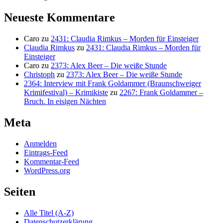
Neueste Kommentare
Caro
zu
2431: Claudia Rimkus – Morden für Einsteiger
Claudia Rimkus
zu
2431: Claudia Rimkus – Morden für
Einsteiger
Caro
zu
2373: Alex Beer – Die weiße Stunde
Christoph
zu
2373: Alex Beer – Die weiße Stunde
2364: Interview mit Frank Goldammer (Braunschweiger
Krimifestival) – Krimikiste
zu
2267: Frank Goldammer –
Bruch. In eisigen Nächten
Meta
Anmelden
Eintrags-Feed
Kommentar-Feed
WordPress.org
Seiten
Alle Titel (A-Z)
Datenschutzerklärung