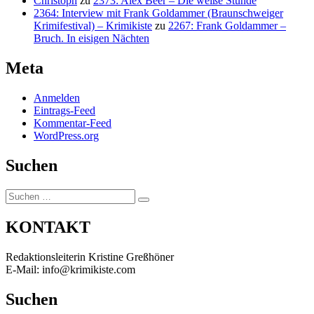
Christoph
zu
2373: Alex Beer – Die weiße Stunde
2364: Interview mit Frank Goldammer (Braunschweiger
Krimifestival) – Krimikiste
zu
2267: Frank Goldammer –
Bruch. In eisigen Nächten
Meta
Anmelden
Eintrags-Feed
Kommentar-Feed
WordPress.org
Suchen
Suchen
Suchen
nach:
KONTAKT
Redaktionsleiterin Kristine Greßhöner
E-Mail: info@krimikiste.com
Suchen