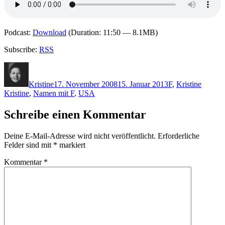
Podcast:
Download
(Duration: 11:50 — 8.1MB)
Subscribe:
RSS
Autor
Veröffentlicht
Kategorien
Schlag
am
Kristine
17. November 2008
15. Januar 2013
F
,
Kristine
Kristine
,
Namen mit F
,
USA
Schreibe einen Kommentar
Deine E-Mail-Adresse wird nicht veröffentlicht.
Erforderliche
Felder sind mit
*
markiert
Kommentar
*