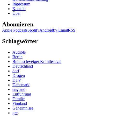
Impressum
Kontakt
Über
Abonnieren
Apple Podcasts
Spotify
Android
by Email
RSS
Schlagwörter
Audible
Berlin
Braunschweiger Krimifestival
Deutschland
dorf
Drogen
DTV
Dänemark
england
Entführung
Familie
Finnland
Geheimnisse
gre