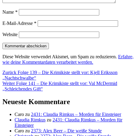
Name
*
E-Mail-Adresse
*
Website
Diese Website verwendet Akismet, um Spam zu reduzieren.
Erfahre,
wie deine Kommentardaten verarbeitet werden.
Beitragsnavigation
Vorheriger
Zurück
Folge 139 – Die Krimikiste stellt vor: Kjell Eriksson
Beitrag:
„Nachtschwalbe“
Nächster
Weiter
Folge 141 – Die Krimikiste stellt vor: Val McDermid
Beitrag:
„Schleichendes Gift“
Neueste Kommentare
Caro
zu
2431: Claudia Rimkus – Morden für Einsteiger
Claudia Rimkus
zu
2431: Claudia Rimkus – Morden für
Einsteiger
Caro
zu
2373: Alex Beer – Die weiße Stunde