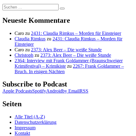
Suchen
Suchen
nach:
Neueste Kommentare
Caro
zu
2431: Claudia Rimkus – Morden für Einsteiger
Claudia Rimkus
zu
2431: Claudia Rimkus – Morden für
Einsteiger
Caro
zu
2373: Alex Beer – Die weiße Stunde
Christoph
zu
2373: Alex Beer – Die weiße Stunde
2364: Interview mit Frank Goldammer (Braunschweiger
Krimifestival) – Krimikiste
zu
2267: Frank Goldammer –
Bruch. In eisigen Nächten
Subscribe to Podcast
Apple Podcasts
Spotify
Android
by Email
RSS
Seiten
Alle Titel (A-Z)
Datenschutzerklärung
Impressum
Kontakt