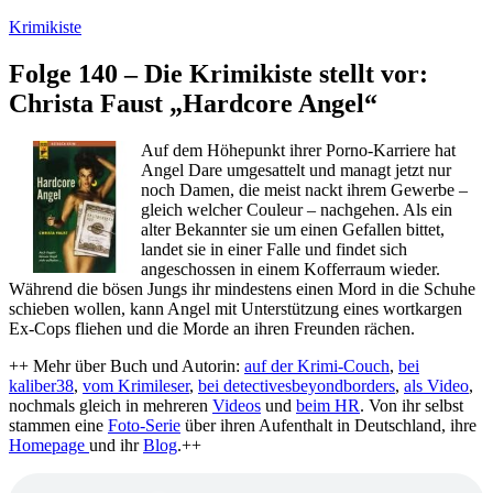
Zum
Krimikiste
Inhalt
springen
Folge 140 – Die Krimikiste stellt vor:
Christa Faust „Hardcore Angel“
Auf dem Höhepunkt ihrer Porno-Karriere hat
Angel Dare umgesattelt und managt jetzt nur
noch Damen, die meist nackt ihrem Gewerbe –
gleich welcher Couleur – nachgehen. Als ein
alter Bekannter sie um einen Gefallen bittet,
landet sie in einer Falle und findet sich
angeschossen in einem Kofferraum wieder.
Während die bösen Jungs ihr mindestens einen Mord in die Schuhe
schieben wollen, kann Angel mit Unterstützung eines wortkargen
Ex-Cops fliehen und die Morde an ihren Freunden rächen.
++ Mehr über Buch und Autorin:
auf der Krimi-Couch
,
bei
kaliber38
,
vom Krimileser
,
bei detectivesbeyondborders
,
als Video
,
nochmals gleich in mehreren
Videos
und
beim HR
. Von ihr selbst
stammen eine
Foto-Serie
über ihren Aufenthalt in Deutschland, ihre
Homepage
und ihr
Blog
.++