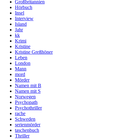
Großbritannien
Hörbuch
Insel
Interview
Island
Jahr
kk
Krimi
Kristine
Kristine Greßhöner
Leben
London
Mann
mord
Mörder
Namen mit B
Namen mit S
Norwegen
Psychopath
Psychothriller
rache
Schweden
serienmörder
taschenbuch
Thriller