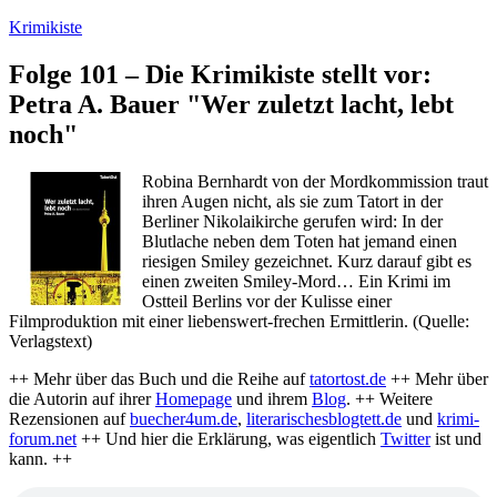
Zum
Krimikiste
Inhalt
springen
Folge 101 – Die Krimikiste stellt vor:
Petra A. Bauer "Wer zuletzt lacht, lebt
noch"
Robina Bernhardt von der Mordkommission traut
ihren Augen nicht, als sie zum Tatort in der
Berliner Nikolaikirche gerufen wird: In der
Blutlache neben dem Toten hat jemand einen
riesigen Smiley gezeichnet. Kurz darauf gibt es
einen zweiten Smiley-Mord… Ein Krimi im
Ostteil Berlins vor der Kulisse einer
Filmproduktion mit einer liebenswert-frechen Ermittlerin. (Quelle:
Verlagstext)
++ Mehr über das Buch und die Reihe auf
tatortost.de
++ Mehr über
die Autorin auf ihrer
Homepage
und ihrem
Blog
. ++ Weitere
Rezensionen auf
buecher4um.de
,
literarischesblogtett.de
und
krimi-
forum.net
++ Und hier die Erklärung, was eigentlich
Twitter
ist und
kann. ++