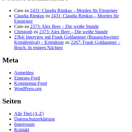
Caro
zu
2431: Claudia Rimkus – Morden für Einsteiger
Claudia Rimkus
zu
2431: Claudia Rimkus – Morden für
Einsteiger
Caro
zu
2373: Alex Beer – Die weiße Stunde
Christoph
zu
2373: Alex Beer – Die weiße Stunde
2364: Interview mit Frank Goldammer (Braunschweiger
Krimifestival) – Krimikiste
zu
2267: Frank Goldammer –
Bruch. In eisigen Nächten
Meta
Anmelden
Eintrags-Feed
Kommentar-Feed
WordPress.org
Seiten
Alle Titel (A-Z)
Datenschutzerklärung
Impressum
Kontakt