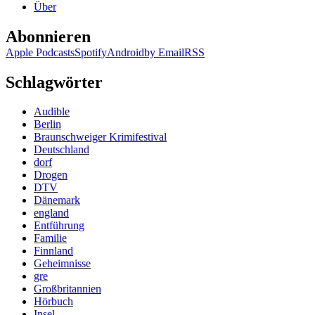
Über
Abonnieren
Apple Podcasts
Spotify
Android
by Email
RSS
Schlagwörter
Audible
Berlin
Braunschweiger Krimifestival
Deutschland
dorf
Drogen
DTV
Dänemark
england
Entführung
Familie
Finnland
Geheimnisse
gre
Großbritannien
Hörbuch
Insel