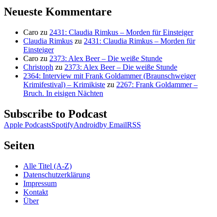
Neueste Kommentare
Caro
zu
2431: Claudia Rimkus – Morden für Einsteiger
Claudia Rimkus
zu
2431: Claudia Rimkus – Morden für
Einsteiger
Caro
zu
2373: Alex Beer – Die weiße Stunde
Christoph
zu
2373: Alex Beer – Die weiße Stunde
2364: Interview mit Frank Goldammer (Braunschweiger
Krimifestival) – Krimikiste
zu
2267: Frank Goldammer –
Bruch. In eisigen Nächten
Subscribe to Podcast
Apple Podcasts
Spotify
Android
by Email
RSS
Seiten
Alle Titel (A-Z)
Datenschutzerklärung
Impressum
Kontakt
Über