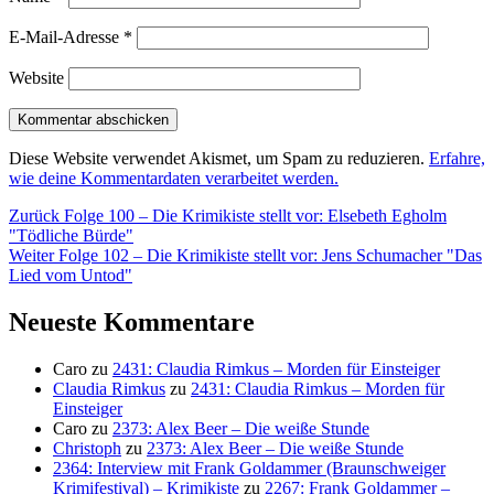
E-Mail-Adresse
*
Website
Diese Website verwendet Akismet, um Spam zu reduzieren.
Erfahre,
wie deine Kommentardaten verarbeitet werden.
Beitragsnavigation
Vorheriger
Zurück
Folge 100 – Die Krimikiste stellt vor: Elsebeth Egholm
Beitrag:
"Tödliche Bürde"
Nächster
Weiter
Folge 102 – Die Krimikiste stellt vor: Jens Schumacher "Das
Beitrag:
Lied vom Untod"
Neueste Kommentare
Caro
zu
2431: Claudia Rimkus – Morden für Einsteiger
Claudia Rimkus
zu
2431: Claudia Rimkus – Morden für
Einsteiger
Caro
zu
2373: Alex Beer – Die weiße Stunde
Christoph
zu
2373: Alex Beer – Die weiße Stunde
2364: Interview mit Frank Goldammer (Braunschweiger
Krimifestival) – Krimikiste
zu
2267: Frank Goldammer –