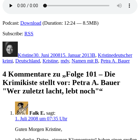
Podcast:
Download
(Duration: 12:24 — 8.5MB)
Subscribe:
RSS
Autor
Veröffentlicht
Kategorien
Schlagwörter
am
Kristine
30. Juni 2008
15. Januar 2013
B
,
Kristine
deutscher
krimi
,
Deutschland
,
Kristine
,
mdv
,
Namen mit B
,
Petra A. Bauer
4 Kommentare zu „Folge 101 – Die
Krimikiste stellt vor: Petra A. Bauer
"Wer zuletzt lacht, lebt noch"“
Falk E.
sagt:
1. Juli 2008 um 07:35 Uhr
Guten Morgen Kristine,
ich denke, Deine „eigenen Klappentexte“ haben einen großen