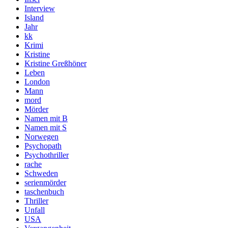
Interview
Island
Jahr
kk
Krimi
Kristine
Kristine Greßhöner
Leben
London
Mann
mord
Mörder
Namen mit B
Namen mit S
Norwegen
Psychopath
Psychothriller
rache
Schweden
serienmörder
taschenbuch
Thriller
Unfall
USA