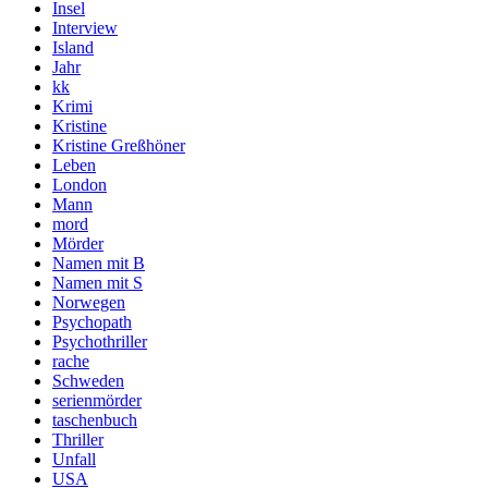
Insel
Interview
Island
Jahr
kk
Krimi
Kristine
Kristine Greßhöner
Leben
London
Mann
mord
Mörder
Namen mit B
Namen mit S
Norwegen
Psychopath
Psychothriller
rache
Schweden
serienmörder
taschenbuch
Thriller
Unfall
USA