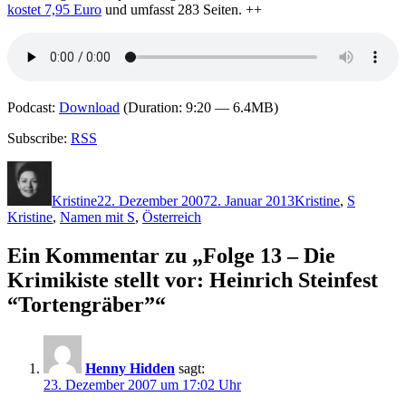
kostet 7,95 Euro
und umfasst 283 Seiten. ++
Podcast:
Download
(Duration: 9:20 — 6.4MB)
Subscribe:
RSS
Autor
Veröffentlicht
Kategorien
Schlagwö
am
Kristine
22. Dezember 2007
2. Januar 2013
Kristine
,
S
Kristine
,
Namen mit S
,
Österreich
Ein Kommentar zu „Folge 13 – Die
Krimikiste stellt vor: Heinrich Steinfest
“Tortengräber”“
Henny Hidden
sagt:
23. Dezember 2007 um 17:02 Uhr