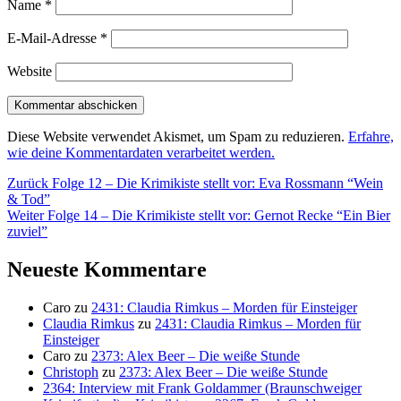
Name
*
E-Mail-Adresse
*
Website
Diese Website verwendet Akismet, um Spam zu reduzieren.
Erfahre,
wie deine Kommentardaten verarbeitet werden.
Beitragsnavigation
Vorheriger
Zurück
Folge 12 – Die Krimikiste stellt vor: Eva Rossmann “Wein
Beitrag:
& Tod”
Nächster
Weiter
Folge 14 – Die Krimikiste stellt vor: Gernot Recke “Ein Bier
Beitrag:
zuviel”
Neueste Kommentare
Caro
zu
2431: Claudia Rimkus – Morden für Einsteiger
Claudia Rimkus
zu
2431: Claudia Rimkus – Morden für
Einsteiger
Caro
zu
2373: Alex Beer – Die weiße Stunde
Christoph
zu
2373: Alex Beer – Die weiße Stunde
2364: Interview mit Frank Goldammer (Braunschweiger