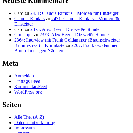
Neueste Kommentare
Caro
zu
2431: Claudia Rimkus – Morden für Einsteiger
Claudia Rimkus
zu
2431: Claudia Rimkus – Morden für
Einsteiger
Caro
zu
2373: Alex Beer – Die weiße Stunde
Christoph
zu
2373: Alex Beer – Die weiße Stunde
2364: Interview mit Frank Goldammer (Braunschweiger
Krimifestival) – Krimikiste
zu
2267: Frank Goldammer –
Bruch. In eisigen Nächten
Meta
Anmelden
Eintrags-Feed
Kommentar-Feed
WordPress.org
Seiten
Alle Titel (A-Z)
Datenschutzerklärung
Impressum