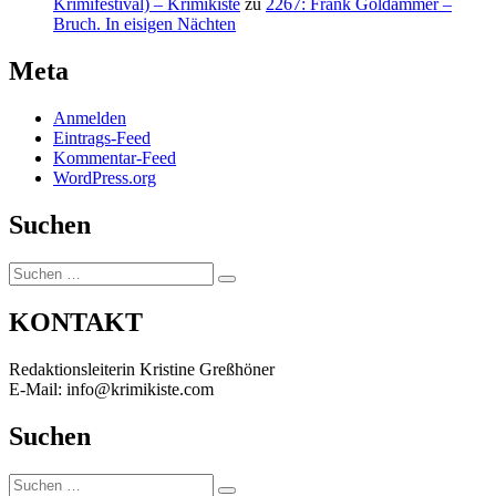
Krimifestival) – Krimikiste
zu
2267: Frank Goldammer –
Bruch. In eisigen Nächten
Meta
Anmelden
Eintrags-Feed
Kommentar-Feed
WordPress.org
Suchen
Suchen
Suchen
nach:
KONTAKT
Redaktionsleiterin Kristine Greßhöner
E-Mail: info@krimikiste.com
Suchen
Suchen