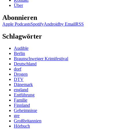
Kontakt
Über
Abonnieren
Apple Podcasts
Spotify
Android
by Email
RSS
Schlagwörter
Audible
Berlin
Braunschweiger Krimifestival
Deutschland
dorf
Drogen
DTV
Dänemark
england
Entführung
Familie
Finnland
Geheimnisse
gre
Großbritannien
Hörbuch