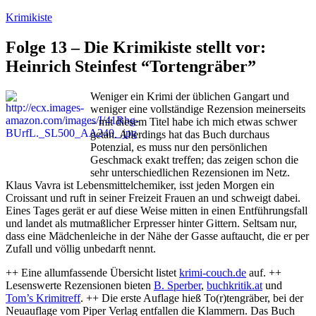
Zum
Krimikiste
Inhalt
springen
Folge 13 – Die Krimikiste stellt vor:
Heinrich Steinfest “Tortengräber”
Weniger ein Krimi der üblichen Gangart und
weniger eine vollständige Rezension meinerseits
– mit diesem Titel habe ich mich etwas schwer
getan. Allerdings hat das Buch durchaus
Potenzial, es muss nur den persönlichen
Geschmack exakt treffen; das zeigen schon die
sehr unterschiedlichen Rezensionen im Netz.
Klaus Vavra ist Lebensmittelchemiker, isst jeden Morgen ein
Croissant und ruft in seiner Freizeit Frauen an und schweigt dabei.
Eines Tages gerät er auf diese Weise mitten in einen Entführungsfall
und landet als mutmaßlicher Erpresser hinter Gittern. Seltsam nur,
dass eine Mädchenleiche in der Nähe der Gasse auftaucht, die er per
Zufall und völlig unbedarft nennt.
++ Eine allumfassende Übersicht listet
krimi-couch.de
auf. ++
Lesenswerte Rezensionen bieten
B. Sperber
,
buchkritik.at
und
Tom’s Krimitreff
. ++ Die erste Auflage hieß To(r)tengräber, bei der
Neuauflage vom Piper Verlag entfallen die Klammern. Das Buch