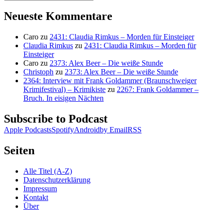
Suchen
nach:
Neueste Kommentare
Caro
zu
2431: Claudia Rimkus – Morden für Einsteiger
Claudia Rimkus
zu
2431: Claudia Rimkus – Morden für
Einsteiger
Caro
zu
2373: Alex Beer – Die weiße Stunde
Christoph
zu
2373: Alex Beer – Die weiße Stunde
2364: Interview mit Frank Goldammer (Braunschweiger
Krimifestival) – Krimikiste
zu
2267: Frank Goldammer –
Bruch. In eisigen Nächten
Subscribe to Podcast
Apple Podcasts
Spotify
Android
by Email
RSS
Seiten
Alle Titel (A-Z)
Datenschutzerklärung
Impressum
Kontakt
Über