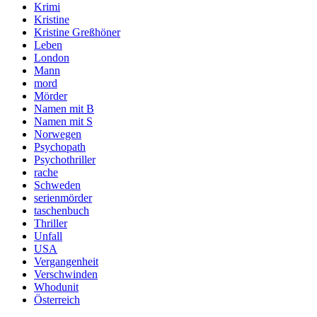
Krimi
Kristine
Kristine Greßhöner
Leben
London
Mann
mord
Mörder
Namen mit B
Namen mit S
Norwegen
Psychopath
Psychothriller
rache
Schweden
serienmörder
taschenbuch
Thriller
Unfall
USA
Vergangenheit
Verschwinden
Whodunit
Österreich