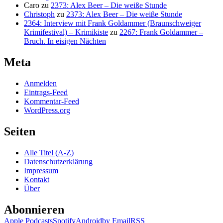
Caro
zu
2373: Alex Beer – Die weiße Stunde
Christoph
zu
2373: Alex Beer – Die weiße Stunde
2364: Interview mit Frank Goldammer (Braunschweiger
Krimifestival) – Krimikiste
zu
2267: Frank Goldammer –
Bruch. In eisigen Nächten
Meta
Anmelden
Eintrags-Feed
Kommentar-Feed
WordPress.org
Seiten
Alle Titel (A-Z)
Datenschutzerklärung
Impressum
Kontakt
Über
Abonnieren
Apple Podcasts
Spotify
Android
by Email
RSS