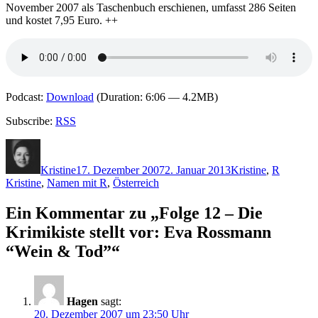
November 2007 als Taschenbuch erschienen, umfasst 286 Seiten
und kostet 7,95 Euro. ++
Podcast:
Download
(Duration: 6:06 — 4.2MB)
Subscribe:
RSS
Autor
Veröffentlicht
Kategorien
Schlagw
am
Kristine
17. Dezember 2007
2. Januar 2013
Kristine
,
R
Kristine
,
Namen mit R
,
Österreich
Ein Kommentar zu „Folge 12 – Die
Krimikiste stellt vor: Eva Rossmann
“Wein & Tod”“
Hagen
sagt:
20. Dezember 2007 um 23:50 Uhr