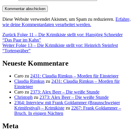
Diese Website verwendet Akismet, um Spam zu reduzieren.
Erfahre,
wie deine Kommentardaten verarbeitet werden.
Beitragsnavigation
Vorheriger
Zurück
Folge 11 – Die Krimikiste stellt vor: Hansjörg Schneider
Beitrag:
“Das Paar im Kahn”
Nächster
Weiter
Folge 13 – Die Krimikiste stellt vor: Heinrich Steinfest
Beitrag:
“Tortengräber”
Neueste Kommentare
Caro
zu
2431: Claudia Rimkus – Morden für Einsteiger
Claudia Rimkus
zu
2431: Claudia Rimkus – Morden für
Einsteiger
Caro
zu
2373: Alex Beer – Die weiße Stunde
Christoph
zu
2373: Alex Beer – Die weiße Stunde
2364: Interview mit Frank Goldammer (Braunschweiger
Krimifestival) – Krimikiste
zu
2267: Frank Goldammer –
Bruch. In eisigen Nächten
Meta