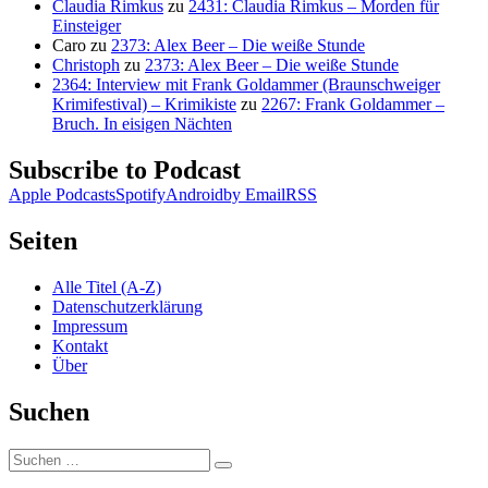
Claudia Rimkus
zu
2431: Claudia Rimkus – Morden für
Einsteiger
Caro
zu
2373: Alex Beer – Die weiße Stunde
Christoph
zu
2373: Alex Beer – Die weiße Stunde
2364: Interview mit Frank Goldammer (Braunschweiger
Krimifestival) – Krimikiste
zu
2267: Frank Goldammer –
Bruch. In eisigen Nächten
Subscribe to Podcast
Apple Podcasts
Spotify
Android
by Email
RSS
Seiten
Alle Titel (A-Z)
Datenschutzerklärung
Impressum
Kontakt
Über
Suchen
Suchen
Suchen
nach: