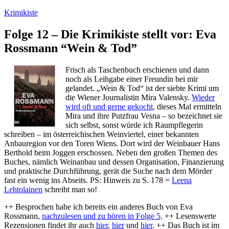
Zum
Krimikiste
Inhalt
springen
Folge 12 – Die Krimikiste stellt vor: Eva
Rossmann “Wein & Tod”
Frisch als Taschenbuch erschienen und dann
noch als Leihgabe einer Freundin bei mir
gelandet. „Wein & Tod“ ist der siebte Krimi um
die Wiener Journalistin Mira Valensky.
Wieder
wird oft und gerne gekocht
, dieses Mal ermitteln
Mira und ihre Putzfrau Vesna – so bezeichnet sie
sich selbst, sonst würde ich Raumpflegerin
schreiben – im österreichischen Weinviertel, einer bekannten
Anbauregion vor den Toren Wiens. Dort wird der Weinbauer Hans
Berthold beim Joggen erschossen. Neben den großen Themen des
Buches, nämlich Weinanbau und dessen Organisation, Finanzierung
und praktische Durchführung, gerät die Suche nach dem Mörder
fast ein wenig ins Abseits. PS: Hinweis zu S. 178 =
Leena
Lehtolainen
schreibt man so!
++ Besprochen habe ich bereits ein anderes Buch von Eva
Rossmann,
nachzulesen und zu hören in Folge 5
. ++ Lesenswerte
Rezensionen findet ihr auch
hier
,
hier
und
hier
. ++ Das Buch ist im