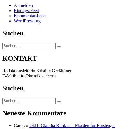
Anmelden
Eintrags-Feed
Kommentar-Feed
WordPress.org
Suchen
Suchen
Suchen
nach:
KONTAKT
Redaktionsleiterin Kristine Greßhöner
E-Mail: info@krimikiste.com
Suchen
Suchen
Suchen
nach:
Neueste Kommentare
Caro
zu
2431: Claudia Rimkus – Morden für Einsteiger