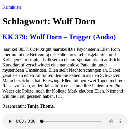
Zum
Krimikiste
Inhalt
springen
Schlagwort:
Wulf Dorn
KK 379: Wulf Dorn – Trigger (Audio)
[aartikel]3837102440:right[/aartikel]Die Psychiaterin Ellen Roth
übernimmt die Betreuung der Fälle ihres Lebensgefährten und
Kollegen Christoph, als dieser zu einem Spontanurlaub aufbricht.
Kurz darauf verschwindet eine namenlose Patientin unter
mysteriösen Umständen. Ellen stellt Nachforschungen an. Dabei
gerät sie an einen Entführer, den die Patientin als den Schwarzen
Mann bezeichnet hat. Er zwingt Ellen, binnen zwei Tagen mehrere
Rätsel zu lösen, andernfalls droht er, sie und ihre Patientin zu töten.
Weder die Polizei noch ihr Kollege Mark glauben Ellen. Niemand
will die Frau gesehen haben. […]
Rezensentin:
Tanja Thome
.