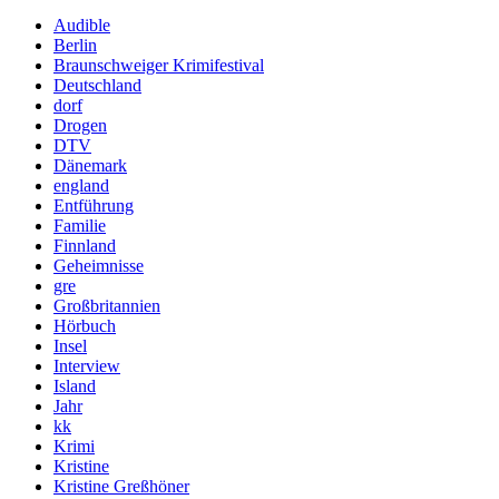
Audible
Berlin
Braunschweiger Krimifestival
Deutschland
dorf
Drogen
DTV
Dänemark
england
Entführung
Familie
Finnland
Geheimnisse
gre
Großbritannien
Hörbuch
Insel
Interview
Island
Jahr
kk
Krimi
Kristine
Kristine Greßhöner