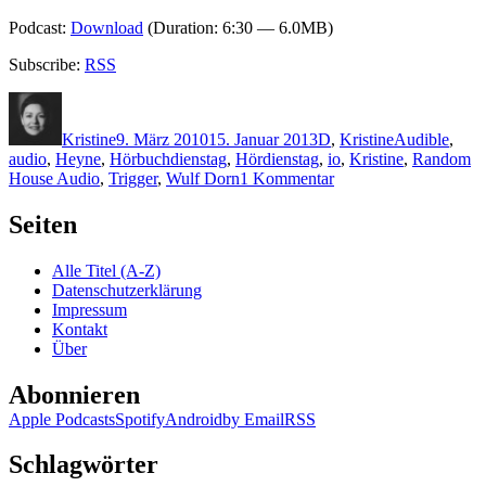
Podcast:
Download
(Duration: 6:30 — 6.0MB)
Subscribe:
RSS
Autor
Veröffentlicht
Kategorien
Schlagwörter
am
Kristine
9. März 2010
15. Januar 2013
D
,
Kristine
Audible
,
audio
,
Heyne
,
Hörbuchdienstag
,
Hördienstag
,
io
,
Kristine
,
Random
zu
House Audio
,
Trigger
,
Wulf Dorn
1 Kommentar
KK
379:
Seiten
Wulf
Dorn
Alle Titel (A-Z)
–
Datenschutzerklärung
Trigger
Impressum
(Audio)
Kontakt
Über
Abonnieren
Apple Podcasts
Spotify
Android
by Email
RSS
Schlagwörter