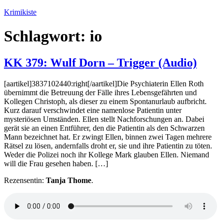
Zum
Krimikiste
Inhalt
springen
Schlagwort:
io
KK 379: Wulf Dorn – Trigger (Audio)
[aartikel]3837102440:right[/aartikel]Die Psychiaterin Ellen Roth
übernimmt die Betreuung der Fälle ihres Lebensgefährten und
Kollegen Christoph, als dieser zu einem Spontanurlaub aufbricht.
Kurz darauf verschwindet eine namenlose Patientin unter
mysteriösen Umständen. Ellen stellt Nachforschungen an. Dabei
gerät sie an einen Entführer, den die Patientin als den Schwarzen
Mann bezeichnet hat. Er zwingt Ellen, binnen zwei Tagen mehrere
Rätsel zu lösen, andernfalls droht er, sie und ihre Patientin zu töten.
Weder die Polizei noch ihr Kollege Mark glauben Ellen. Niemand
will die Frau gesehen haben. […]
Rezensentin:
Tanja Thome
.