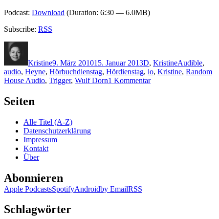
Podcast:
Download
(Duration: 6:30 — 6.0MB)
Subscribe:
RSS
Autor
Veröffentlicht
Kategorien
Schlagwörter
am
Kristine
9. März 2010
15. Januar 2013
D
,
Kristine
Audible
,
audio
,
Heyne
,
Hörbuchdienstag
,
Hördienstag
,
io
,
Kristine
,
Random
zu
House Audio
,
Trigger
,
Wulf Dorn
1 Kommentar
KK
379:
Seiten
Wulf
Dorn
Alle Titel (A-Z)
–
Datenschutzerklärung
Trigger
Impressum
(Audio)
Kontakt
Über
Abonnieren
Apple Podcasts
Spotify
Android
by Email
RSS
Schlagwörter