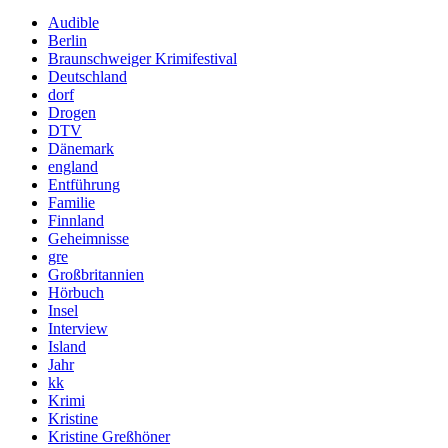
Audible
Berlin
Braunschweiger Krimifestival
Deutschland
dorf
Drogen
DTV
Dänemark
england
Entführung
Familie
Finnland
Geheimnisse
gre
Großbritannien
Hörbuch
Insel
Interview
Island
Jahr
kk
Krimi
Kristine
Kristine Greßhöner