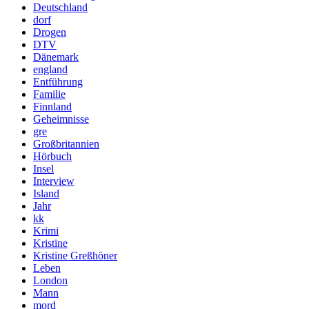
Deutschland
dorf
Drogen
DTV
Dänemark
england
Entführung
Familie
Finnland
Geheimnisse
gre
Großbritannien
Hörbuch
Insel
Interview
Island
Jahr
kk
Krimi
Kristine
Kristine Greßhöner
Leben
London
Mann
mord