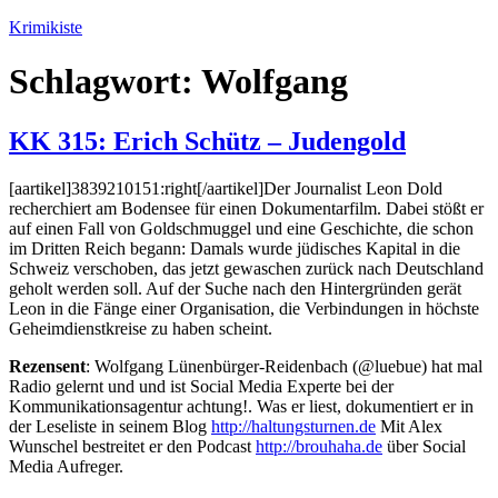
Zum
Krimikiste
Inhalt
springen
Schlagwort:
Wolfgang
KK 315: Erich Schütz – Judengold
[aartikel]3839210151:right[/aartikel]Der Journalist Leon Dold
recherchiert am Bodensee für einen Dokumentarfilm. Dabei stößt er
auf einen Fall von Goldschmuggel und eine Geschichte, die schon
im Dritten Reich begann: Damals wurde jüdisches Kapital in die
Schweiz verschoben, das jetzt gewaschen zurück nach Deutschland
geholt werden soll. Auf der Suche nach den Hintergründen gerät
Leon in die Fänge einer Organisation, die Verbindungen in höchste
Geheimdienstkreise zu haben scheint.
Rezensent
: Wolfgang Lünenbürger-Reidenbach (@luebue) hat mal
Radio gelernt und und ist Social Media Experte bei der
Kommunikationsagentur achtung!. Was er liest, dokumentiert er in
der Leseliste in seinem Blog
http://haltungsturnen.de
Mit Alex
Wunschel bestreitet er den Podcast
http://brouhaha.de
über Social
Media Aufreger.