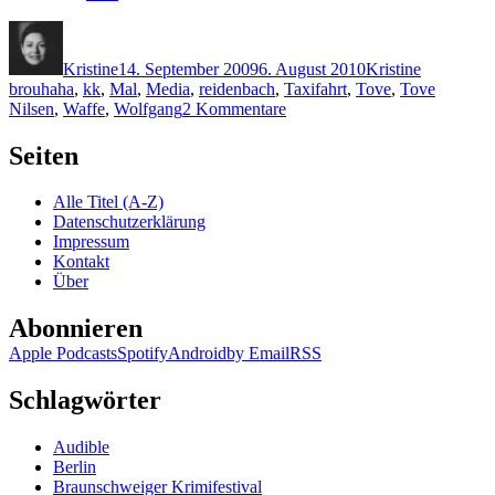
Autor
Veröffentlicht
Kategorien
Schlagwör
am
Kristine
14. September 2009
6. August 2010
Kristine
brouhaha
,
kk
,
Mal
,
Media
,
reidenbach
,
Taxifahrt
,
Tove
,
Tove
zu
Nilsen
,
Waffe
,
Wolfgang
2 Kommentare
KK
229:
Seiten
Tove
Nilsen
Alle Titel (A-Z)
–
Datenschutzerklärung
Nachtzuschlag
Impressum
Kontakt
Über
Abonnieren
Apple Podcasts
Spotify
Android
by Email
RSS
Schlagwörter
Audible
Berlin
Braunschweiger Krimifestival