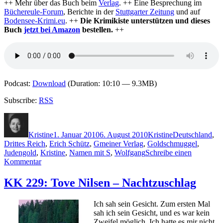
++ Mehr über das Buch beim
Verlag
. ++ Eine Besprechung im
Büchereule-Forum
, Berichte in der
Stuttgarter Zeitung
und auf
Bodensee-Krimi.eu
. ++
Die Krimikiste unterstützen und dieses
Buch
jetzt bei Amazon
bestellen.
++
Podcast:
Download
(Duration: 10:10 — 9.3MB)
Subscribe:
RSS
Autor
Veröffentlicht
Kategorien
Schlagwörter
am
Kristine
1. Januar 2010
6. August 2010
Kristine
Deutschland
,
Drittes Reich
,
Erich Schütz
,
Gmeiner Verlag
,
Goldschmuggel
,
Judengold
,
Kristine
,
Namen mit S
,
Wolfgang
Schreibe einen
zu
Kommentar
KK
315:
KK 229: Tove Nilsen – Nachtzuschlag
Erich
Schütz
Ich sah sein Gesicht. Zum ersten Mal
–
sah ich sein Gesicht, und es war kein
Judengold
Zweifel möglich. Ich hatte es mir nicht