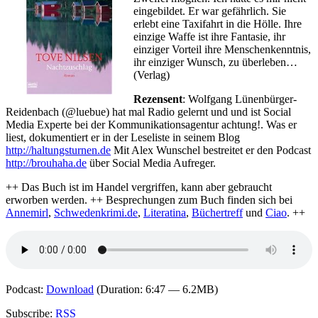
eingebildet. Er war gefährlich. Sie
erlebt eine Taxifahrt in die Hölle. Ihre
einzige Waffe ist ihre Fantasie, ihr
einziger Vorteil ihre Menschenkenntnis,
ihr einziger Wunsch, zu überleben…
(Verlag)
Rezensent
: Wolfgang Lünenbürger-
Reidenbach (@luebue) hat mal Radio gelernt und und ist Social
Media Experte bei der Kommunikationsagentur achtung!. Was er
liest, dokumentiert er in der Leseliste in seinem Blog
http://haltungsturnen.de
Mit Alex Wunschel bestreitet er den Podcast
http://brouhaha.de
über Social Media Aufreger.
++ Das Buch ist im Handel vergriffen, kann aber gebraucht
erworben werden. ++ Besprechungen zum Buch finden sich bei
Annemirl
,
Schwedenkrimi.de
,
Literatina
,
Büchertreff
und
Ciao
. ++
Podcast:
Download
(Duration: 6:47 — 6.2MB)
Subscribe:
RSS