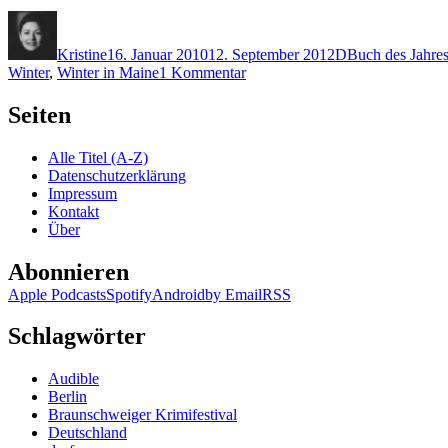
Autor
Veröffentlicht
Kategorien
Schlagwörter
am
Kristine
16. Januar 2010
12. September 2012
D
Buch des Jahre
zu
Winter
,
Winter in Maine
1 Kommentar
KK
329:
Seiten
Gerard
Donovan
Alle Titel (A-Z)
–
Datenschutzerklärung
Winter
Impressum
in
Kontakt
Maine
Über
Abonnieren
Apple Podcasts
Spotify
Android
by Email
RSS
Schlagwörter
Audible
Berlin
Braunschweiger Krimifestival
Deutschland