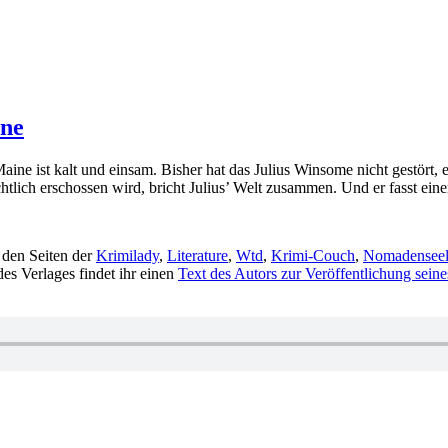
ine
ne ist kalt und einsam. Bisher hat das Julius Winsome nicht gestört, er
chtlich erschossen wird, bricht Julius’ Welt zusammen. Und er fasst e
 den Seiten der
Krimilady
,
Literature
,
Wtd
,
Krimi-Couch
,
Nomadensee
des Verlages findet ihr einen
Text des Autors zur Veröffentlichung sein