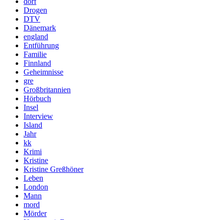
dorf
Drogen
DTV
Dänemark
england
Entführung
Familie
Finnland
Geheimnisse
gre
Großbritannien
Hörbuch
Insel
Interview
Island
Jahr
kk
Krimi
Kristine
Kristine Greßhöner
Leben
London
Mann
mord
Mörder