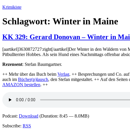
Zum
Krimikiste
Inhalt
springen
Schlagwort:
Winter in Maine
KK 329: Gerard Donovan – Winter in Ma
[aartikel]3630872727:right[/aartikel]Der Winter in den Wäldern von Mai
Pitbullterrier Hobbes. Als sein Hund eines Nachmittags offenbar absi
Rezensent
: Stefan Baumgartner.
++ Mehr über das Buch beim
Verlag
. ++ Besprechungen und Co. auf
auch im
Bücher(p)lausch
, den Stefan mitgestaltet. ++ Auf den Seiten 
AMAZON bestellen
. ++
Podcast:
Download
(Duration: 8:45 — 8.0MB)
Subscribe:
RSS