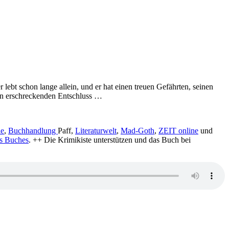
 lebt schon lange allein, und er hat einen treuen Gefährten, seinen
inen erschreckenden Entschluss …
le
,
Buchhandlung
Paff,
Literaturwelt
,
Mad-Goth
,
ZEIT online
und
es Buches
. ++ Die Krimikiste unterstützen und das Buch bei