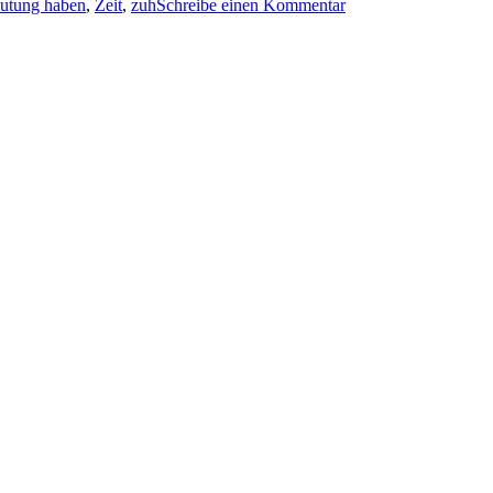
utung haben
,
Zeit
,
zuh
Schreibe einen Kommentar
591:
Niklas
Ekdal
–
Code
1658