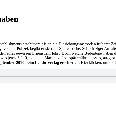
haben
ablishments erschüttert, die an die Hinrichtungsmethoden früherer Zeit
gt von der Polizei, begibt er sich auf Spurensuche. Sein einziger Anhal
n eines gewissen Ehrenstrahl führt. Doch welche Bedeutung haben die
s jenes Schiff, von dem Martini viel zu spät erfährt, dass es, ausges
September 2010 beim Pendo-Verlag erschienen.
Hier klicken, um die
wörter