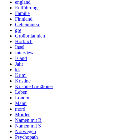
england
Entführung
Familie
Finnland
Geheimnisse
gre
Großbritannien
Hörbuch
Insel
Interview
Island
Jahr
kk
Krimi
Kristine
Kristine Greßhöner
Leben
London
Mann
mord
Mörder
Namen mit B
Namen mit S
Norwegen
Psychopath