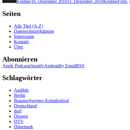
Kristine
16. Dezember 2010
11. Dezember 2010
Kristine
Felix
,
Seiten
Alle Titel (A-Z)
Datenschutzerklärung
Impressum
Kontakt
Über
Abonnieren
Apple Podcasts
Spotify
Android
by Email
RSS
Schlagwörter
Audible
Berlin
Braunschweiger Krimifestival
Deutschland
dorf
Drogen
DTV
Dänemark