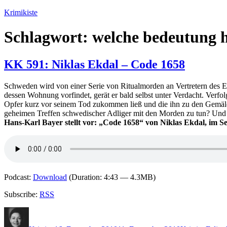
Zum
Krimikiste
Inhalt
springen
Schlagwort:
welche bedeutung 
KK 591: Niklas Ekdal – Code 1658
Schweden wird von einer Serie von Ritualmorden an Vertretern des Est
dessen Wohnung vorfindet, gerät er bald selbst unter Verdacht. Verfol
Opfer kurz vor seinem Tod zukommen ließ und die ihn zu den Gemälde
geheimen Treffen schwedischer Adliger mit den Morden zu tun? Und wa
Hans-Karl Bayer stellt vor: „Code 1658“ von Niklas Ekdal, im 
Podcast:
Download
(Duration: 4:43 — 4.3MB)
Subscribe:
RSS
Autor
Veröffentlicht
Kategorien
Schlag
am