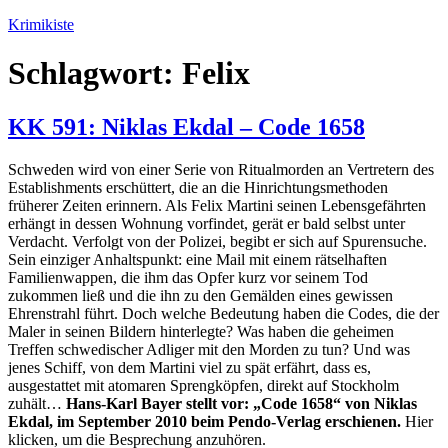
Zum
Krimikiste
Inhalt
springen
Schlagwort:
Felix
KK 591: Niklas Ekdal – Code 1658
Schweden wird von einer Serie von Ritualmorden an Vertretern des
Establishments erschüttert, die an die Hinrichtungsmethoden
früherer Zeiten erinnern. Als Felix Martini seinen Lebensgefährten
erhängt in dessen Wohnung vorfindet, gerät er bald selbst unter
Verdacht. Verfolgt von der Polizei, begibt er sich auf Spurensuche.
Sein einziger Anhaltspunkt: eine Mail mit einem rätselhaften
Familienwappen, die ihm das Opfer kurz vor seinem Tod
zukommen ließ und die ihn zu den Gemälden eines gewissen
Ehrenstrahl führt. Doch welche Bedeutung haben die Codes, die der
Maler in seinen Bildern hinterlegte? Was haben die geheimen
Treffen schwedischer Adliger mit den Morden zu tun? Und was
jenes Schiff, von dem Martini viel zu spät erfährt, dass es,
ausgestattet mit atomaren Sprengköpfen, direkt auf Stockholm
zuhält…
Hans-Karl Bayer stellt vor: „Code 1658“ von Niklas
Ekdal, im September 2010 beim Pendo-Verlag erschienen.
Hier
klicken, um die Besprechung anzuhören.