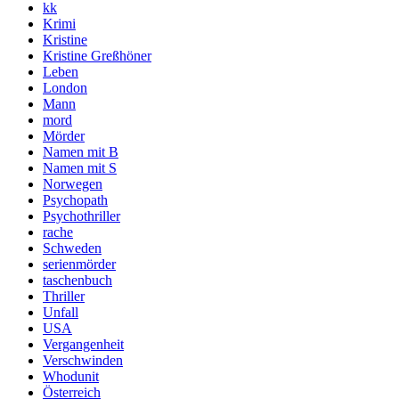
kk
Krimi
Kristine
Kristine Greßhöner
Leben
London
Mann
mord
Mörder
Namen mit B
Namen mit S
Norwegen
Psychopath
Psychothriller
rache
Schweden
serienmörder
taschenbuch
Thriller
Unfall
USA
Vergangenheit
Verschwinden
Whodunit
Österreich