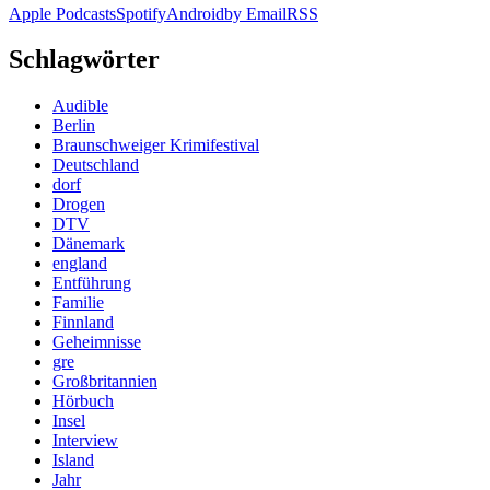
Apple Podcasts
Spotify
Android
by Email
RSS
Schlagwörter
Audible
Berlin
Braunschweiger Krimifestival
Deutschland
dorf
Drogen
DTV
Dänemark
england
Entführung
Familie
Finnland
Geheimnisse
gre
Großbritannien
Hörbuch
Insel
Interview
Island
Jahr