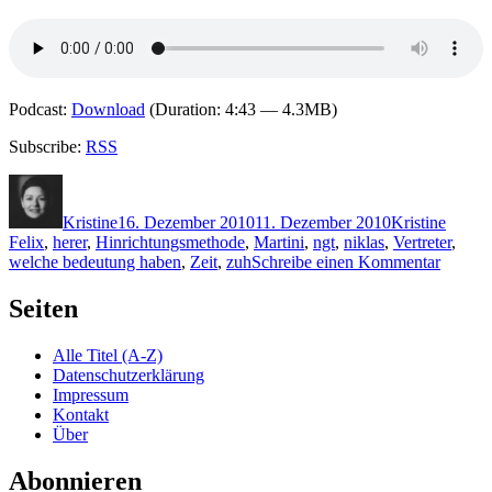
Podcast:
Download
(Duration: 4:43 — 4.3MB)
Subscribe:
RSS
Autor
Veröffentlicht
Kategorien
Schlag
am
Kristine
16. Dezember 2010
11. Dezember 2010
Kristine
Felix
,
herer
,
Hinrichtungsmethode
,
Martini
,
ngt
,
niklas
,
Vertreter
,
zu
welche bedeutung haben
,
Zeit
,
zuh
Schreibe einen Kommentar
KK
591:
Seiten
Niklas
Ekdal
Alle Titel (A-Z)
–
Datenschutzerklärung
Code
Impressum
1658
Kontakt
Über
Abonnieren