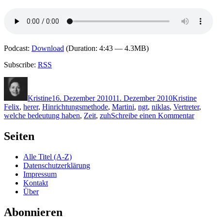
Podcast:
Download
(Duration: 4:43 — 4.3MB)
Subscribe:
RSS
Autor
Veröffentlicht
Kategorien
Schlag
am
Kristine
16. Dezember 2010
11. Dezember 2010
Kristine
Felix
,
herer
,
Hinrichtungsmethode
,
Martini
,
ngt
,
niklas
,
Vertreter
,
zu
welche bedeutung haben
,
Zeit
,
zuh
Schreibe einen Kommentar
KK
591:
Seiten
Niklas
Ekdal
Alle Titel (A-Z)
–
Datenschutzerklärung
Code
Impressum
1658
Kontakt
Über
Abonnieren