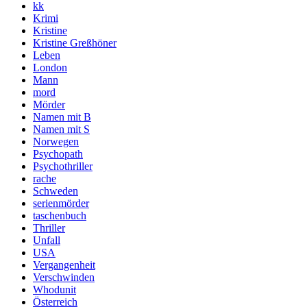
kk
Krimi
Kristine
Kristine Greßhöner
Leben
London
Mann
mord
Mörder
Namen mit B
Namen mit S
Norwegen
Psychopath
Psychothriller
rache
Schweden
serienmörder
taschenbuch
Thriller
Unfall
USA
Vergangenheit
Verschwinden
Whodunit
Österreich