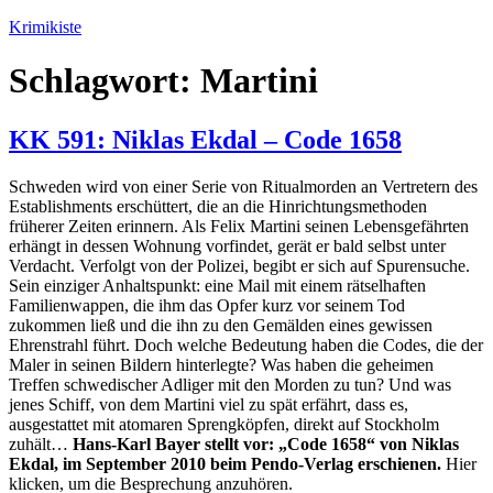
Zum
Krimikiste
Inhalt
springen
Schlagwort:
Martini
KK 591: Niklas Ekdal – Code 1658
Schweden wird von einer Serie von Ritualmorden an Vertretern des
Establishments erschüttert, die an die Hinrichtungsmethoden
früherer Zeiten erinnern. Als Felix Martini seinen Lebensgefährten
erhängt in dessen Wohnung vorfindet, gerät er bald selbst unter
Verdacht. Verfolgt von der Polizei, begibt er sich auf Spurensuche.
Sein einziger Anhaltspunkt: eine Mail mit einem rätselhaften
Familienwappen, die ihm das Opfer kurz vor seinem Tod
zukommen ließ und die ihn zu den Gemälden eines gewissen
Ehrenstrahl führt. Doch welche Bedeutung haben die Codes, die der
Maler in seinen Bildern hinterlegte? Was haben die geheimen
Treffen schwedischer Adliger mit den Morden zu tun? Und was
jenes Schiff, von dem Martini viel zu spät erfährt, dass es,
ausgestattet mit atomaren Sprengköpfen, direkt auf Stockholm
zuhält…
Hans-Karl Bayer stellt vor: „Code 1658“ von Niklas
Ekdal, im September 2010 beim Pendo-Verlag erschienen.
Hier
klicken, um die Besprechung anzuhören.