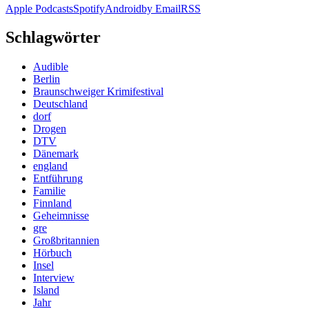
Apple Podcasts
Spotify
Android
by Email
RSS
Schlagwörter
Audible
Berlin
Braunschweiger Krimifestival
Deutschland
dorf
Drogen
DTV
Dänemark
england
Entführung
Familie
Finnland
Geheimnisse
gre
Großbritannien
Hörbuch
Insel
Interview
Island
Jahr