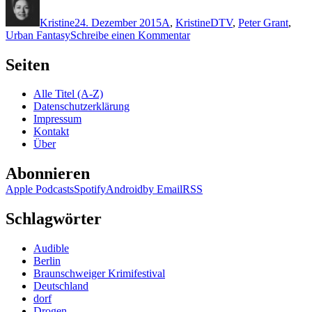
am
Kristine
24. Dezember 2015
A
,
Kristine
DTV
,
Peter Grant
,
zu
Urban Fantasy
Schreibe einen Kommentar
1261:
Ben
Seiten
Aaronovitch
–
Alle Titel (A-Z)
Fingerhut-
Datenschutzerklärung
Sommer
Impressum
Kontakt
Über
Abonnieren
Apple Podcasts
Spotify
Android
by Email
RSS
Schlagwörter
Audible
Berlin
Braunschweiger Krimifestival
Deutschland
dorf
Drogen