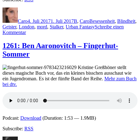
Autor
Veröffentlicht
Kategorien
Schlagwörter
am
Caro
4. Juli 2017
1. Juli 2017
B
,
Caro
Besessenheit
,
Blindheit
,
Geister
,
London
,
mord
,
Stalker
,
Urban Fantasy
Schreibe einen
zu
Kommentar
1467:
A.K.
1261: Ben Aaronovitch – Fingerhut-
Benedict
Sommer
–
Die
Seelen
Kristine Greßhöner stellt
von
dieses magische Buch vor, das ein kleines bisschen ausschaut wie
London
ein Jugendroman. Es ist der fünfte Band der Reihe.
Mehr zum Buch
bei dtv.
Podcast:
Download
(Duration: 1:53 — 1.9MB)
Subscribe:
RSS
Autor
Veröffentlicht
Kategorien
Schlagwörter