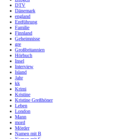
DTV
Dänemark
england
Entführung
Familie
Finnland
Geheimnisse
gre
Großbritannien
Hörbuch
Insel
Interview
Island
Jahr
kk
Krimi
Kristine
Kristine Greßhöner
Leben
London
Mann
mord
Mörder
Namen mit B