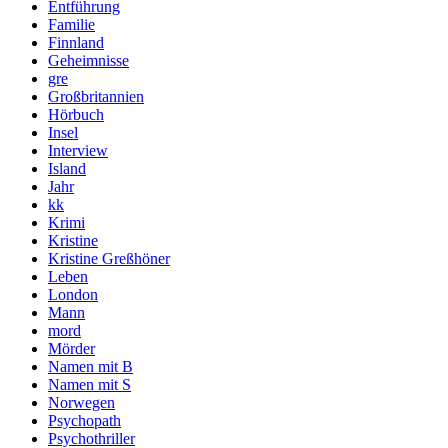
Entführung
Familie
Finnland
Geheimnisse
gre
Großbritannien
Hörbuch
Insel
Interview
Island
Jahr
kk
Krimi
Kristine
Kristine Greßhöner
Leben
London
Mann
mord
Mörder
Namen mit B
Namen mit S
Norwegen
Psychopath
Psychothriller