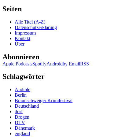
Seiten
Alle Titel (A-Z)
Datenschutzerklärung
Impressum
Kontakt
Über
Abonnieren
Apple Podcasts
Spotify
Android
by Email
RSS
Schlagwörter
Audible
Berlin
Braunschweiger Krimifestival
Deutschland
dorf
Drogen
DTV
Dänemark
england