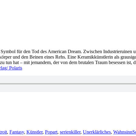
– Symbol für den Tod des American Dream. Zwischen Industrieruinen 
rper und den Beinen eines Rehs. Eine Keramikkünstlerin als grausige 
 zu tun hat – mit jemandem, der von dem brutalen Traum besessen ist, d
lag/ Polaris
roit
,
Fantasy
,
Künstler
,
Popart
,
serienkiller
,
Unerklärliches
,
Wahnsinn
S