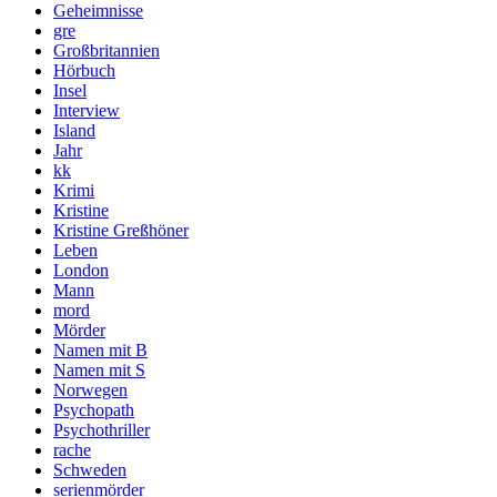
Geheimnisse
gre
Großbritannien
Hörbuch
Insel
Interview
Island
Jahr
kk
Krimi
Kristine
Kristine Greßhöner
Leben
London
Mann
mord
Mörder
Namen mit B
Namen mit S
Norwegen
Psychopath
Psychothriller
rache
Schweden
serienmörder