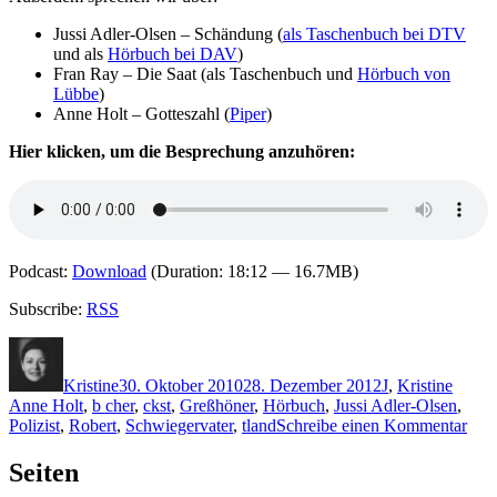
Jussi Adler-Olsen – Schändung (
als Taschenbuch bei DTV
und als
Hörbuch bei DAV
)
Fran Ray – Die Saat (als Taschenbuch und
Hörbuch von
Lübbe
)
Anne Holt – Gotteszahl (
Piper
)
Hier klicken, um die Besprechung anzuhören:
Podcast:
Download
(Duration: 18:12 — 16.7MB)
Subscribe:
RSS
Autor
Veröffentlicht
Kategorien
Schla
am
Kristine
30. Oktober 2010
28. Dezember 2012
J
,
Kristine
Anne Holt
,
b cher
,
ckst
,
Greßhöner
,
Hörbuch
,
Jussi Adler-Olsen
,
zu
Polizist
,
Robert
,
Schwiegervater
,
tland
Schreibe einen Kommentar
KK
560:
Seiten
Erli