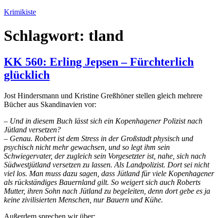
Zum
Krimikiste
Inhalt
springen
Schlagwort:
tland
KK 560: Erling Jepsen – Fürchterlich
glücklich
Jost Hindersmann und Kristine Greßhöner stellen gleich mehrere
Bücher aus Skandinavien vor:
– Und in diesem Buch lässt sich ein Kopenhagener Polizist nach
Jütland versetzen?
– Genau. Robert ist dem Stress in der Großstadt physisch und
psychisch nicht mehr gewachsen, und so legt ihm sein
Schwiegervater, der zugleich sein Vorgesetzter ist, nahe, sich nach
Südwestjütland versetzen zu lassen. Als Landpolizist. Dort sei nicht
viel los. Man muss dazu sagen, dass Jütland für viele Kopenhagener
als rückständiges Bauernland gilt. So weigert sich auch Roberts
Mutter, ihren Sohn nach Jütland zu begeleiten, denn dort gebe es ja
keine zivilisierten Menschen, nur Bauern und Kühe.
Außerdem sprechen wir über: