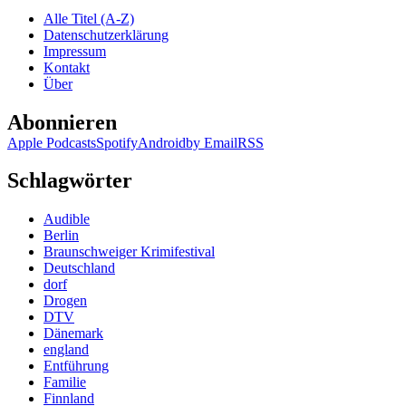
Jeps
Alle Titel (A-Z)
–
Datenschutzerklärung
Fürc
Impressum
glüc
Kontakt
Über
Abonnieren
Apple Podcasts
Spotify
Android
by Email
RSS
Schlagwörter
Audible
Berlin
Braunschweiger Krimifestival
Deutschland
dorf
Drogen
DTV
Dänemark
england
Entführung
Familie
Finnland