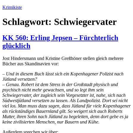
Zum
Krimikiste
Inhalt
springen
Schlagwort:
Schwiegervater
KK 560: Erling Jepsen – Fürchterlich
glücklich
Jost Hindersmann und Kristine Greßhöner stellen gleich mehrere
Bücher aus Skandinavien vor:
– Und in diesem Buch lässt sich ein Kopenhagener Polizist nach
Jütland versetzen?
– Genau. Robert ist dem Stress in der Großstadt physisch und
psychisch nicht mehr gewachsen, und so legt ihm sein
Schwiegervater, der zugleich sein Vorgesetzter ist, nahe, sich nach
Südwestjütland versetzen zu lassen. Als Landpolizist. Dort sei nicht
viel los. Man muss dazu sagen, dass Jütland für viele Kopenhagener
als rückständiges Bauernland gilt. So weigert sich auch Roberts
Mutter, ihren Sohn nach Jütland zu begeleiten, denn dort gebe es ja
keine zivilisierten Menschen, nur Bauern und Kühe.
Außerdem sprechen wir über: