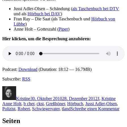
Jussi Adler-Olsen – Schändung (
als Taschenbuch bei DTV
und als
Hörbuch bei DAV
)
Fran Ray – Die Saat (als Taschenbuch und
Hörbuch von
Lübbe
)
Anne Holt – Gotteszahl (
Piper
)
Hier klicken, um die Besprechung anzuhören:
Podcast:
Download
(Duration: 18:12 — 16.7MB)
Subscribe:
RSS
Autor
Veröffentlicht
Kategorien
Schla
am
Kristine
30. Oktober 2010
28. Dezember 2012
J
,
Kristine
Anne Holt
,
b cher
,
ckst
,
Greßhöner
,
Hörbuch
,
Jussi Adler-Olsen
,
zu
Polizist
,
Robert
,
Schwiegervater
,
tland
Schreibe einen Kommentar
KK
560:
Seiten
Erli