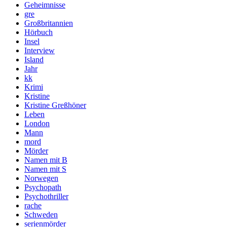
Geheimnisse
gre
Großbritannien
Hörbuch
Insel
Interview
Island
Jahr
kk
Krimi
Kristine
Kristine Greßhöner
Leben
London
Mann
mord
Mörder
Namen mit B
Namen mit S
Norwegen
Psychopath
Psychothriller
rache
Schweden
serienmörder