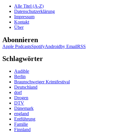
Jeps
Alle Titel (A-Z)
–
Datenschutzerklärung
Fürc
Impressum
glüc
Kontakt
Über
Abonnieren
Apple Podcasts
Spotify
Android
by Email
RSS
Schlagwörter
Audible
Berlin
Braunschweiger Krimifestival
Deutschland
dorf
Drogen
DTV
Dänemark
england
Entführung
Familie
Finnland