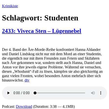
Zum
Krimikiste
Inhalt
springen
Schlagwort:
Studenten
2433: Viveca Sten – Lügennebel
Der 4. Band der Åre-Morde-Reihe konfrontiert Hanna Ahlander
und Daniel Lindskog nicht nur mit dem Mord an einer Studentin,
die eigentlich nur mit ihren Freunden zum Feiern und Skifahren
nach Åre gekommen war, sondern stellt auch Hanna, Daniel und
Anton vor ihre jeweils eigene Probleme. Während sie versuchen,
diesen „Whodunit“-Fall zu lösen, kämpfen sie also gleichzeitig an
ganz vielen Fronten, wobei besonders Anton mehrfach über sich
hinauswächst.
dtv
Podcast:
Download
(Duration: 3:38 — 4.1MB)