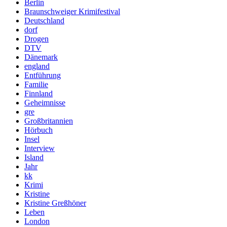
Berlin
Braunschweiger Krimifestival
Deutschland
dorf
Drogen
DTV
Dänemark
england
Entführung
Familie
Finnland
Geheimnisse
gre
Großbritannien
Hörbuch
Insel
Interview
Island
Jahr
kk
Krimi
Kristine
Kristine Greßhöner
Leben
London