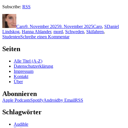
Subscribe:
RSS
Autor
Veröffentlicht
Kategorien
Schlagwört
am
Caro
9. November 2025
9. November 2025
Caro
,
S
Daniel
Lindskog
,
Hanna Ahlander
,
mord
,
Schweden
,
Skifahren
,
zu
Studenten
Schreibe einen Kommentar
2433:
Viveca
Seiten
Sten
–
Alle Titel (A-Z)
Lügennebel
Datenschutzerklärung
Impressum
Kontakt
Über
Abonnieren
Apple Podcasts
Spotify
Android
by Email
RSS
Schlagwörter
Audible