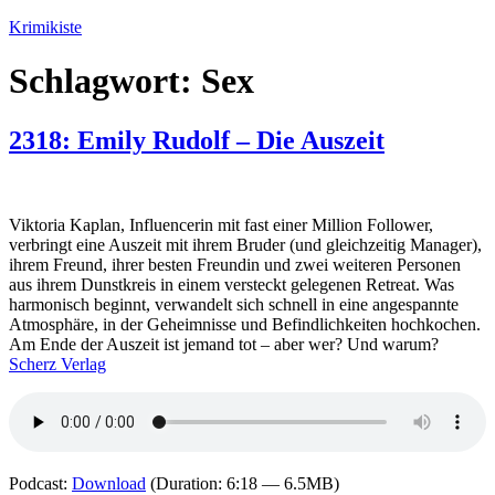
Zum
Krimikiste
Inhalt
springen
Schlagwort:
Sex
2318: Emily Rudolf – Die Auszeit
Viktoria Kaplan, Influencerin mit fast einer Million Follower,
verbringt eine Auszeit mit ihrem Bruder (und gleichzeitig Manager),
ihrem Freund, ihrer besten Freundin und zwei weiteren Personen
aus ihrem Dunstkreis in einem versteckt gelegenen Retreat. Was
harmonisch beginnt, verwandelt sich schnell in eine angespannte
Atmosphäre, in der Geheimnisse und Befindlichkeiten hochkochen.
Am Ende der Auszeit ist jemand tot – aber wer? Und warum?
Scherz Verlag
Podcast:
Download
(Duration: 6:18 — 6.5MB)