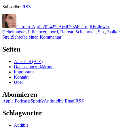
Subscribe:
RSS
Autor
Veröffentlicht
Kategorien
Schlagwörter
am
Caro
25. April 2024
25. April 2024
Caro
,
R
Follower
,
Geheimnisse
,
Influencer
,
mord
,
Retreat
,
Scheinwelt
,
Sex
,
Stalker
,
zu
Streit
Schreibe einen Kommentar
2318:
Emily
Seiten
Rudolf
–
Alle Titel (A-Z)
Die
Datenschutzerklärung
Auszeit
Impressum
Kontakt
Über
Abonnieren
Apple Podcasts
Spotify
Android
by Email
RSS
Schlagwörter
Audible