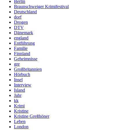
Berlin
Braunschweiger Krimifestival
Deutschland
dorf
Drogen
DTV
Dänemark
england
Entführung
Familie
Finnland
Geheimnisse
gre
Großbritannien
Hörbuch
Insel
Interview
Island
Jahr
kk
Krimi
Kristine
Kristine Greßhöner
Leben
London