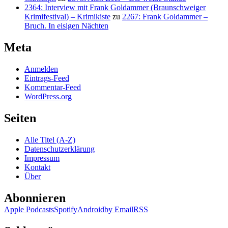
2364: Interview mit Frank Goldammer (Braunschweiger
Krimifestival) – Krimikiste
zu
2267: Frank Goldammer –
Bruch. In eisigen Nächten
Meta
Anmelden
Eintrags-Feed
Kommentar-Feed
WordPress.org
Seiten
Alle Titel (A-Z)
Datenschutzerklärung
Impressum
Kontakt
Über
Abonnieren
Apple Podcasts
Spotify
Android
by Email
RSS