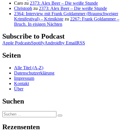
Caro
zu
2373: Alex Beer – Die weiße Stunde
Christoph
zu
2373: Alex Beer – Die weiße Stunde
2364: Interview mit Frank Goldammer (Braunschweiger
Krimifestival) – Krimikiste
zu
2267: Frank Goldammer –
Bruch. In eisigen Nächten
Subscribe to Podcast
Apple Podcasts
Spotify
Android
by Email
RSS
Seiten
Alle Titel (A-Z)
Datenschutzerklärung
Impressum
Kontakt
Über
Suchen
Suchen
Suchen
nach:
Rezensenten