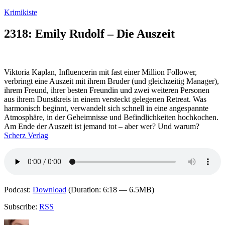
Zum
Krimikiste
Inhalt
springen
2318: Emily Rudolf – Die Auszeit
Viktoria Kaplan, Influencerin mit fast einer Million Follower,
verbringt eine Auszeit mit ihrem Bruder (und gleichzeitig Manager),
ihrem Freund, ihrer besten Freundin und zwei weiteren Personen
aus ihrem Dunstkreis in einem versteckt gelegenen Retreat. Was
harmonisch beginnt, verwandelt sich schnell in eine angespannte
Atmosphäre, in der Geheimnisse und Befindlichkeiten hochkochen.
Am Ende der Auszeit ist jemand tot – aber wer? Und warum?
Scherz Verlag
Podcast:
Download
(Duration: 6:18 — 6.5MB)
Subscribe:
RSS
Autor
Veröffentlicht
Kategorien
Schlagwörter