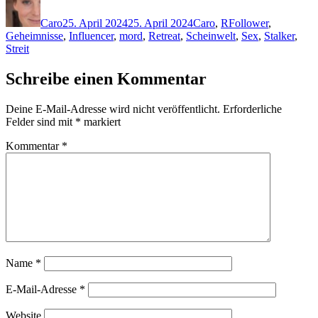
am
Caro
25. April 2024
25. April 2024
Caro
,
R
Follower
,
Geheimnisse
,
Influencer
,
mord
,
Retreat
,
Scheinwelt
,
Sex
,
Stalker
,
Streit
Schreibe einen Kommentar
Deine E-Mail-Adresse wird nicht veröffentlicht.
Erforderliche
Felder sind mit
*
markiert
Kommentar
*
Name
*
E-Mail-Adresse
*
Website