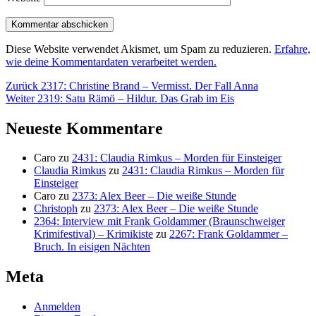
Diese Website verwendet Akismet, um Spam zu reduzieren.
Erfahre,
wie deine Kommentardaten verarbeitet werden.
Beitragsnavigation
Vorheriger
Zurück
2317: Christine Brand – Vermisst. Der Fall Anna
Nächster
Beitrag:
Weiter
2319: Satu Rämö – Hildur. Das Grab im Eis
Beitrag:
Neueste Kommentare
Caro
zu
2431: Claudia Rimkus – Morden für Einsteiger
Claudia Rimkus
zu
2431: Claudia Rimkus – Morden für
Einsteiger
Caro
zu
2373: Alex Beer – Die weiße Stunde
Christoph
zu
2373: Alex Beer – Die weiße Stunde
2364: Interview mit Frank Goldammer (Braunschweiger
Krimifestival) – Krimikiste
zu
2267: Frank Goldammer –
Bruch. In eisigen Nächten
Meta
Anmelden