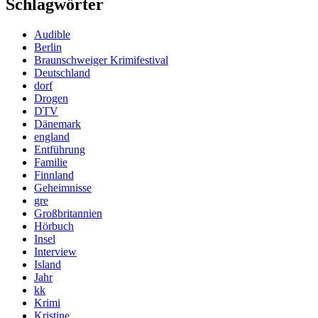
Schlagwörter
Audible
Berlin
Braunschweiger Krimifestival
Deutschland
dorf
Drogen
DTV
Dänemark
england
Entführung
Familie
Finnland
Geheimnisse
gre
Großbritannien
Hörbuch
Insel
Interview
Island
Jahr
kk
Krimi
Kristine