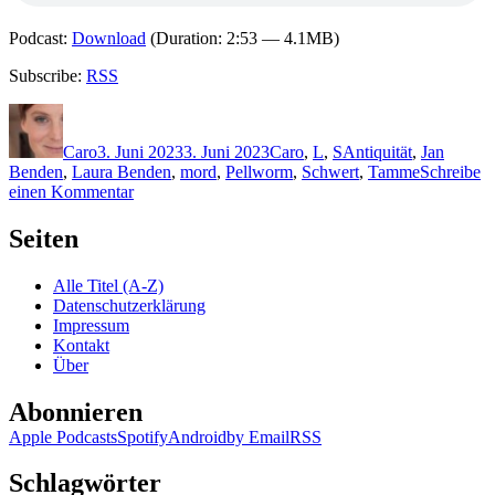
Podcast:
Download
(Duration: 2:53 — 4.1MB)
Subscribe:
RSS
Autor
Veröffentlicht
Kategorien
Schlagwörter
am
Caro
3. Juni 2023
3. Juni 2023
Caro
,
L
,
S
Antiquität
,
Jan
Benden
,
Laura Benden
,
mord
,
Pellworm
,
Schwert
,
Tamme
Schreibe
zu
einen Kommentar
2245:
Katja
Seiten
Lund
&
Alle Titel (A-Z)
Markus
Datenschutzerklärung
Stephan
Impressum
–
Kontakt
Wattenmeergrab
Über
Abonnieren
Apple Podcasts
Spotify
Android
by Email
RSS
Schlagwörter