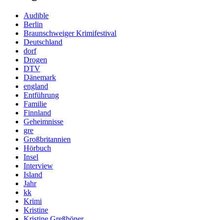
Audible
Berlin
Braunschweiger Krimifestival
Deutschland
dorf
Drogen
DTV
Dänemark
england
Entführung
Familie
Finnland
Geheimnisse
gre
Großbritannien
Hörbuch
Insel
Interview
Island
Jahr
kk
Krimi
Kristine
Kristine Greßhöner