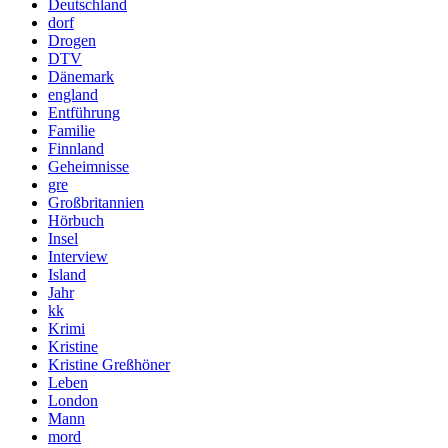
Deutschland
dorf
Drogen
DTV
Dänemark
england
Entführung
Familie
Finnland
Geheimnisse
gre
Großbritannien
Hörbuch
Insel
Interview
Island
Jahr
kk
Krimi
Kristine
Kristine Greßhöner
Leben
London
Mann
mord