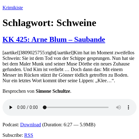
Zum
Krimikiste
Inhalt
springen
Schlagwort:
Schweine
KK 425: Arne Blum – Saubande
[aartikel]3809025755:right[/aartikel]Kim hat im Moment zweifellos
Schwein: Sie ist dem Tod von der Schippe gesprungen. Nun hat sie
bei dem Maler Munk und seiner Muse Dörthe ein neues Zuhause
gefunden. Und Kim ist verliebt … Doch dann das: Mit einem
Messer im Rücken stürzt ihr Gönner tödlich getroffen zu Boden.
Nur ein letztes Wort kommt über seine Lippen: „Klee…“.
Besprochen von
Simone Schultze
.
Podcast:
Download
(Duration: 6:27 — 5.9MB)
Subscribe:
RSS