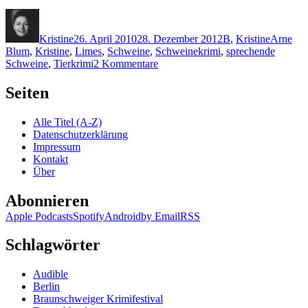
Autor
Veröffentlicht
Kategorien
Schlagwö
am
Kristine
26. April 2010
28. Dezember 2012
B
,
Kristine
Arne
Blum
,
Kristine
,
Limes
,
Schweine
,
Schweinekrimi
,
sprechende
zu
Schweine
,
Tierkrimi
2 Kommentare
KK
425:
Seiten
Arne
Blum
Alle Titel (A-Z)
–
Datenschutzerklärung
Saubande
Impressum
Kontakt
Über
Abonnieren
Apple Podcasts
Spotify
Android
by Email
RSS
Schlagwörter
Audible
Berlin
Braunschweiger Krimifestival