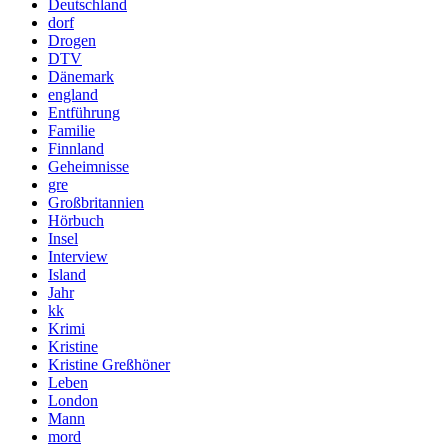
Deutschland
dorf
Drogen
DTV
Dänemark
england
Entführung
Familie
Finnland
Geheimnisse
gre
Großbritannien
Hörbuch
Insel
Interview
Island
Jahr
kk
Krimi
Kristine
Kristine Greßhöner
Leben
London
Mann
mord