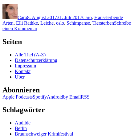
Autor
Veröffentlicht
Kategorien
Schlagwörter
am
Caro
8. August 2017
31. Juli 2017
Caro
,
H
aussterbende
Arten
,
Elli Rathke
,
Leiche
,
oslo
,
Schimpanse
,
Tiersterben
Schreibe
zu
einen Kommentar
1492:
Eystein
Seiten
Hanssen
–
Alle Titel (A-Z)
Knochen
Datenschutzerklärung
Impressum
Kontakt
Über
Abonnieren
Apple Podcasts
Spotify
Android
by Email
RSS
Schlagwörter
Audible
Berlin
Braunschweiger Krimifestival