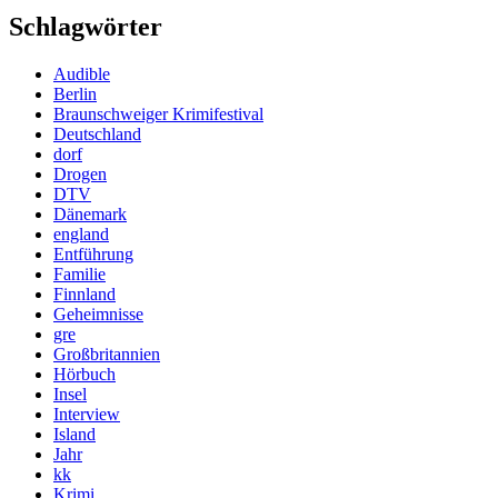
Schlagwörter
Audible
Berlin
Braunschweiger Krimifestival
Deutschland
dorf
Drogen
DTV
Dänemark
england
Entführung
Familie
Finnland
Geheimnisse
gre
Großbritannien
Hörbuch
Insel
Interview
Island
Jahr
kk
Krimi