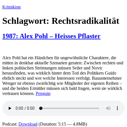
Zum
Krimikiste
Inhalt
springen
Schlagwort:
Rechtsradikalität
1987: Alex Pohl – Heisses Pflaster
Alex Pohl hat ein Händchen für ungewöhnliche Charaktere, die
mitten in denkbar aktuelle Szenarien geraten: Zwischen rechten und
linken politischen Strömungen müssen Seiler und Novic
herausfinden, was wirklich hinter dem Tod des Politikers Guido
ehrlich steckt und wer welche Interessen verfolgt. Bauunternehmer
Wenger ist ebenso zwielichtig wie Mitglieder der eigenen Reihen –
und die beiden Ermittler müssen sich bald fragen, wem sie wirklich
vertrauen können.
Penguin
Podcast:
Download
(Duration: 5:15 — 4.8MB)