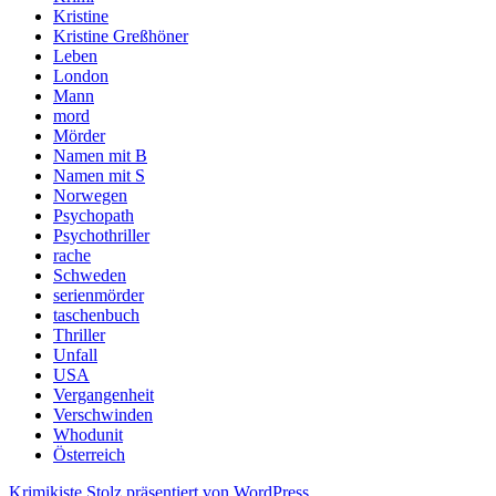
Kristine
Kristine Greßhöner
Leben
London
Mann
mord
Mörder
Namen mit B
Namen mit S
Norwegen
Psychopath
Psychothriller
rache
Schweden
serienmörder
taschenbuch
Thriller
Unfall
USA
Vergangenheit
Verschwinden
Whodunit
Österreich
Krimikiste
Stolz präsentiert von WordPress