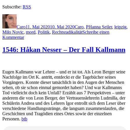
Subscribe:
RSS
Autor
Veröffentlicht
Kategorien
Schlagwörter
am
Caro
11. Mai 2020
10. Mai 2020
Caro
,
P
Hanna Seiler
,
leipzig
,
Milo Novic
,
mord
,
Politik
,
Rechtsradikalität
Schreibe einen
zu
Kommentar
1987:
Alex
1546: Håkan Nesser – Der Fall Kallmann
Pohl
–
Heisses
Pflaster
Eugen Kallmann war Lehrer – und er ist tot. Als Leon Berger seine
Nachfolge im Ort K. antritt, entdeckt er die Tagebücher seines
Vorgängers. Konnte dieser tatsächlich in den Augen der Menschen
sehen, ob sie schon einmal gemordet haben? Und war Kallmanns
Tod vielleicht doch kein Unfall? Erzählt aus 7 Perspektiven – unter
anderem die von Leon Berger, der Vertrauenslehrerin Ludmilla, der
Schülerin Andrea und des Lehrers Igor entrollt sich dem Leser über
verschiedene Handlungsstränge, die langsam zusammenlaufen, die
Geschichten und Tragödien eines Ortes sowie der einzelnen
Personen.
btb