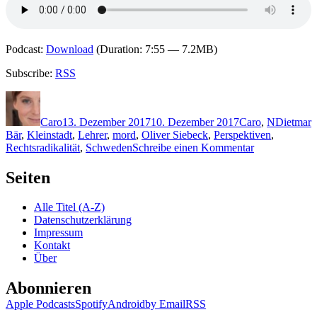
Podcast:
Download
(Duration: 7:55 — 7.2MB)
Subscribe:
RSS
Autor
Veröffentlicht
Kategorien
Schlagwö
am
Caro
13. Dezember 2017
10. Dezember 2017
Caro
,
N
Dietmar
Bär
,
Kleinstadt
,
Lehrer
,
mord
,
Oliver Siebeck
,
Perspektiven
,
zu
Rechtsradikalität
,
Schweden
Schreibe einen Kommentar
1546:
Håkan
Seiten
Nesser
–
Alle Titel (A-Z)
Der
Datenschutzerklärung
Fall
Impressum
Kallmann
Kontakt
Über
Abonnieren
Apple Podcasts
Spotify
Android
by Email
RSS