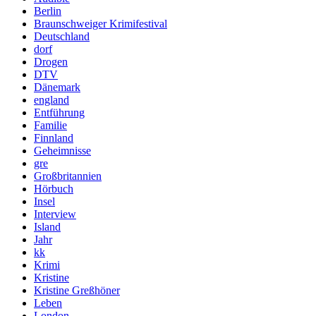
Berlin
Braunschweiger Krimifestival
Deutschland
dorf
Drogen
DTV
Dänemark
england
Entführung
Familie
Finnland
Geheimnisse
gre
Großbritannien
Hörbuch
Insel
Interview
Island
Jahr
kk
Krimi
Kristine
Kristine Greßhöner
Leben
London