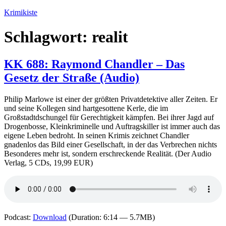
Zum
Krimikiste
Inhalt
springen
Schlagwort:
realit
KK 688: Raymond Chandler – Das
Gesetz der Straße (Audio)
Philip Marlowe ist einer der größten Privatdetektive aller Zeiten. Er
und seine Kollegen sind hartgesottene Kerle, die im
Großstadtdschungel für Gerechtigkeit kämpfen. Bei ihrer Jagd auf
Drogenbosse, Kleinkriminelle und Auftragskiller ist immer auch das
eigene Leben bedroht. In seinen Krimis zeichnet Chandler
gnadenlos das Bild einer Gesellschaft, in der das Verbrechen nichts
Besonderes mehr ist, sondern erschreckende Realität. (Der Audio
Verlag, 5 CDs, 19,99 EUR)
Podcast:
Download
(Duration: 6:14 — 5.7MB)