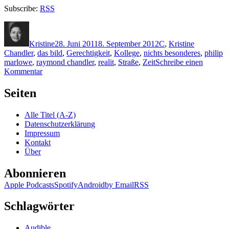
Subscribe:
RSS
Autor
Veröffentlicht
Kategorien
Schlagwör
am
Kristine
28. Juni 2011
8. September 2012
C
,
Kristine
Chandler
,
das bild
,
Gerechtigkeit
,
Kollege
,
nichts besonderes
,
philip
marlowe
,
raymond chandler
,
realit
,
Straße
,
Zeit
Schreibe einen
zu
Kommentar
KK
688:
Seiten
Raymond
Chandler
Alle Titel (A-Z)
–
Datenschutzerklärung
Das
Impressum
Gesetz
Kontakt
der
Über
Straße
(Audio)
Abonnieren
Apple Podcasts
Spotify
Android
by Email
RSS
Schlagwörter
Audible