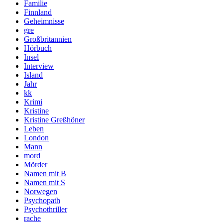
Familie
Finnland
Geheimnisse
gre
Großbritannien
Hörbuch
Insel
Interview
Island
Jahr
kk
Krimi
Kristine
Kristine Greßhöner
Leben
London
Mann
mord
Mörder
Namen mit B
Namen mit S
Norwegen
Psychopath
Psychothriller
rache