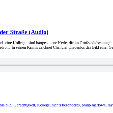
der Straße (Audio)
 und seine Kollegen sind hartgesottene Kerle, die im Großstadtdschunge
edroht. In seinen Krimis zeichnet Chandler gnadenlos das Bild einer Ge
ter
das bild
,
Gerechtigkeit
,
Kollege
,
nichts besonderes
,
philip marlowe
,
ra