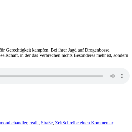
l für Gerechtigkeit kämpfen. Bei ihrer Jagd auf Drogenbosse,
sellschaft, in der das Verbrechen nichts Besonderes mehr ist, sondern
zu
KK
ymond chandler
,
realit
,
Straße
,
Zeit
Schreibe einen Kommentar
688:
Raymond