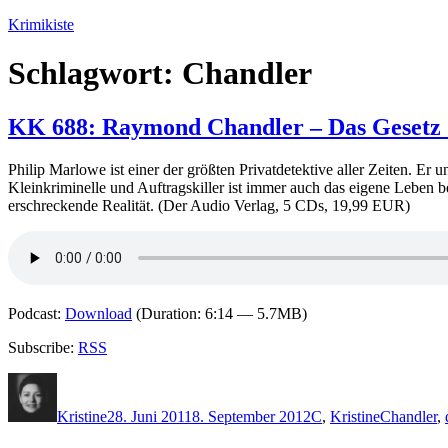
Zum
Krimikiste
Inhalt
springen
Schlagwort:
Chandler
KK 688: Raymond Chandler – Das Gesetz 
Philip Marlowe ist einer der größten Privatdetektive aller Zeiten. Er
Kleinkriminelle und Auftragskiller ist immer auch das eigene Leben b
erschreckende Realität. (Der Audio Verlag, 5 CDs, 19,99 EUR)
Podcast:
Download
(Duration: 6:14 — 5.7MB)
Subscribe:
RSS
Autor
Veröffentlicht
Kategorien
Schlagwör
am
Kristine
28. Juni 2011
8. September 2012
C
,
Kristine
Chandler
,