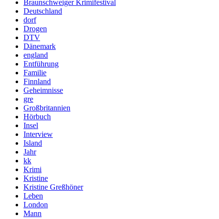
Braunschweiger Krimifestival
Deutschland
dorf
Drogen
DTV
Dänemark
england
Entführung
Familie
Finnland
Geheimnisse
gre
Großbritannien
Hörbuch
Insel
Interview
Island
Jahr
kk
Krimi
Kristine
Kristine Greßhöner
Leben
London
Mann