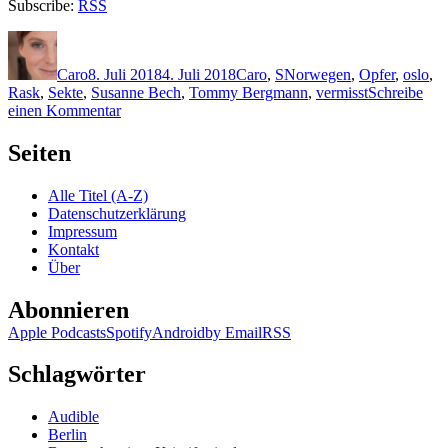
Subscribe:
RSS
Autor
Veröffentlicht
Kategorien
Schlagwörter
am
Caro
8. Juli 2018
4. Juli 2018
Caro
,
S
Norwegen
,
Opfer
,
oslo
,
Rask
,
Sekte
,
Susanne Bech
,
Tommy Bergmann
,
vermisst
Schreibe
zu
einen Kommentar
1621:
Gard
Seiten
Sveen
–
Alle Titel (A-Z)
Der
Datenschutzerklärung
einsame
Impressum
Bote
Kontakt
Über
Abonnieren
Apple Podcasts
Spotify
Android
by Email
RSS
Schlagwörter
Audible
Berlin