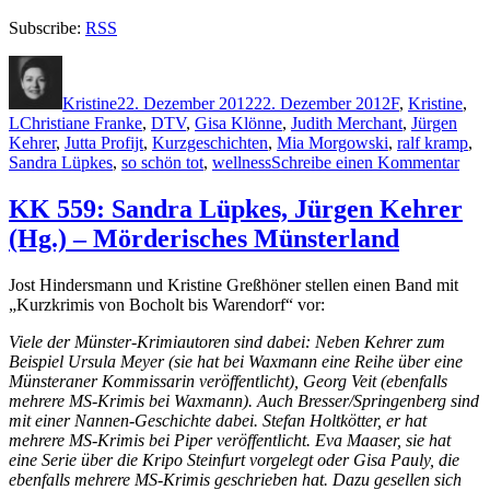
Subscribe:
RSS
Autor
Veröffentlicht
Kategorien
am
Kristine
22. Dezember 2012
22. Dezember 2012
F
,
Kristine
,
Schlagwörter
L
Christiane Franke
,
DTV
,
Gisa Klönne
,
Judith Merchant
,
Jürgen
Kehrer
,
Jutta Profijt
,
Kurzgeschichten
,
Mia Morgowski
,
ralf kramp
,
zu
Sandra Lüpkes
,
so schön tot
,
wellness
Schreibe einen Kommentar
915:
Lüp
KK 559: Sandra Lüpkes, Jürgen Kehrer
Fra
(Hg.) – Mörderisches Münsterland
(Hgg
–
So
Jost Hindersmann und Kristine Greßhöner stellen einen Band mit
sch
„Kurzkrimis von Bocholt bis Warendorf“ vor:
tot
Viele der Münster-Krimiautoren sind dabei: Neben Kehrer zum
Beispiel Ursula Meyer (sie hat bei Waxmann eine Reihe über eine
Münsteraner Kommissarin veröffentlicht), Georg Veit (ebenfalls
mehrere MS-Krimis bei Waxmann). Auch Bresser/Springenberg sind
mit einer Nannen-Geschichte dabei. Stefan Holtkötter, er hat
mehrere MS-Krimis bei Piper veröffentlicht. Eva Maaser, sie hat
eine Serie über die Kripo Steinfurt vorgelegt oder Gisa Pauly, die
ebenfalls mehrere MS-Krimis geschrieben hat. Dazu gesellen sich