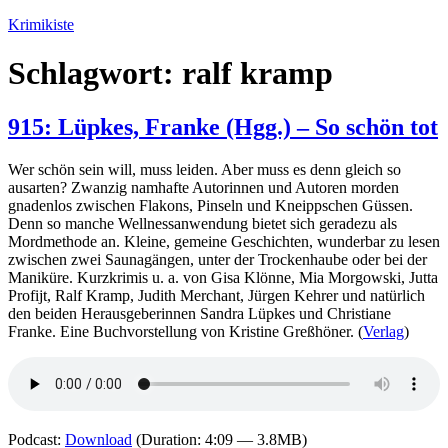
Zum
Krimikiste
Inhalt
springen
Schlagwort:
ralf kramp
915: Lüpkes, Franke (Hgg.) – So schön tot
Wer schön sein will, muss leiden. Aber muss es denn gleich so
ausarten? Zwanzig namhafte Autorinnen und Autoren morden
gnadenlos zwischen Flakons, Pinseln und Kneippschen Güssen.
Denn so manche Wellnessanwendung bietet sich geradezu als
Mordmethode an. Kleine, gemeine Geschichten, wunderbar zu lesen
zwischen zwei Saunagängen, unter der Trockenhaube oder bei der
Maniküre. Kurzkrimis u. a. von Gisa Klönne, Mia Morgowski, Jutta
Profijt, Ralf Kramp, Judith Merchant, Jürgen Kehrer und natürlich
den beiden Herausgeberinnen Sandra Lüpkes und Christiane
Franke. Eine Buchvorstellung von Kristine Greßhöner. (
Verlag
)
Podcast:
Download
(Duration: 4:09 — 3.8MB)