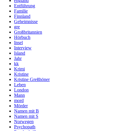
england
Entführung
Familie
Finnland
Geheimnisse
gre
Großbritannien
Hörbuch
Insel
Interview
Island
Jahr
kk
Krimi
Kristine
Kristine Greßhöner
Leben
London
Mann
mord
Mörder
Namen mit B
Namen mit S
Norwegen
Psychopath