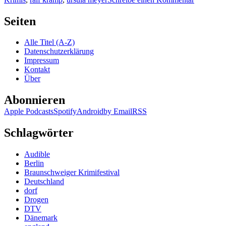
KK
559:
Seiten
Sandra
Lüpkes,
Alle Titel (A-Z)
Jürgen
Datenschutzerklärung
Kehrer
Impressum
(Hg.)
Kontakt
–
Über
Mörderisc
Münsterl
Abonnieren
Apple Podcasts
Spotify
Android
by Email
RSS
Schlagwörter
Audible
Berlin
Braunschweiger Krimifestival
Deutschland
dorf
Drogen
DTV
Dänemark