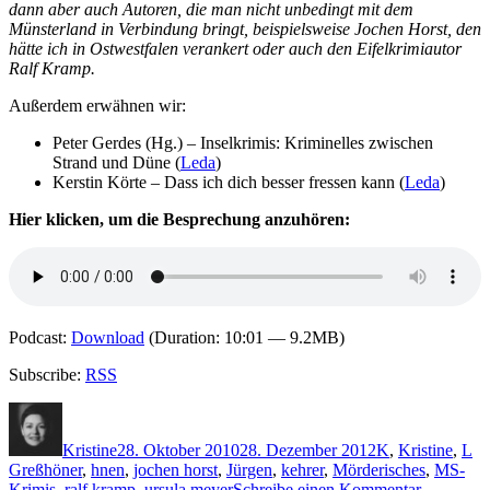
dann aber auch Autoren, die man nicht unbedingt mit dem
Münsterland in Verbindung bringt, beispielsweise Jochen Horst, den
hätte ich in Ostwestfalen verankert oder auch den Eifelkrimiautor
Ralf Kramp.
Außerdem erwähnen wir:
Peter Gerdes (Hg.) – Inselkrimis: Kriminelles zwischen
Strand und Düne (
Leda
)
Kerstin Körte – Dass ich dich besser fressen kann (
Leda
)
Hier klicken, um die Besprechung anzuhören:
Podcast:
Download
(Duration: 10:01 — 9.2MB)
Subscribe:
RSS
Autor
Veröffentlicht
Kategorien
Sc
am
Kristine
28. Oktober 2010
28. Dezember 2012
K
,
Kristine
,
L
Greßhöner
,
hnen
,
jochen horst
,
Jürgen
,
kehrer
,
Mörderisches
,
MS-
zu
Krimis
,
ralf kramp
,
ursula meyer
Schreibe einen Kommentar