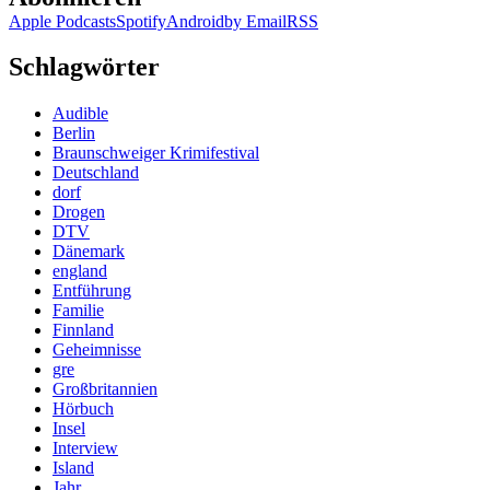
Apple Podcasts
Spotify
Android
by Email
RSS
Schlagwörter
Audible
Berlin
Braunschweiger Krimifestival
Deutschland
dorf
Drogen
DTV
Dänemark
england
Entführung
Familie
Finnland
Geheimnisse
gre
Großbritannien
Hörbuch
Insel
Interview
Island
Jahr