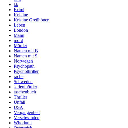
kk
Krimi
Kristine
Kristine Greßhöner
Leben
London
Mann
mord
Mörder
Namen mit B
Namen mit S
Norwegen
Psychopath
Psychothriller
rache
Schweden
serienmörder
taschenbuch
Thriller
Unfall
USA
Vergangenheit
Verschwinden
Whodunit
Österreich