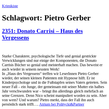
Zum
Krimikiste
Inhalt
springen
Schlagwort:
Pietro Gerber
2351: Donato Carrisi – Haus des
Vergessens
Starke Charaktere, psychologische Tiefe und genial gestrickte
Verwicklungen sind nur einige der Komponenten, die Donato
Carrisis Bücher so genial und meisterhaft machen. Das beweist er
auch wieder in seinem neusten Werk!
In „Haus des Vergessens“ treffen wir LeserInnen Pietro Gerber
wieder, der seinen kleinen Patienten mit Hypnose hilft. Er ist
Kinderpsychologe und in die Fußstapfen seines Vaters getreten. Sein
neuer Fall – ein Junge, der gemeinsam mit seiner Mutter ein halbes
Jahr verschwunden war – bringt ihn allerdings gleich mehrfach an
seine Grenzen. Denn Nico scheint manipuliert worden zu sein. Aber
von wem? Und warum? Pietro merkt, dass der Fall ihn auch
persönlich stark trifft….
Atrium bei Politycki&Partner