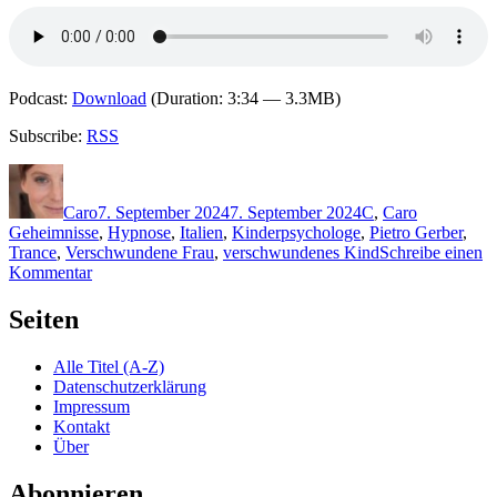
Podcast:
Download
(Duration: 3:34 — 3.3MB)
Subscribe:
RSS
Autor
Veröffentlicht
Kategorien
Schlagwört
am
Caro
7. September 2024
7. September 2024
C
,
Caro
Geheimnisse
,
Hypnose
,
Italien
,
Kinderpsychologe
,
Pietro Gerber
,
Trance
,
Verschwundene Frau
,
verschwundenes Kind
Schreibe einen
zu
Kommentar
2351:
Donato
Seiten
Carrisi
–
Alle Titel (A-Z)
Haus
Datenschutzerklärung
des
Impressum
Vergessens
Kontakt
Über
Abonnieren