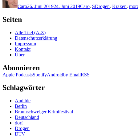
am
Caro
26. Juni 2019
24. Juni 2019
Caro
,
S
Drogen
,
Kraken
,
mor
Seiten
Alle Titel (A-Z)
Datenschutzerklärung
Impressum
Kontakt
Über
Abonnieren
Apple Podcasts
Spotify
Android
by Email
RSS
Schlagwörter
Audible
Berlin
Braunschweiger Krimifestival
Deutschland
dorf
Drogen
DTV