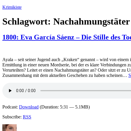
Zum
Krimikiste
Inhalt
springen
Schlagwort:
Nachahmungstäter
1800: Eva García Sáenz – Die Stille des To
Ayala – seit seiner Jugend auch „Kraken“ genannt – wird von einem i
Ermittlung in einer neuen Mordserie, bei der es klare Verbindungen z
Verurteilten? Leitet er einen Nachahmungstäter an? Oder sitzt er zu 
Zusammenhang mit dem aktuellen Geschehen zu haben scheinen…
S
Podcast:
Download
(Duration: 5:31 — 5.1MB)
Subscribe:
RSS
Autor
Veröffentlicht
Kategorien
Schlagwörter