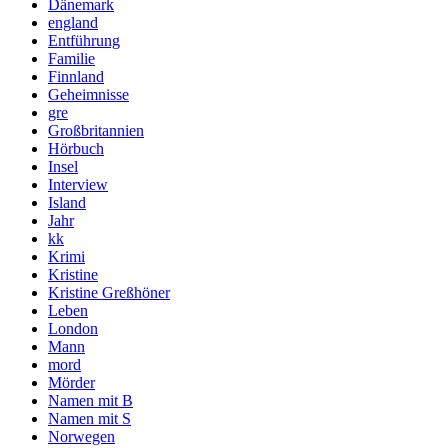
Dänemark
england
Entführung
Familie
Finnland
Geheimnisse
gre
Großbritannien
Hörbuch
Insel
Interview
Island
Jahr
kk
Krimi
Kristine
Kristine Greßhöner
Leben
London
Mann
mord
Mörder
Namen mit B
Namen mit S
Norwegen