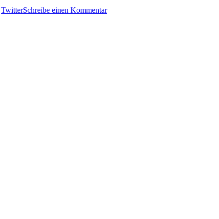
1800:
,
Twitter
Schreibe einen Kommentar
Eva
García
Sáenz
–
Die
Stille
des
Todes