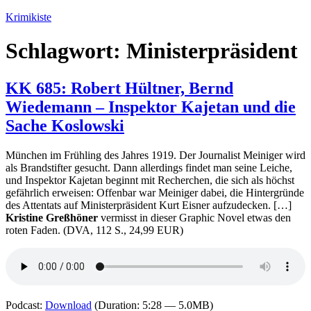
Zum
Krimikiste
Inhalt
springen
Schlagwort:
Ministerpräsident
KK 685: Robert Hültner, Bernd
Wiedemann – Inspektor Kajetan und die
Sache Koslowski
München im Frühling des Jahres 1919. Der Journalist Meiniger wird
als Brandstifter gesucht. Dann allerdings findet man seine Leiche,
und Inspektor Kajetan beginnt mit Recherchen, die sich als höchst
gefährlich erweisen: Offenbar war Meiniger dabei, die Hintergründe
des Attentats auf Ministerpräsident Kurt Eisner aufzudecken. […]
Kristine Greßhöner
vermisst in dieser Graphic Novel etwas den
roten Faden. (DVA, 112 S., 24,99 EUR)
Podcast:
Download
(Duration: 5:28 — 5.0MB)