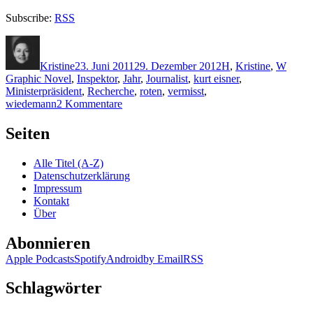
Subscribe:
RSS
Autor
Veröffentlicht
Kategorien
Schla
am
Kristine
23. Juni 2011
29. Dezember 2012
H
,
Kristine
,
W
Graphic Novel
,
Inspektor
,
Jahr
,
Journalist
,
kurt eisner
,
Ministerpräsident
,
Recherche
,
roten
,
vermisst
,
zu
wiedemann
2 Kommentare
KK
685:
Seiten
Robert
Hültner,
Alle Titel (A-Z)
Bernd
Datenschutzerklärung
Wiedemann
Impressum
–
Kontakt
Inspektor
Über
Kajetan
und
Abonnieren
die
Sache
Apple Podcasts
Spotify
Android
by Email
RSS
Koslowski
Schlagwörter