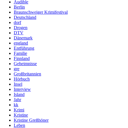
Audible
Berlin
Braunschweiger Krimifestival
Deutschland
dorf
Drogen
DTV
Dänemark
england
Entführung
Familie
Finnland
Geheimnisse
gre
Großbritannien
Hörbuch
Insel
Interview
Island
Jahr
kk
Krimi
Kristine
Kristine Greßhöner
Leben