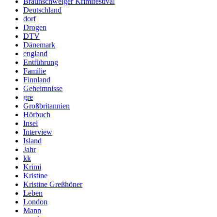
Braunschweiger Krimifestival
Deutschland
dorf
Drogen
DTV
Dänemark
england
Entführung
Familie
Finnland
Geheimnisse
gre
Großbritannien
Hörbuch
Insel
Interview
Island
Jahr
kk
Krimi
Kristine
Kristine Greßhöner
Leben
London
Mann