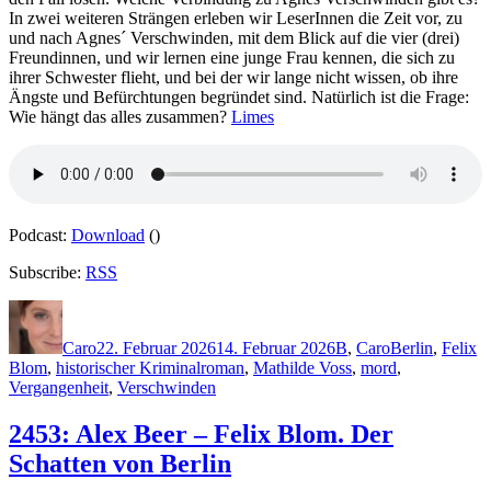
In zwei weiteren Strängen erleben wir LeserInnen die Zeit vor, zu
und nach Agnes´ Verschwinden, mit dem Blick auf die vier (drei)
Freundinnen, und wir lernen eine junge Frau kennen, die sich zu
ihrer Schwester flieht, und bei der wir lange nicht wissen, ob ihre
Ängste und Befürchtungen begründet sind. Natürlich ist die Frage:
Wie hängt das alles zusammen?
Limes
Podcast:
Download
()
Subscribe:
RSS
Autor
Veröffentlicht
Kategorien
Schlagwörter
am
Caro
22. Februar 2026
14. Februar 2026
B
,
Caro
Berlin
,
Felix
Blom
,
historischer Kriminalroman
,
Mathilde Voss
,
mord
,
Vergangenheit
,
Verschwinden
2453: Alex Beer – Felix Blom. Der
Schatten von Berlin