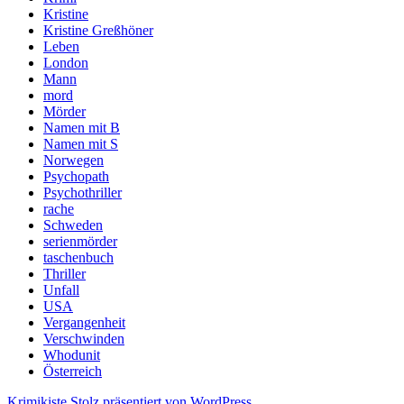
Kristine
Kristine Greßhöner
Leben
London
Mann
mord
Mörder
Namen mit B
Namen mit S
Norwegen
Psychopath
Psychothriller
rache
Schweden
serienmörder
taschenbuch
Thriller
Unfall
USA
Vergangenheit
Verschwinden
Whodunit
Österreich
Krimikiste
Stolz präsentiert von WordPress