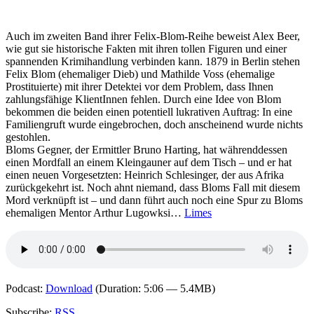
Auch im zweiten Band ihrer Felix-Blom-Reihe beweist Alex Beer,
wie gut sie historische Fakten mit ihren tollen Figuren und einer
spannenden Krimihandlung verbinden kann. 1879 in Berlin stehen
Felix Blom (ehemaliger Dieb) und Mathilde Voss (ehemalige
Prostituierte) mit ihrer Detektei vor dem Problem, dass Ihnen
zahlungsfähige KlientInnen fehlen. Durch eine Idee von Blom
bekommen die beiden einen potentiell lukrativen Auftrag: In eine
Familiengruft wurde eingebrochen, doch anscheinend wurde nichts
gestohlen.
Bloms Gegner, der Ermittler Bruno Harting, hat währenddessen
einen Mordfall an einem Kleingauner auf dem Tisch – und er hat
einen neuen Vorgesetzten: Heinrich Schlesinger, der aus Afrika
zurückgekehrt ist. Noch ahnt niemand, dass Bloms Fall mit diesem
Mord verknüpft ist – und dann führt auch noch eine Spur zu Bloms
ehemaligen Mentor Arthur Lugowksi…
Limes
Podcast:
Download
(Duration: 5:06 — 5.4MB)
Subscribe:
RSS