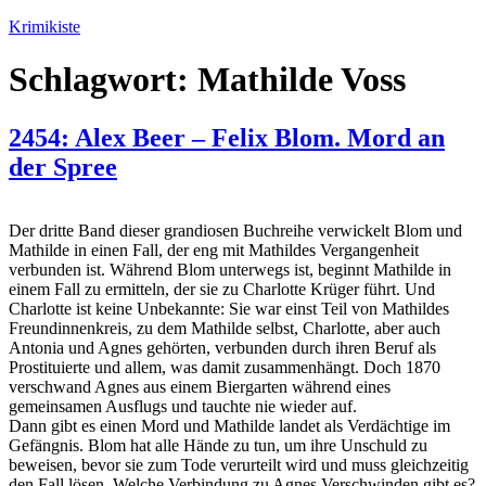
Zum
Krimikiste
Inhalt
springen
Schlagwort:
Mathilde Voss
2454: Alex Beer – Felix Blom. Mord an
der Spree
Der dritte Band dieser grandiosen Buchreihe verwickelt Blom und
Mathilde in einen Fall, der eng mit Mathildes Vergangenheit
verbunden ist. Während Blom unterwegs ist, beginnt Mathilde in
einem Fall zu ermitteln, der sie zu Charlotte Krüger führt. Und
Charlotte ist keine Unbekannte: Sie war einst Teil von Mathildes
Freundinnenkreis, zu dem Mathilde selbst, Charlotte, aber auch
Antonia und Agnes gehörten, verbunden durch ihren Beruf als
Prostituierte und allem, was damit zusammenhängt. Doch 1870
verschwand Agnes aus einem Biergarten während eines
gemeinsamen Ausflugs und tauchte nie wieder auf.
Dann gibt es einen Mord und Mathilde landet als Verdächtige im
Gefängnis. Blom hat alle Hände zu tun, um ihre Unschuld zu
beweisen, bevor sie zum Tode verurteilt wird und muss gleichzeitig
den Fall lösen. Welche Verbindung zu Agnes Verschwinden gibt es?