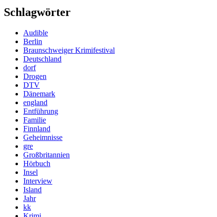
Schlagwörter
Audible
Berlin
Braunschweiger Krimifestival
Deutschland
dorf
Drogen
DTV
Dänemark
england
Entführung
Familie
Finnland
Geheimnisse
gre
Großbritannien
Hörbuch
Insel
Interview
Island
Jahr
kk
Krimi