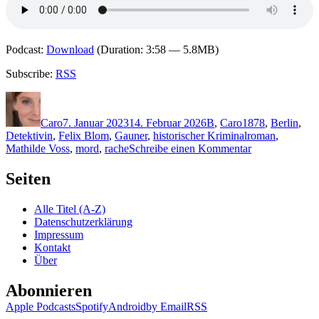
Podcast:
Download
(Duration: 3:58 — 5.8MB)
Subscribe:
RSS
Autor
Veröffentlicht
Kategorien
Schlagwörter
am
Caro
7. Januar 2023
14. Februar 2026
B
,
Caro
1878
,
Berlin
,
Detektivin
,
Felix Blom
,
Gauner
,
historischer Kriminalroman
,
zu
Mathilde Voss
,
mord
,
rache
Schreibe einen Kommentar
2199:
Alex
Seiten
Beer
–
Alle Titel (A-Z)
Felix
Datenschutzerklärung
Blom.
Impressum
Der
Kontakt
Häftling
Über
aus
Moabit
Abonnieren
Apple Podcasts
Spotify
Android
by Email
RSS