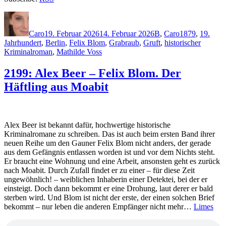
Autor
Veröffentlicht
Kategorien
Schlagwörter
am
Caro
19. Februar 2026
14. Februar 2026
B
,
Caro
1879
,
19.
Jahrhundert
,
Berlin
,
Felix Blom
,
Grabraub
,
Gruft
,
historischer
Kriminalroman
,
Mathilde Voss
2199: Alex Beer – Felix Blom. Der
Häftling aus Moabit
Alex Beer ist bekannt dafür, hochwertige historische
Kriminalromane zu schreiben. Das ist auch beim ersten Band ihrer
neuen Reihe um den Gauner Felix Blom nicht anders, der gerade
aus dem Gefängnis entlassen worden ist und vor dem Nichts steht.
Er braucht eine Wohnung und eine Arbeit, ansonsten geht es zurück
nach Moabit. Durch Zufall findet er zu einer – für diese Zeit
ungewöhnlich! – weiblichen Inhaberin einer Detektei, bei der er
einsteigt. Doch dann bekommt er eine Drohung, laut derer er bald
sterben wird. Und Blom ist nicht der erste, der einen solchen Brief
bekommt – nur leben die anderen Empfänger nicht mehr…
Limes