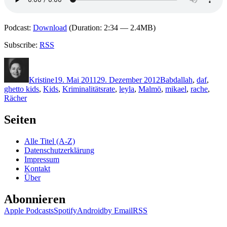
Podcast:
Download
(Duration: 2:34 — 2.4MB)
Subscribe:
RSS
Autor
Veröffentlicht
Kategorien
Schlagwörter
am
Kristine
19. Mai 2011
29. Dezember 2012
B
abdallah
,
daf
,
ghetto kids
,
Kids
,
Kriminalitätsrate
,
leyla
,
Malmö
,
mikael
,
rache
,
Rächer
Seiten
Alle Titel (A-Z)
Datenschutzerklärung
Impressum
Kontakt
Über
Abonnieren
Apple Podcasts
Spotify
Android
by Email
RSS