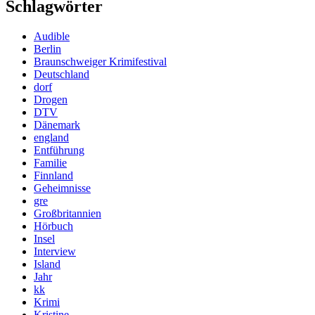
Schlagwörter
Audible
Berlin
Braunschweiger Krimifestival
Deutschland
dorf
Drogen
DTV
Dänemark
england
Entführung
Familie
Finnland
Geheimnisse
gre
Großbritannien
Hörbuch
Insel
Interview
Island
Jahr
kk
Krimi
Kristine