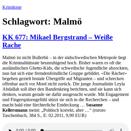
Zum
Krimikiste
Inhalt
springen
Schlagwort:
Malmö
KK 677: Mikael Bergstrand – Weiße
Rache
Malmö ist nicht Bullerbü – in der südschwedischen Metropole liegt
die Kriminalitätsrate beunruhigend hoch. Bisher waren es oft die
ausländischen Ghetto-Kids, die schwedische Jugendliche abzockten,
nun hat sich eine fremdenfeindliche Gruppe gebildet. «Die Rächer»
begehen gezielt brutale Übergriffe auf Migranten – und schrecken
offenbar auch vor Mord nicht zurück. Die junge Journalistin Leyla
Abdallah soll über den Bandenkrieg berichten, und sie kann sich
denken, warum gerade sie dafür ausgesucht wurde. Mit Engagement
und Fingerspitzengefühl stürzt sie sich in die Recherchen – und
macht bald eine fürchterliche Entdeckung …
Susanne
Kellersmann
meint: „Politisch korrekt, aber …“ (rororo
Taschenbuch, 384 S., E: 02.2011, 9,99 EUR)