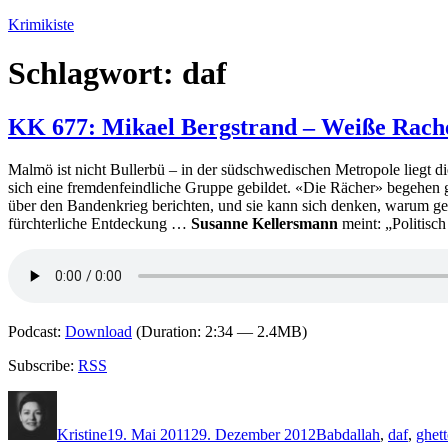
Zum
Krimikiste
Inhalt
springen
Schlagwort:
daf
KK 677: Mikael Bergstrand – Weiße Rach
Malmö ist nicht Bullerbü – in der südschwedischen Metropole liegt di
sich eine fremdenfeindliche Gruppe gebildet. «Die Rächer» begehen ge
über den Bandenkrieg berichten, und sie kann sich denken, warum ger
fürchterliche Entdeckung …
Susanne Kellersmann
meint: „Politisc
Podcast:
Download
(Duration: 2:34 — 2.4MB)
Subscribe:
RSS
Autor
Veröffentlicht
Kategorien
Schlagwörter
am
Kristine
19. Mai 2011
29. Dezember 2012
B
abdallah
,
daf
,
ghett