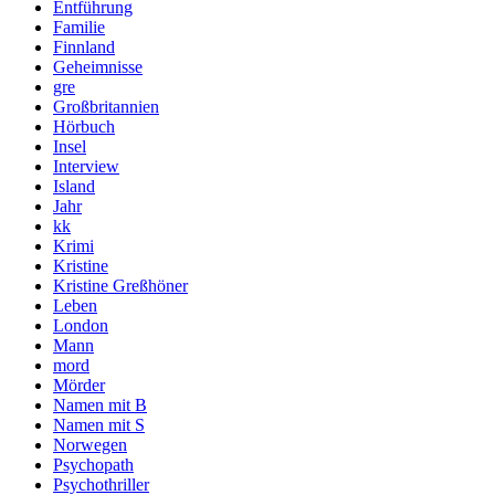
Entführung
Familie
Finnland
Geheimnisse
gre
Großbritannien
Hörbuch
Insel
Interview
Island
Jahr
kk
Krimi
Kristine
Kristine Greßhöner
Leben
London
Mann
mord
Mörder
Namen mit B
Namen mit S
Norwegen
Psychopath
Psychothriller