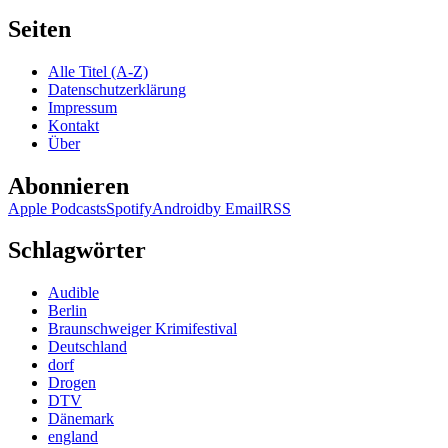
Seiten
Alle Titel (A-Z)
Datenschutzerklärung
Impressum
Kontakt
Über
Abonnieren
Apple Podcasts
Spotify
Android
by Email
RSS
Schlagwörter
Audible
Berlin
Braunschweiger Krimifestival
Deutschland
dorf
Drogen
DTV
Dänemark
england