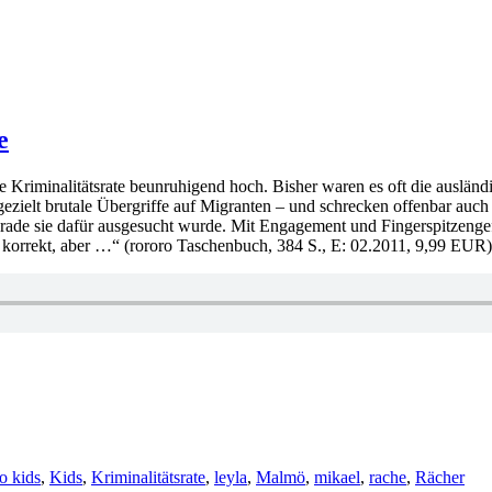
e
e Kriminalitätsrate beunruhigend hoch. Bisher waren es oft die auslän
zielt brutale Übergriffe auf Migranten – und schrecken offenbar auch 
ade sie dafür ausgesucht wurde. Mit Engagement und Fingerspitzengefü
h korrekt, aber …“ (rororo Taschenbuch, 384 S., E: 02.2011, 9,99 EUR)
o kids
,
Kids
,
Kriminalitätsrate
,
leyla
,
Malmö
,
mikael
,
rache
,
Rächer