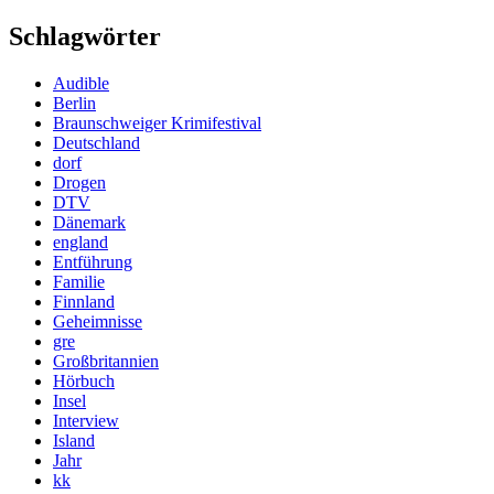
Schlagwörter
Audible
Berlin
Braunschweiger Krimifestival
Deutschland
dorf
Drogen
DTV
Dänemark
england
Entführung
Familie
Finnland
Geheimnisse
gre
Großbritannien
Hörbuch
Insel
Interview
Island
Jahr
kk