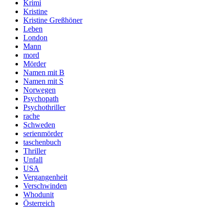
Krimi
Kristine
Kristine Greßhöner
Leben
London
Mann
mord
Mörder
Namen mit B
Namen mit S
Norwegen
Psychopath
Psychothriller
rache
Schweden
serienmörder
taschenbuch
Thriller
Unfall
USA
Vergangenheit
Verschwinden
Whodunit
Österreich