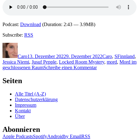
Podcast:
Download
(Duration: 2:43 — 3.9MB)
Subscribe:
RSS
Autor
Veröffentlicht
Kategorien
Schlagwört
am
Caro
13. Dezember 2022
9. Dezember 2022
Caro
,
S
Finnland
,
Jessica Niemi
,
Jusuf Pepple
,
Locked Room Mystery
,
mord
,
Mord im
zu
geschlossenen Raum
Schreibe einen Kommentar
2189:
Max
Seiten
Seeck
–
Alle Titel (A-Z)
Feindesopfer
Datenschutzerklärung
Impressum
Kontakt
Über
Abonnieren
Apple Podcasts
Spotify
Android
by Email
RSS