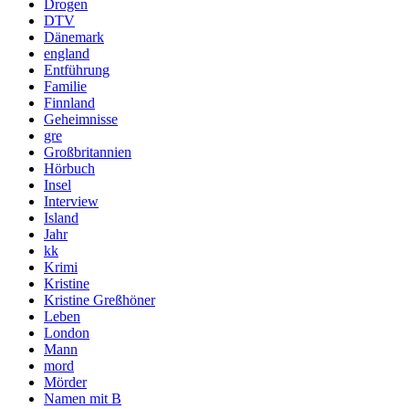
Drogen
DTV
Dänemark
england
Entführung
Familie
Finnland
Geheimnisse
gre
Großbritannien
Hörbuch
Insel
Interview
Island
Jahr
kk
Krimi
Kristine
Kristine Greßhöner
Leben
London
Mann
mord
Mörder
Namen mit B