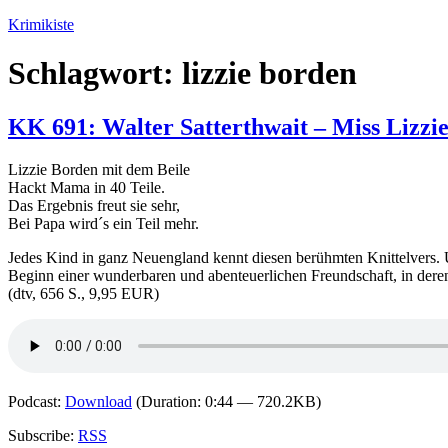
Zum
Krimikiste
Inhalt
springen
Schlagwort:
lizzie borden
KK 691: Walter Satterthwait – Miss Lizzie
Lizzie Borden mit dem Beile
Hackt Mama in 40 Teile.
Das Ergebnis freut sie sehr,
Bei Papa wird´s ein Teil mehr.
Jedes Kind in ganz Neuengland kennt diesen berühmten Knittelvers. 
Beginn einer wunderbaren und abenteuerlichen Freundschaft, in dere
(dtv, 656 S., 9,95 EUR)
Podcast:
Download
(Duration: 0:44 — 720.2KB)
Subscribe:
RSS