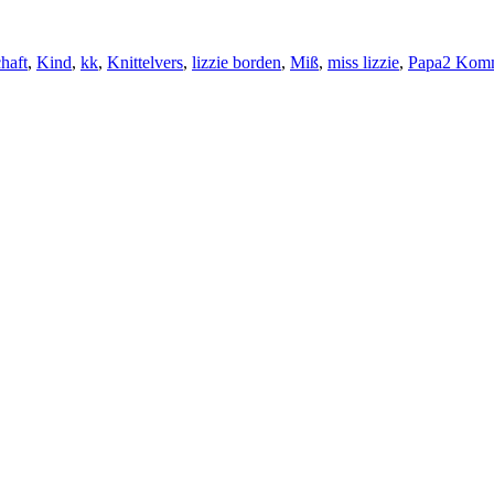
haft
,
Kind
,
kk
,
Knittelvers
,
lizzie borden
,
Miß
,
miss lizzie
,
Papa
2 Komm