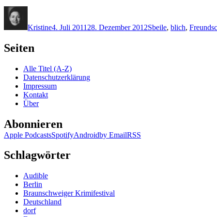
Autor
Veröffentlicht
Kategorien
Schlagwörter
am
Kristine
4. Juli 2011
28. Dezember 2012
S
beile
,
blich
,
Freundsc
Seiten
Alle Titel (A-Z)
Datenschutzerklärung
Impressum
Kontakt
Über
Abonnieren
Apple Podcasts
Spotify
Android
by Email
RSS
Schlagwörter
Audible
Berlin
Braunschweiger Krimifestival
Deutschland
dorf