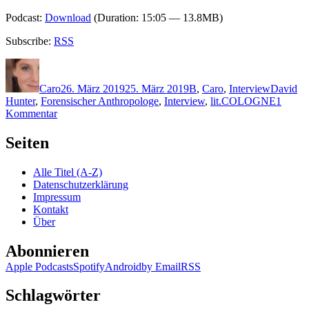
Podcast:
Download
(Duration: 15:05 — 13.8MB)
Subscribe:
RSS
Autor
Veröffentlicht
Kategorien
Schlagwö
am
Caro
26. März 2019
25. März 2019
B
,
Caro
,
Interview
David
Hunter
,
Forensischer Anthropologe
,
Interview
,
lit.COLOGNE
1
zu
Kommentar
1753:
Interview
Seiten
mit
Simon
Alle Titel (A-Z)
Beckett
Datenschutzerklärung
Impressum
Kontakt
Über
Abonnieren
Apple Podcasts
Spotify
Android
by Email
RSS
Schlagwörter