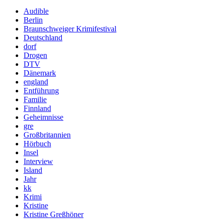
Audible
Berlin
Braunschweiger Krimifestival
Deutschland
dorf
Drogen
DTV
Dänemark
england
Entführung
Familie
Finnland
Geheimnisse
gre
Großbritannien
Hörbuch
Insel
Interview
Island
Jahr
kk
Krimi
Kristine
Kristine Greßhöner