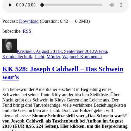
Podcast:
Download
(Duration: 6:42 — 6.2MB)
Subscribe:
RSS
Autor
Veröffentlicht
Kategorien
Schlagwörter
am
Kristine
5. August 2011
8. September 2012
W
Frau
,
zu
Kriminaltechnik
,
Licht
,
Mörder
,
Wagner
1 Kommentar
KK
706:
KK 528: Joseph Caldwell – Das Schwein
Jan
war’s
Costin
Wagner
–
Ein liebeswunder Amerikaner erscheint in Begleitung eines
Das
Schweins bei seiner Tante Kitty an der irischen Steilküste. Über
Licht
Nacht gräbt das Schwein in Kittys Garten eine Leiche aus. Der
in
Fund bringt drei Tatverdächtige, viele verfahrene Beziehungskisten
einem
und alte Geschichten ans Licht. Doch zur Polizei gehen will
dunklen
niemand. >>>>
Simone Schultze stellt vor: „Das Schwein war’s“
Haus
von Joseph Caldwell. als Taschenbuch bei Aufbau im August
2010 (EUR 8,95, 224 Seiten). Hier klicken, um die Besprechung