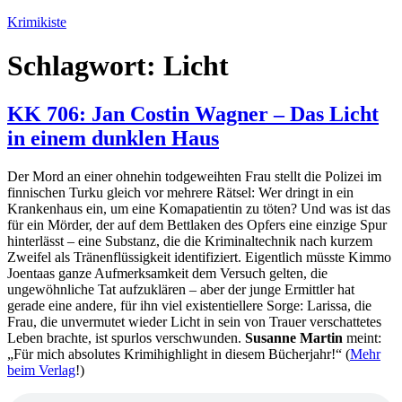
Zum
Krimikiste
Inhalt
springen
Schlagwort:
Licht
KK 706: Jan Costin Wagner – Das Licht
in einem dunklen Haus
Der Mord an einer ohnehin todgeweihten Frau stellt die Polizei im
finnischen Turku gleich vor mehrere Rätsel: Wer dringt in ein
Krankenhaus ein, um eine Komapatientin zu töten? Und was ist das
für ein Mörder, der auf dem Bettlaken des Opfers eine einzige Spur
hinterlässt – eine Substanz, die die Kriminaltechnik nach kurzem
Zweifel als Tränenflüssigkeit identifiziert. Eigentlich müsste Kimmo
Joentaas ganze Aufmerksamkeit dem Versuch gelten, die
ungewöhnliche Tat aufzuklären – aber der junge Ermittler hat
gerade eine andere, für ihn viel existentiellere Sorge: Larissa, die
Frau, die unvermutet wieder Licht in sein von Trauer verschattetes
Leben brachte, ist spurlos verschwunden.
Susanne Martin
meint:
„Für mich absolutes Krimihighlight in diesem Bücherjahr!“ (
Mehr
beim Verlag
!)