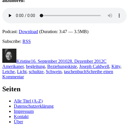
anzuhören:
Podcast:
Download
(Duration: 3:47 — 3.5MB)
Subscribe:
RSS
Autor
Veröffentlicht
Kategorien
Schlagwörte
am
Kristine
16. September 2010
28. Dezember 2012
C
Amerikaner
,
begleitung
,
Beziehungskiste
,
Joseph Caldwell
,
Kitty
,
Leiche
,
Licht
,
schultze
,
Schwein
,
taschenbuch
Schreibe einen
zu
Kommentar
KK
528:
Seiten
Joseph
Caldwell
Alle Titel (A-Z)
–
Datenschutzerklärung
Das
Impressum
Schwein
Kontakt
war’s
Über