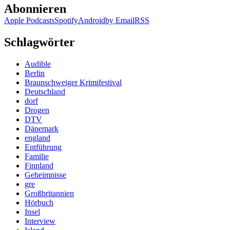
Abonnieren
Apple Podcasts
Spotify
Android
by Email
RSS
Schlagwörter
Audible
Berlin
Braunschweiger Krimifestival
Deutschland
dorf
Drogen
DTV
Dänemark
england
Entführung
Familie
Finnland
Geheimnisse
gre
Großbritannien
Hörbuch
Insel
Interview