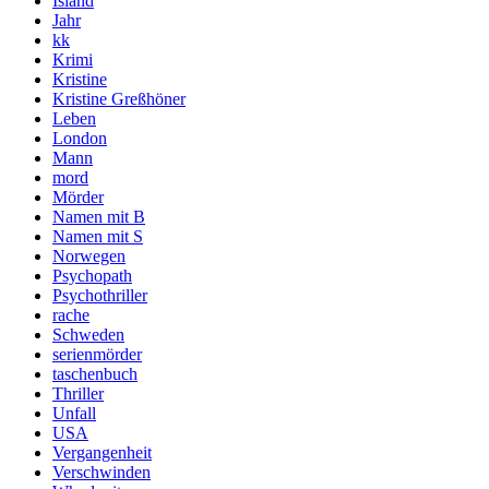
Island
Jahr
kk
Krimi
Kristine
Kristine Greßhöner
Leben
London
Mann
mord
Mörder
Namen mit B
Namen mit S
Norwegen
Psychopath
Psychothriller
rache
Schweden
serienmörder
taschenbuch
Thriller
Unfall
USA
Vergangenheit
Verschwinden