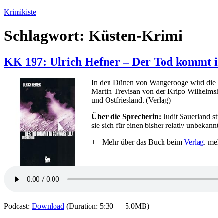
Zum
Krimikiste
Inhalt
springen
Schlagwort:
Küsten-Krimi
KK 197: Ulrich Hefner – Der Tod kommt i
In den Dünen von Wangerooge wird die L
Martin Trevisan von der Kripo Wilhelmsha
und Ostfriesland. (Verlag)
Über die Sprecherin:
Judit Sauerland s
sie sich für einen bisher relativ unbeka
++ Mehr über das Buch beim
Verlag
, me
Podcast:
Download
(Duration: 5:30 — 5.0MB)