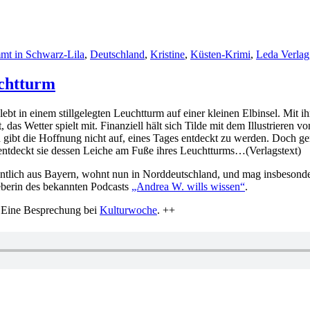
mt in Schwarz-Lila
,
Deutschland
,
Kristine
,
Küsten-Krimi
,
Leda Verlag
chtturm
lebt in einem stillgelegten Leuchtturm auf einer kleinen Elbinsel. Mit
 das Wetter spielt mit. Finanziell hält sich Tilde mit dem Illustrieren 
ibt die Hoffnung nicht auf, eines Tages entdeckt zu werden. Doch gera
ntdeckt sie dessen Leiche am Fuße ihres Leuchtturms…(Verlagstext)
entlich aus Bayern, wohnt nun in Norddeutschland, und mag insbesond
eberin des bekannten Podcasts
„Andrea W. wills wissen“
.
 Eine Besprechung bei
Kulturwoche
. ++