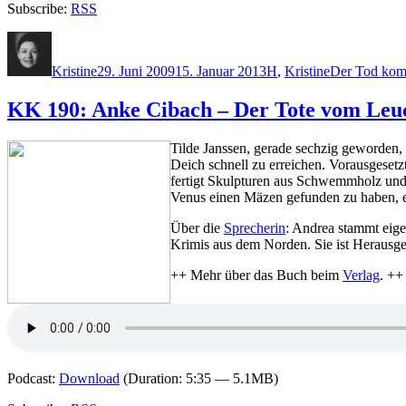
Subscribe:
RSS
Autor
Veröffentlicht
Kategorien
Schlagwörter
am
Kristine
29. Juni 2009
15. Januar 2013
H
,
Kristine
Der Tod kom
KK 190: Anke Cibach – Der Tote vom Leu
Tilde Janssen, gerade sechzig geworden, 
Deich schnell zu erreichen. Vorausgesetzt,
fertigt Skulpturen aus Schwemmholz und g
Venus einen Mäzen gefunden zu haben, e
Über die
Sprecherin
: Andrea stammt eig
Krimis aus dem Norden. Sie ist Herausg
++ Mehr über das Buch beim
Verlag
. ++
Podcast:
Download
(Duration: 5:35 — 5.1MB)