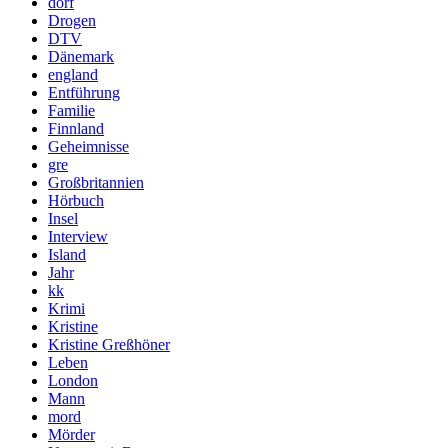
dorf
Drogen
DTV
Dänemark
england
Entführung
Familie
Finnland
Geheimnisse
gre
Großbritannien
Hörbuch
Insel
Interview
Island
Jahr
kk
Krimi
Kristine
Kristine Greßhöner
Leben
London
Mann
mord
Mörder