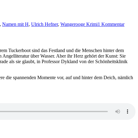
zu
KK
,
Namen mit H
,
Ulrich Hefner
,
Wangerooge Krimi
1 Kommentar
197:
Ulrich
Hefner
–
Der
 ihrem Tuckerboot sind das Festland und die Menschen hinter dem
Tod
von Angelliteratur über Wasser. Aber ihr Herz gehört der Kunst: Sie
kommt
de als sie glaubt, in Professor Dykland von der Schönheitsklinik
in
Schwar
Lila
ere die spannenden Momente vor, auf und hinter dem Deich, nämlich