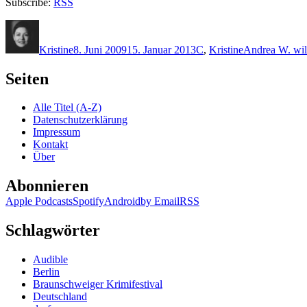
Subscribe:
RSS
Autor
Veröffentlicht
Kategorien
Schlagwörter
am
Kristine
8. Juni 2009
15. Januar 2013
C
,
Kristine
Andrea W. wil
Seiten
Alle Titel (A-Z)
Datenschutzerklärung
Impressum
Kontakt
Über
Abonnieren
Apple Podcasts
Spotify
Android
by Email
RSS
Schlagwörter
Audible
Berlin
Braunschweiger Krimifestival
Deutschland