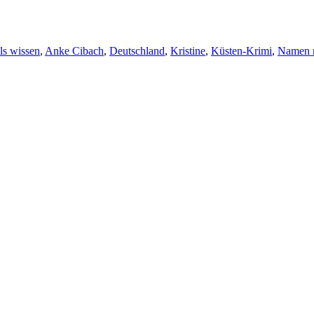
ls wissen
,
Anke Cibach
,
Deutschland
,
Kristine
,
Küsten-Krimi
,
Namen 